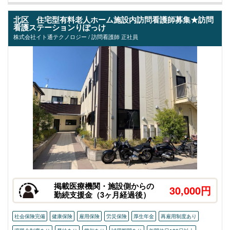
北区 住宅型有料老人ホーム施設内訪問看護師募集★訪問
看護ステーションりぽっけ
株式会社イト通テクノロジー / 訪問看護師 正社員
掲載医療機関・施設側からの
30,000円
勤続支援金（3ヶ月経過後）
社会保険完備
健康保険
雇用保険
労災保険
厚生年金
再雇用制度あり