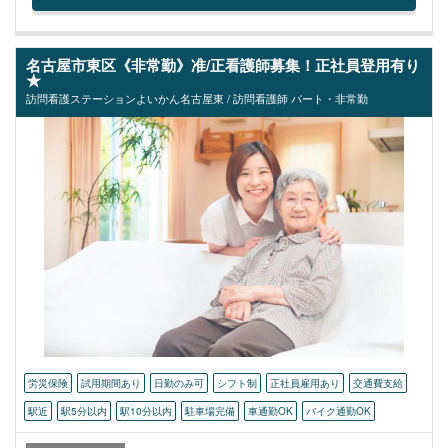
名古屋市東区《非常勤》准/正看護師募集！正社員登用有り
★
訪問看護ステーションよいかん名古屋東 / 訪問看護師 パート・非常勤
労災保険
試用期間あり
日勤のみ可
シフト制
正社員雇用あり
交通費支給
駅近
駅5分以内
駅10分以内
駐車場完備
車通勤OK
バイク通勤OK