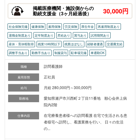
掲載医療機関・施設側からの
30,000円
勤続支援金（3ヶ月経過後）
社会保険完備
健康保険
雇用保険
労災保険
厚生年金
再雇用制度あり
退職金制度あり
定年制度あり
昇給あり
賞与あり
試用期間あり
産休・育休暇取得
残業10時間以下
残業ほぼなし
経験者優遇
交通費支給
調整手当あり
勤務手当あり
制服貸与
駐車場完備
車通勤OK
訪問看護師
職種
正社員
雇用形態
月給 280,000円～300,000円
給与
愛知県瀬戸市川西町２丁目11番地 順心会井上病
勤務地
院内2階
在宅療養患者様への訪問看護 在宅で生活される患
仕事内容
者様宅へ訪問し、看護業務を行い、 日々の生活
の...