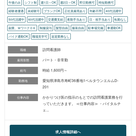
午後のみ
シフト制
週1日～OK
週2日～OK
即日勤務可
時短勤務可
経験者優遇
未経験可
ブランクOK
正社員雇用あり
年齢不問
40代活躍中
50代活躍中
60代活躍中
交通費支給
夜勤手当あり
日・祝手当あり
転勤なし
副業、ＷワークＯＫ
制服貸与
髪型自由
服装自由
駐車場完備
車通勤OK
バイク通勤OK
職場見学可
送迎業務なし
訪問看護師
職種
パート・非常勤
雇用形態
時給 1,600円～
給与
愛知県津島市寿町36番地1ベルタウンエルムD-
勤務地
201
かかりつけ医の指示のもとでの訪問看護業務を行
仕事内容
っていただきます。 ≪仕事内容≫ ・バイタルチ
ェ...
求人情報詳細へ