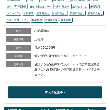
産休・育休暇取得
有給消化ほぼ100％
特別休暇あり
残業ほぼなし
未経験可
ブランクOK
学歴不問
交通費支給
資格手当あり
調整手当あり
夜勤手当あり
副業、ＷワークＯＫ
制服貸与
駐車場完備
車通勤OK
訪問看護師
職種
正社員
雇用形態
月給 350,000円～
給与
愛知県愛知郡東郷町白鳥２丁目１７－１
勤務地
併設する住宅型有料老人ホームへの訪問看護業務
仕事内容
及びご利用者様宅への訪問看護業務 ・バイタルチ
ェック ...
求人情報詳細へ