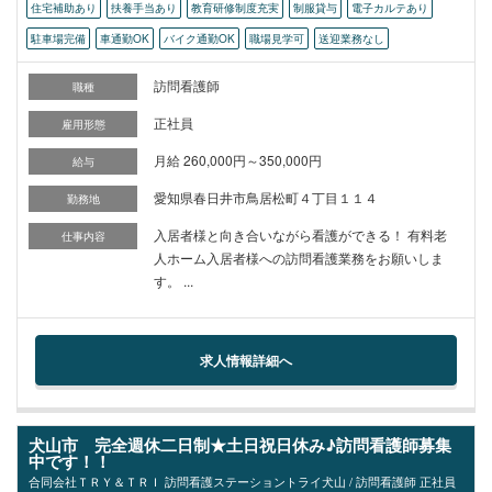
住宅補助あり
扶養手当あり
教育研修制度充実
制服貸与
電子カルテあり
駐車場完備
車通勤OK
バイク通勤OK
職場見学可
送迎業務なし
訪問看護師
職種
正社員
雇用形態
月給 260,000円～350,000円
給与
愛知県春日井市鳥居松町４丁目１１４
勤務地
入居者様と向き合いながら看護ができる！ 有料老
仕事内容
人ホーム入居者様への訪問看護業務をお願いしま
す。 ...
求人情報詳細へ
犬山市 完全週休二日制★土日祝日休み♪訪問看護師募集
中です！！
合同会社ＴＲＹ＆ＴＲＩ 訪問看護ステーショントライ犬山 / 訪問看護師 正社員