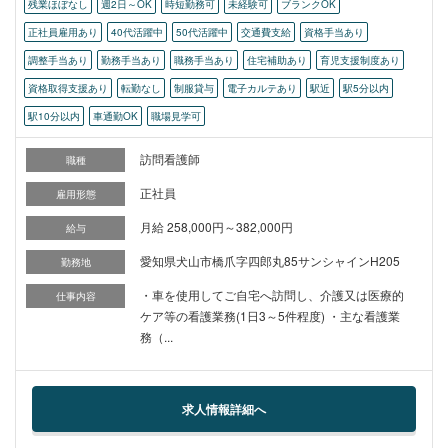
残業ほぼなし
週2日～OK
時短勤務可
未経験可
ブランクOK
正社員雇用あり
40代活躍中
50代活躍中
交通費支給
資格手当あり
調整手当あり
勤務手当あり
職務手当あり
住宅補助あり
育児支援制度あり
資格取得支援あり
転勤なし
制服貸与
電子カルテあり
駅近
駅5分以内
駅10分以内
車通勤OK
職場見学可
訪問看護師
職種
正社員
雇用形態
月給 258,000円～382,000円
給与
愛知県犬山市橋爪字四郎丸85サンシャインH205
勤務地
・車を使用してご自宅へ訪問し、介護又は医療的
仕事内容
ケア等の看護業務(1日3～5件程度) ・主な看護業
務（...
求人情報詳細へ