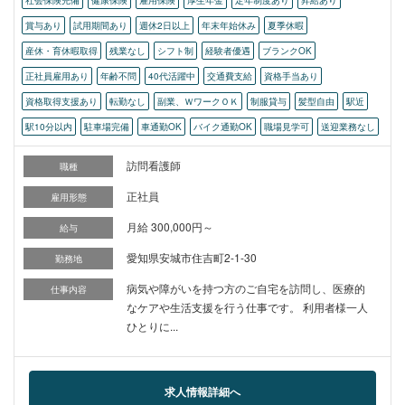
社会保険完備
健康保険
雇用保険
厚生年金
定年制度あり
昇給あり
賞与あり
試用期間あり
週休2日以上
年末年始休み
夏季休暇
産休・育休暇取得
残業なし
シフト制
経験者優遇
ブランクOK
正社員雇用あり
年齢不問
40代活躍中
交通費支給
資格手当あり
資格取得支援あり
転勤なし
副業、ＷワークＯＫ
制服貸与
髪型自由
駅近
駅10分以内
駐車場完備
車通勤OK
バイク通勤OK
職場見学可
送迎業務なし
訪問看護師
職種
正社員
雇用形態
月給 300,000円～
給与
愛知県安城市住吉町2-1-30
勤務地
病気や障がいを持つ方のご自宅を訪問し、医療的
仕事内容
なケアや生活支援を行う仕事です。 利用者様一人
ひとりに...
求人情報詳細へ