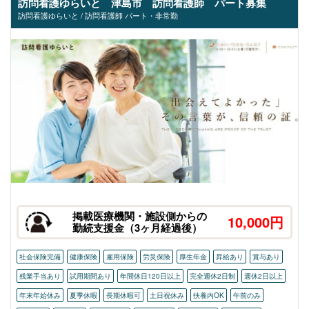
訪問看護ゆらいと 津島市 訪問看護師 パート募集
訪問看護ゆらいと / 訪問看護師 パート・非常勤
掲載医療機関・施設側からの
10,000円
勤続支援金（3ヶ月経過後）
社会保険完備
健康保険
雇用保険
労災保険
厚生年金
昇給あり
賞与あり
残業手当あり
試用期間あり
年間休日120日以上
完全週休2日制
週休2日以上
年末年始休み
夏季休暇
長期休暇可
土日祝休み
扶養内OK
午前のみ