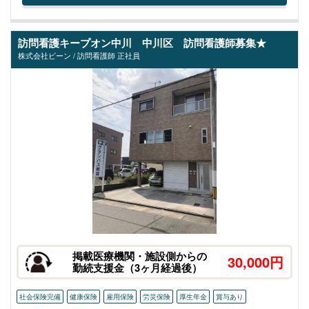
訪問看護キープオン中川 中川区 訪問看護師募集★
株式会社ビーン / 訪問看護師 正社員
掲載医療機関・施設側からの
30,000円
勤続支援金（3ヶ月経過後）
社会保険完備
健康保険
雇用保険
労災保険
厚生年金
賞与あり