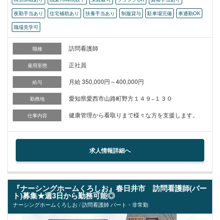
夜勤手当あり
住宅補助あり
扶養手当あり
制服貸与
駐車場完備
車通勤OK
職場見学可
訪問看護師
職種
正社員
雇用形態
月給 350,000円～400,000円
給与
愛知県愛西市山路町野方１４９−１３０
勤務地
健康管理から看取りまで様々な方を支援します。
仕事内容
求人情報詳細へ
『ナーシングホームくろしお』春日井市 訪問看護師(パー
ト)募集★週3日から勤務可能◎
ナーシングホームくろしお / 訪問看護師 パート・非常勤