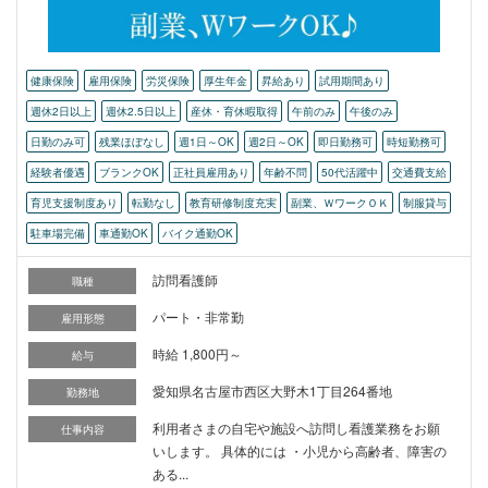
健康保険
雇用保険
労災保険
厚生年金
昇給あり
試用期間あり
週休2日以上
週休2.5日以上
産休・育休暇取得
午前のみ
午後のみ
日勤のみ可
残業ほぼなし
週1日～OK
週2日～OK
即日勤務可
時短勤務可
経験者優遇
ブランクOK
正社員雇用あり
年齢不問
50代活躍中
交通費支給
育児支援制度あり
転勤なし
教育研修制度充実
副業、ＷワークＯＫ
制服貸与
駐車場完備
車通勤OK
バイク通勤OK
訪問看護師
職種
パート・非常勤
雇用形態
時給 1,800円～
給与
愛知県名古屋市西区大野木1丁目264番地
勤務地
利用者さまの自宅や施設へ訪問し看護業務をお願
仕事内容
いします。 具体的には ・小児から高齢者、障害の
ある...