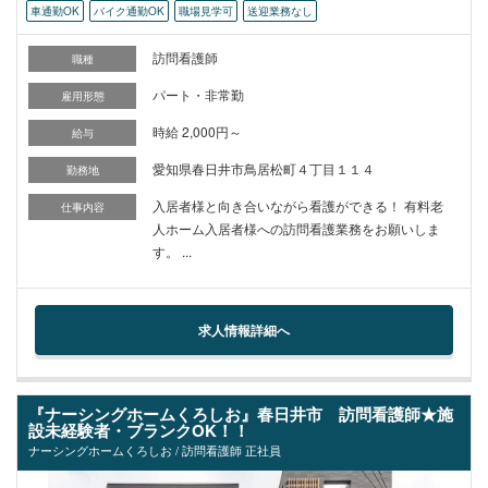
車通勤OK
バイク通勤OK
職場見学可
送迎業務なし
訪問看護師
職種
パート・非常勤
雇用形態
時給 2,000円～
給与
愛知県春日井市鳥居松町４丁目１１４
勤務地
入居者様と向き合いながら看護ができる！ 有料老
仕事内容
人ホーム入居者様への訪問看護業務をお願いしま
す。 ...
求人情報詳細へ
『ナーシングホームくろしお』春日井市 訪問看護師★施
設未経験者・ブランクOK！！
ナーシングホームくろしお / 訪問看護師 正社員