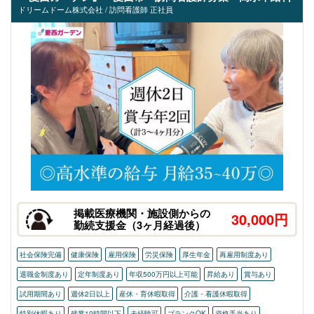
ドリームドーム株式会社 / 訪問看護師 正社員
掲載医療機関・施設側からの
30,000円
勤続支援金（3ヶ月経過後）
社会保険完備
健康保険
雇用保険
労災保険
厚生年金
再雇用制度あり
退職金制度あり
定年制度あり
年収500万円以上可能
昇給あり
賞与あり
試用期間あり
週休2日以上
産休・育休暇取得
介護・看護休暇取得
特別休暇あり
残業10時間以下
未経験可
ブランクOK
資格手当あり