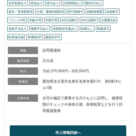
定年制度あり
昇給あり
賞与あり
試用期間あり
週休2日以上
産休・育休暇取得
介護・看護休暇取得
即日勤務可
経験者優遇
未経験可
ブランクOK
年齢不問
学歴不問
40代活躍中
50代活躍中
交通費支給
資格手当あり
職務手当あり
資格取得支援あり
転勤なし
制服貸与
駐車場完備
車通勤OK
職場見学可
訪問看護師
職種
正社員
雇用形態
月給 270,000円～325,000円
給与
愛知県名古屋市名東区名東本通3-31 第6東洋ビ
勤務地
ル1階
自宅や施設で療養する方のもとに訪問し、健康状
仕事内容
態のチェックや身体介護、医療処置などを行う訪
問看護業務
求人情報詳細へ