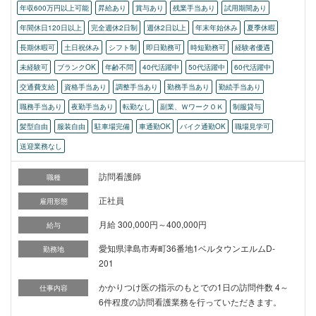
年収600万円以上可能
昇給あり
賞与あり
残業手当あり
試用期間あり
年間休日120日以上
完全週休2日制
週休2日以上
年末年始休み
夏季休暇
長期休暇可
土日祝休み
シフト制
即日勤務可
時短勤務可
経験者優遇
未経験可
ブランクOK
年齢不問
40代活躍中
50代活躍中
60代活躍中
交通費支給
資格手当あり
調整手当あり
勤務手当あり
勤続手当あり
職務手当あり
夜勤手当あり
転勤なし
副業、ＷワークＯＫ
制服貸与
髪型自由
服装自由
駐車場完備
車通勤OK
バイク通勤OK
職場見学可
送迎業務なし
訪問看護師
職種
正社員
雇用形態
月給 300,000円～400,000円
給与
愛知県津島市寿町36番地1ベルタウンエルムD-
勤務地
201
かかりつけ医の指示のもとでの1日の訪問件数 4～
仕事内容
6件程度の訪問看護業務を行っていただきます。