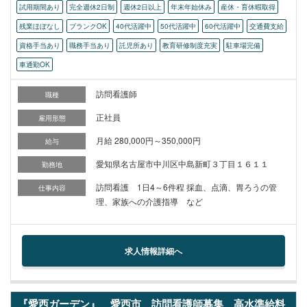
試用期間あり
完全週休2日制
週休2日以上
年末年始休み
産休・育休暇取得
残業ほぼなし
ブランクOK
40代活躍中
50代活躍中
60代活躍中
交通費支給
資格手当あり
職務手当あり
託児所あり
教育研修制度充実
駐車場完備
車通勤OK
訪問看護師
職種
正社員
雇用形態
月給 280,000円～350,000円
給与
愛知県名古屋市中川区中島新町３丁目１６１１
勤務地
訪問看護 1日4～6件程 採血、点滴、胃ろうの管
仕事内容
理、家族への介護指導 など
求人情報詳細へ
『愛西ガーデン』 愛西市 訪問看護師募集 高水準給料