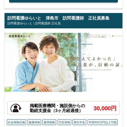
訪問看護ゆらいと 津島市 訪問看護師 正社員募集
訪問看護ゆらいと / 訪問看護師 正社員
掲載医療機関・施設側からの
30,000円
勤続支援金（3ヶ月経過後）
社会保険完備
健康保険
雇用保険
労災保険
厚生年金
年収500万円以上可能