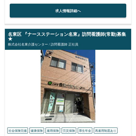
求人情報詳細へ
名東区 『ナースステーション名東』訪問看護師(常勤)募集
★
株式会社名東介護センター / 訪問看護師 正社員
社会保険完備
健康保険
雇用保険
労災保険
厚生年金
再雇用制度あり