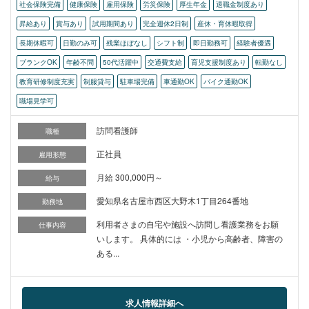
社会保険完備
健康保険
雇用保険
労災保険
厚生年金
退職金制度あり
昇給あり
賞与あり
試用期間あり
完全週休2日制
産休・育休暇取得
長期休暇可
日勤のみ可
残業ほぼなし
シフト制
即日勤務可
経験者優遇
ブランクOK
年齢不問
50代活躍中
交通費支給
育児支援制度あり
転勤なし
教育研修制度充実
制服貸与
駐車場完備
車通勤OK
バイク通勤OK
職場見学可
訪問看護師
職種
正社員
雇用形態
月給 300,000円～
給与
愛知県名古屋市西区大野木1丁目264番地
勤務地
利用者さまの自宅や施設へ訪問し看護業務をお願
仕事内容
いします。 具体的には ・小児から高齢者、障害の
ある...
求人情報詳細へ