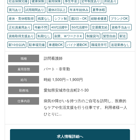
社会保険完備
健康保険
雇用保険
厚生年金
定年制度あり
昇給あり
賞与あり
試用期間あり
週休2日以上
年末年始休み
夏季休暇
産休・育休暇取得
残業なし
シフト制
週2日～OK
経験者優遇
ブランクOK
正社員雇用あり
年齢不問
40代活躍中
50代活躍中
交通費支給
資格手当あり
資格取得支援あり
転勤なし
副業、ＷワークＯＫ
制服貸与
髪型自由
駅近
駅10分以内
駐車場完備
車通勤OK
バイク通勤OK
職場見学可
送迎業務なし
訪問看護師
職種
パート・非常勤
雇用形態
時給 1,500円～1,900円
給与
愛知県安城市住吉町2-1-30
勤務地
病気や障がいを持つ方のご自宅を訪問し、医療的
仕事内容
なケアや生活支援を行う仕事です。 利用者様一人
ひとりに...
求人情報詳細へ