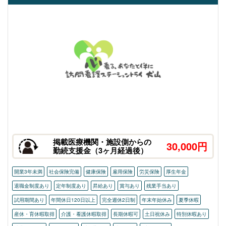
掲載医療機関・施設側からの
30,000円
勤続支援金（3ヶ月経過後）
開業3年未満
社会保険完備
健康保険
雇用保険
労災保険
厚生年金
退職金制度あり
定年制度あり
昇給あり
賞与あり
残業手当あり
試用期間あり
年間休日120日以上
完全週休2日制
年末年始休み
夏季休暇
産休・育休暇取得
介護・看護休暇取得
長期休暇可
土日祝休み
特別休暇あり