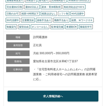
退職金制度あり
昇給あり
賞与あり
試用期間あり
年間休日120日以上
完全週休2日制
週休2日以上
産休・育休暇取得
有給消化ほぼ100％
日勤のみ可
残業10時間以下
残業ほぼなし
シフト制
40代活躍中
50代活躍中
交通費支給
資格手当あり
職務手当あり
副業、ＷワークＯＫ
制服貸与
髪型自由
オンコールなし
駐車場完備
車通勤OK
職場見学可
訪問看護師
職種
正社員
雇用形態
月給 300,000円～350,000円
給与
愛知県名古屋市北区水草町1丁目37
勤務地
・『住宅型有料老人ホームふわふわへ』の訪問看
仕事内容
護業務 ・ご利用者様宅への訪問看護業務 就業希望
に応...
求人情報詳細へ