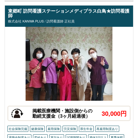
東郷町 訪問看護ステーションメディプラス白鳥★訪問看護
師
株式会社 KANWA PLUS / 訪問看護師 正社員
掲載医療機関・施設側からの
30,000円
勤続支援金（3ヶ月経過後）
社会保険完備
健康保険
雇用保険
労災保険
厚生年金
再雇用制度あり
退職金制度あり
昇給あり
賞与あり
試用期間あり
週休2日以上
夏季休暇