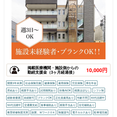
掲載医療機関・施設側からの
10,000円
勤続支援金（3ヶ月経過後）
開業3年未満
社会保険完備
健康保険
雇用保険
労災保険
厚生年金
昇給あり
残業手当あり
試用期間あり
扶養内OK
残業ほぼなし
シフト制
経験者優遇
未経験可
ブランクOK
正社員雇用あり
年齢不問
40代活躍中
50代活躍中
交通費支給
食事補助あり
夜勤手当あり
住宅補助あり
教育研修制度充実
副業、ＷワークＯＫ
制服貸与
電子カルテあり
駐車場完備