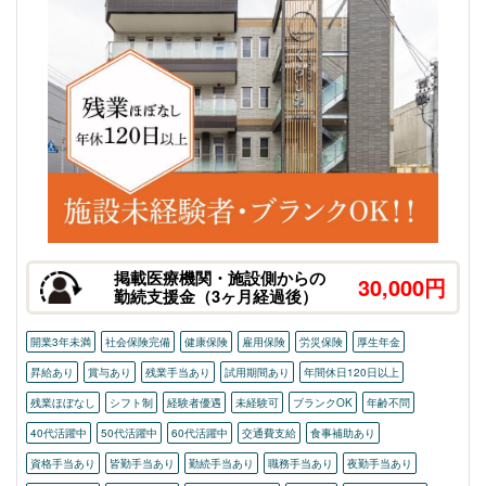
掲載医療機関・施設側からの
30,000円
勤続支援金（3ヶ月経過後）
開業3年未満
社会保険完備
健康保険
雇用保険
労災保険
厚生年金
昇給あり
賞与あり
残業手当あり
試用期間あり
年間休日120日以上
残業ほぼなし
シフト制
経験者優遇
未経験可
ブランクOK
年齢不問
40代活躍中
50代活躍中
60代活躍中
交通費支給
食事補助あり
資格手当あり
皆勤手当あり
勤続手当あり
職務手当あり
夜勤手当あり