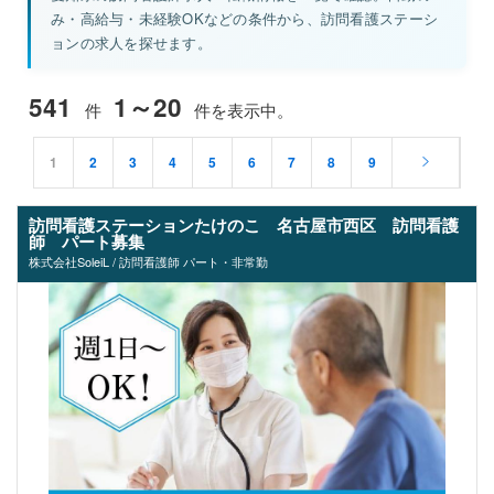
み・高給与・未経験OKなどの条件から、訪問看護ステーシ
ョンの求人を探せます。
541
1～20
件
件を表示中。
1
2
3
4
5
6
7
8
9
訪問看護ステーションたけのこ 名古屋市西区 訪問看護
師 パート募集
株式会社SoleiL / 訪問看護師 パート・非常勤