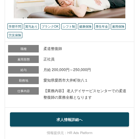
学歴不問
賞与あり
ブランクOK
シフト制
健康保険
厚生年金
雇用保険
労災保険
柔道整復師
職種
正社員
雇用形態
月給 200,000円～250,000円
給与
愛知県愛西市大井町弥八１
勤務地
【業務内容】 老人デイサービスセンターでの柔道
仕事内容
整復師の業務全般となります
求人情報詳細へ
情報提供元：HR Ads Platform