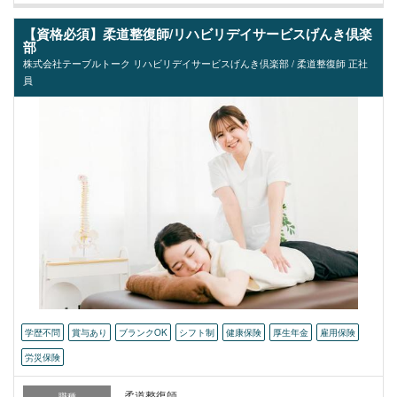
【資格必須】柔道整復師/リハビリデイサービスげんき倶楽
部
株式会社テーブルトーク リハビリデイサービスげんき倶楽部 / 柔道整復師 正社
員
学歴不問
賞与あり
ブランクOK
シフト制
健康保険
厚生年金
雇用保険
労災保険
柔道整復師
職種