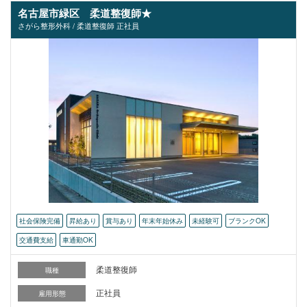
名古屋市緑区 柔道整復師★
さがら整形外科 / 柔道整復師 正社員
社会保険完備
昇給あり
賞与あり
年末年始休み
未経験可
ブランクOK
交通費支給
車通勤OK
柔道整復師
職種
正社員
雇用形態