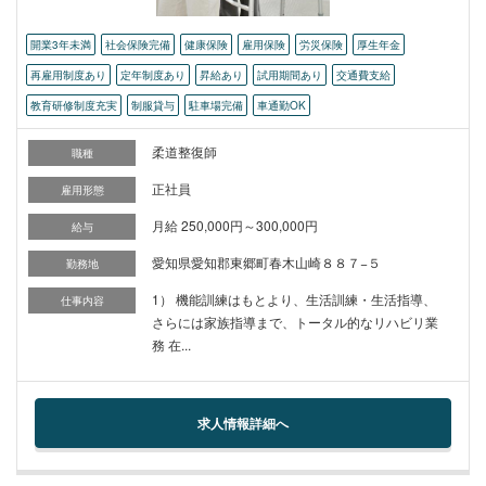
開業3年未満
社会保険完備
健康保険
雇用保険
労災保険
厚生年金
再雇用制度あり
定年制度あり
昇給あり
試用期間あり
交通費支給
教育研修制度充実
制服貸与
駐車場完備
車通勤OK
柔道整復師
職種
正社員
雇用形態
月給 250,000円～300,000円
給与
愛知県愛知郡東郷町春木山崎８８７−５
勤務地
1） 機能訓練はもとより、生活訓練・生活指導、
仕事内容
さらには家族指導まで、トータル的なリハビリ業
務 在...
求人情報詳細へ