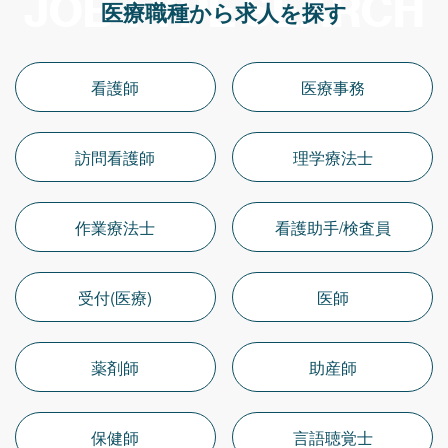
JOB TYPE SEARCH
医療職種から求人を探す
看護師
医療事務
訪問看護師
理学療法士
作業療法士
看護助手/検査員
受付(医療)
医師
薬剤師
助産師
保健師
言語聴覚士