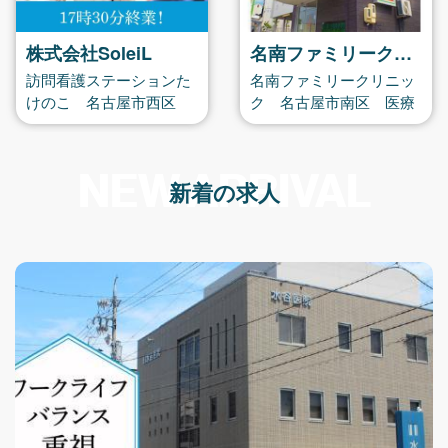
名南ファミリークリニック
医療法人 黒田皮フ科
名南ファミリークリニッ
一宮市 キレイなクリニ
ク 名古屋市南区 医療
ックでの外来求人です！
事務 正社員募集
NEW ARRIVAL
新着の求人