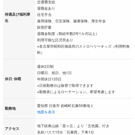
交通費支給
退職金あり
待遇及び福利厚
住宅手当
生
雇用保険、労災保険、健康保険、厚生年金
財形貯蓄
退職金制度（勤続年数2年1カ月以上）
利用可能な託児所あり
※名古屋市昭和区御器所のストロベリーキッズ（利用料無
料）
週休2日制
日曜日、祝日、他1日
休日･休暇
年間休日125日
※日祝勤務分は振替で取得できます
※勤務表によるローテーション。希望考慮します
愛知県 日進市 岩崎町石兼59番地１
勤務地
地図を表示
地下鉄東山線「星ヶ丘」より「五色園」行き
アクセス
名鉄バスで15分「石兼西」下車1分