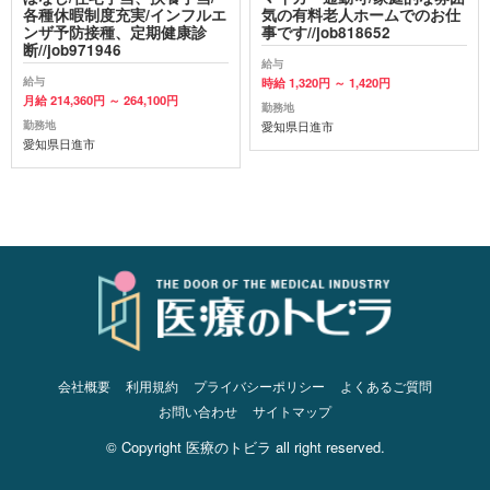
各種休暇制度充実/インフルエ
気の有料老人ホームでのお仕
ンザ予防接種、定期健康診
事です//job818652
断//job971946
給与
給与
時給 1,320円 ～ 1,420円
月給 214,360円 ～ 264,100円
勤務地
勤務地
愛知県日進市
愛知県日進市
会社概要
利用規約
プライバシーポリシー
よくあるご質問
お問い合わせ
サイトマップ
© Copyright 医療のトビラ all right reserved.