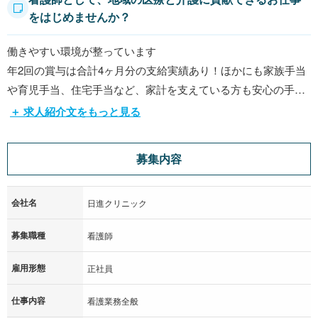
をはじめませんか？
働きやすい環境が整っています
年2回の賞与は合計4ヶ月分の支給実績あり！ほかにも家族手当
や育児手当、住宅手当など、家計を支えている方も安心の手当
が揃っています。
＋ 求人紹介文をもっと見る
週休2日制の勤務で、残業は少なめです。ワークライフバランス
重視で働けます。
募集内容
託児所の利用ができます。小さなお子さまがいらっしゃる方も
安心して働ける環境を整えました。
会社名
日進クリニック
募集職種
看護師
雇用形態
正社員
仕事内容
看護業務全般