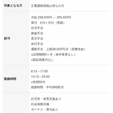
対象となる方
正看護師資格お持ちの方
月給 228,000円 ～ 305,400円
賞与 計4ヶ月分（実績）
住宅手当
家族手当
給与
育児手当
休日手当
通勤手当 上限28,000円/月（実費支給）
※試用期間3ヶ月（条件変更なし）
※固定残業代なし
8:15～17:00
14:15～23:00
勤務時間
※休憩60分
残業時間 平均3時間/月
託児所・保育支援あり
社会保険完備
ボーナス・賞与あり