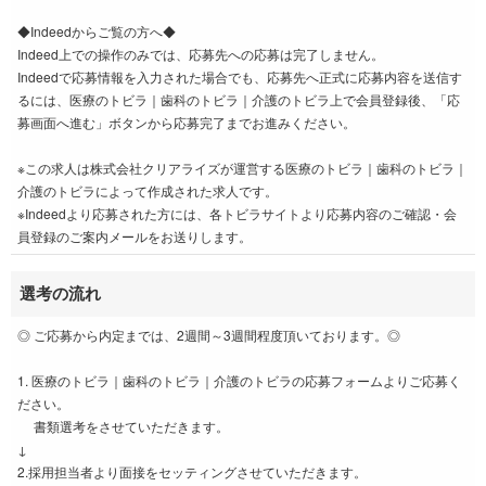
◆Indeedからご覧の方へ◆
Indeed上での操作のみでは、応募先への応募は完了しません。
Indeedで応募情報を入力された場合でも、応募先へ正式に応募内容を送信す
るには、医療のトビラ｜歯科のトビラ｜介護のトビラ上で会員登録後、「応
募画面へ進む」ボタンから応募完了までお進みください。
※この求人は株式会社クリアライズが運営する医療のトビラ｜歯科のトビラ｜
介護のトビラによって作成された求人です。
※Indeedより応募された方には、各トビラサイトより応募内容のご確認・会
員登録のご案内メールをお送りします。
選考の流れ
◎ ご応募から内定までは、2週間～3週間程度頂いております。◎
1. 医療のトビラ｜歯科のトビラ｜介護のトビラの応募フォームよりご応募く
ださい。
書類選考をさせていただきます。
↓
2.採用担当者より面接をセッティングさせていただきます。