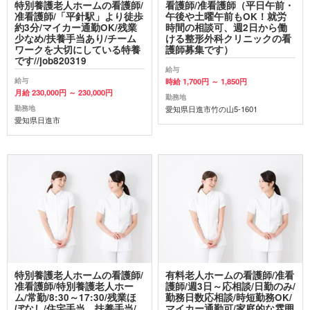
特別養護老人ホームの看護師/
看護師/准看護師（平日午前・
准看護師/「平針駅」より徒歩
午後や土曜午前もOK！就労
約3分/マイカー通勤OK/残業
時間の相談可、週2日から働
少なめ/扶養手当あり/チーム
ける整形外科クリニックの看
ワークを大切にしている特養
護師募集です）
です//job820319
給与
給与
時給 1,700円 ～ 1,850円
月給 230,000円 ～ 230,000円
勤務地
勤務地
愛知県日進市竹の山5-1601
愛知県日進市
特別養護老人ホームの看護師/
有料老人ホームの看護師/准看
准看護師/特別養護老人ホー
護師/週3日～応相談/日勤のみ/
ム/常勤/8:30～17:30/残業ほ
勤務日数応相談/時短勤務OK/
ぼなし/住宅手当、扶養手当/
マイカー通勤可/家庭的な雰囲