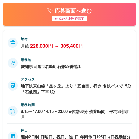
応募画面へ進む
かんたん1分で完了
給与
228,000円 ～ 305,400円
月給
勤務地
愛知県日進市岩崎町石兼59番地１
アクセス
地下鉄東山線「星ヶ丘」より「五色園」行き 名鉄バスで15分
「石兼西」下車1分
勤務時間
8:15～17:00 14:15～23:00 ※休憩60分 残業時間 平均3時間/
月
休日
週休2日制 日曜日、祝日、他1日 年間休日125日 ※日祝勤務分