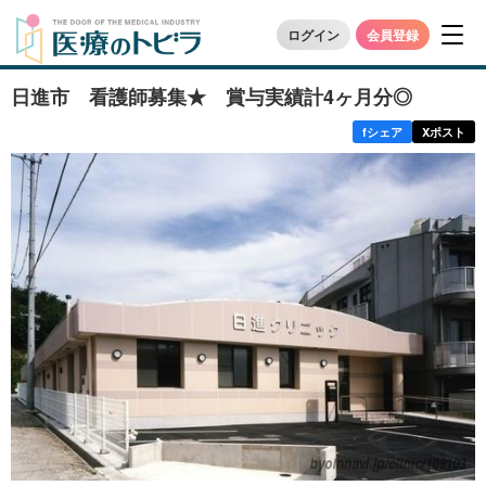
ログイン
会員登録
日進市 看護師募集★ 賞与実績計4ヶ月分◎
f
シェア
X
ポスト