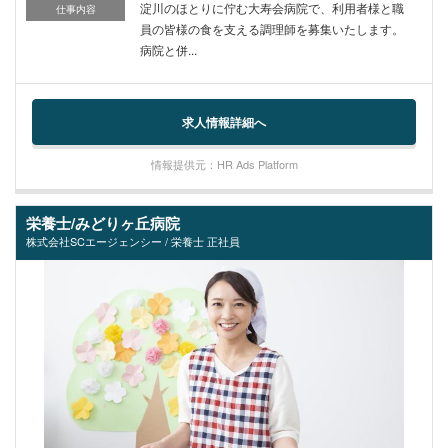
淀川のほとりに佇む大寿会病院で、利用者様と職
仕事内容
員の皆様の食を支える調理師を募集いたします。
病院と併...
求人情報詳細へ
情報提供元：HR Ads Platform
栄養士/みどりヶ丘病院
株式会社SCエージェンシー / 栄養士 正社員