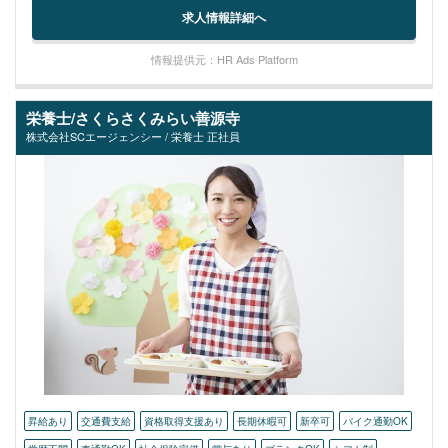
求人情報詳細へ
情報提供元：HR Ads Platform
栄養士/さくらさくみらい善源寺
株式会社SCエージェンシー / 栄養士 正社員
昇給あり
交通費支給
資格取得支援あり
長期休暇可
新卒可
バイク通勤OK