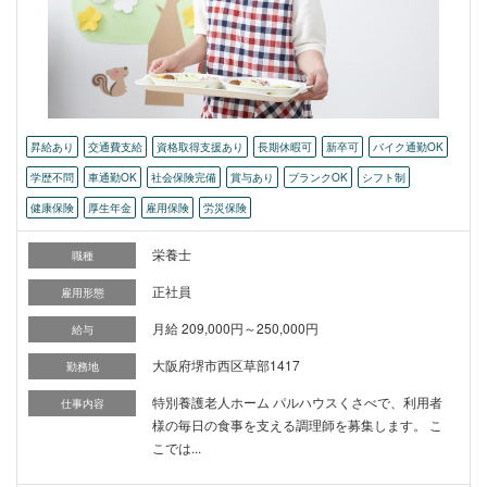
昇給あり
交通費支給
資格取得支援あり
長期休暇可
新卒可
バイク通勤OK
学歴不問
車通勤OK
社会保険完備
賞与あり
ブランクOK
シフト制
健康保険
厚生年金
雇用保険
労災保険
栄養士
職種
正社員
雇用形態
月給 209,000円～250,000円
給与
大阪府堺市西区草部1417
勤務地
特別養護老人ホーム パルハウスくさべで、利用者
仕事内容
様の毎日の食事を支える調理師を募集します。 こ
こでは...