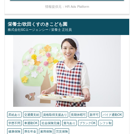
情報提供元：HR Ads Platform
栄養士/吹田くすのきこども園
株式会社SCエージェンシー / 栄養士 正社員
昇給あり
交通費支給
資格取得支援あり
長期休暇可
新卒可
バイク通勤OK
学歴不問
車通勤OK
社会保険完備
賞与あり
ブランクOK
シフト制
健康保険
厚生年金
雇用保険
労災保険