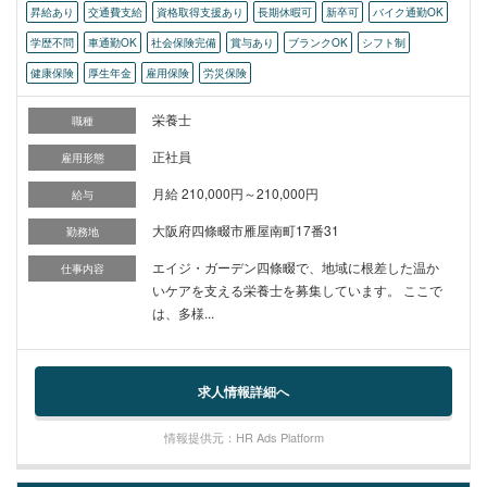
昇給あり
交通費支給
資格取得支援あり
長期休暇可
新卒可
バイク通勤OK
学歴不問
車通勤OK
社会保険完備
賞与あり
ブランクOK
シフト制
健康保険
厚生年金
雇用保険
労災保険
栄養士
職種
正社員
雇用形態
月給 210,000円～210,000円
給与
大阪府四條畷市雁屋南町17番31
勤務地
エイジ・ガーデン四條畷で、地域に根差した温か
仕事内容
いケアを支える栄養士を募集しています。 ここで
は、多様...
求人情報詳細へ
情報提供元：HR Ads Platform