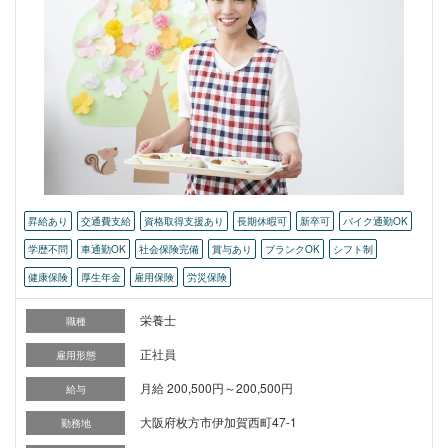
昇給あり
交通費支給
資格取得支援あり
長期休暇可
新卒可
バイク通勤OK
学歴不問
車通勤OK
社会保険完備
賞与あり
ブランクOK
シフト制
健康保険
厚生年金
雇用保険
労災保険
栄養士
職種
正社員
雇用形態
月給 200,500円～200,500円
給与
大阪府枚方市伊加賀西町47-1
勤務地