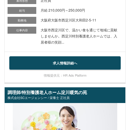
正社員
雇用形態
月給 210,000円～250,000円
給与
大阪府大阪市西淀川区大和田2-5-11
勤務地
大阪市西淀川区で、温かい食を通じて地域に貢献
仕事内容
しませんか。西淀川特別養護老人ホームでは、入
居者様の笑顔...
求人情報詳細へ
情報提供元：HR Ads Platform
調理師/特別養護老人ホーム淀川暖気の苑
株式会社SCエージェンシー / 栄養士 正社員