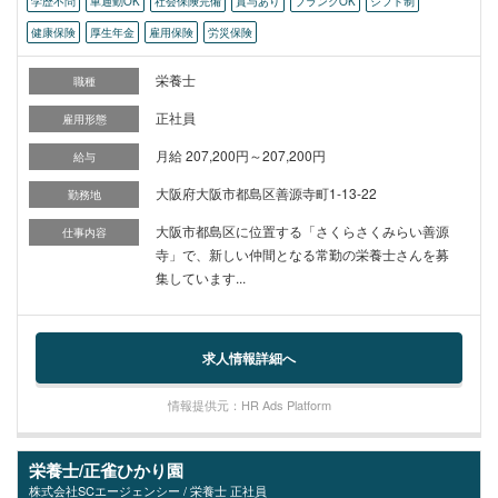
学歴不問
車通勤OK
社会保険完備
賞与あり
ブランクOK
シフト制
健康保険
厚生年金
雇用保険
労災保険
栄養士
職種
正社員
雇用形態
月給 207,200円～207,200円
給与
大阪府大阪市都島区善源寺町1-13-22
勤務地
大阪市都島区に位置する「さくらさくみらい善源
仕事内容
寺」で、新しい仲間となる常勤の栄養士さんを募
集しています...
求人情報詳細へ
情報提供元：HR Ads Platform
栄養士/正雀ひかり園
株式会社SCエージェンシー / 栄養士 正社員