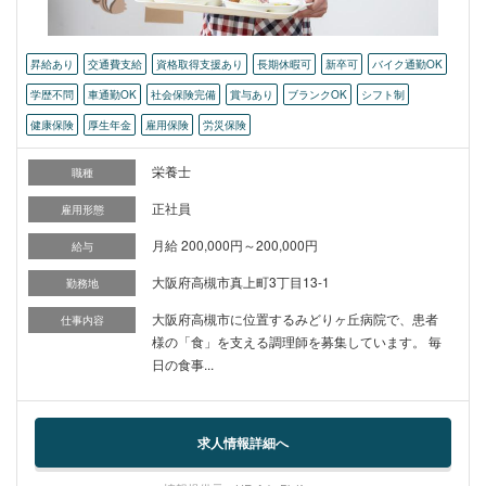
昇給あり
交通費支給
資格取得支援あり
長期休暇可
新卒可
バイク通勤OK
学歴不問
車通勤OK
社会保険完備
賞与あり
ブランクOK
シフト制
健康保険
厚生年金
雇用保険
労災保険
栄養士
職種
正社員
雇用形態
月給 200,000円～200,000円
給与
大阪府高槻市真上町3丁目13-1
勤務地
大阪府高槻市に位置するみどりヶ丘病院で、患者
仕事内容
様の「食」を支える調理師を募集しています。 毎
日の食事...
求人情報詳細へ