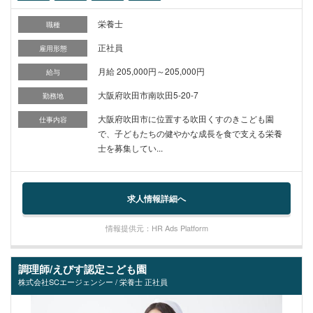
栄養士
職種
正社員
雇用形態
月給 205,000円～205,000円
給与
大阪府吹田市南吹田5-20-7
勤務地
大阪府吹田市に位置する吹田くすのきこども園
仕事内容
で、子どもたちの健やかな成長を食で支える栄養
士を募集してい...
求人情報詳細へ
情報提供元：HR Ads Platform
調理師/えびす認定こども園
株式会社SCエージェンシー / 栄養士 正社員