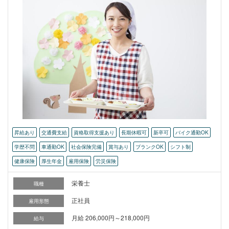
昇給あり
交通費支給
資格取得支援あり
長期休暇可
新卒可
バイク通勤OK
学歴不問
車通勤OK
社会保険完備
賞与あり
ブランクOK
シフト制
健康保険
厚生年金
雇用保険
労災保険
栄養士
職種
正社員
雇用形態
月給 206,000円～218,000円
給与