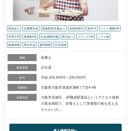
昇給あり
交通費支給
資格取得支援あり
長期休暇可
新卒可
バイク通勤OK
学歴不問
車通勤OK
社会保険完備
賞与あり
ブランクOK
シフト制
健康保険
厚生年金
雇用保険
労災保険
栄養士
職種
正社員
雇用形態
月給 205,500円～230,500円
給与
大阪府大阪市浪速区湊町1丁目4-48
勤務地
大阪市浪速区、JR難波駅直結というアクセス抜群
仕事内容
の富永病院で、栄養士として患者様の食を支える
やりがいの...
求人情報詳細へ