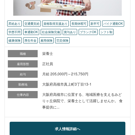
昇給あり
交通費支給
資格取得支援あり
長期休暇可
新卒可
バイク通勤OK
学歴不問
車通勤OK
社会保険完備
賞与あり
ブランクOK
シフト制
健康保険
厚生年金
雇用保険
労災保険
栄養士
職種
正社員
雇用形態
月給 205,000円～215,750円
給与
大阪府高槻市真上町3丁目13-1
勤務地
大阪府高槻市に位置する、地域医療を支えるみど
仕事内容
りヶ丘病院で、栄養士として活躍しませんか。 食
事提供に...
求人情報詳細へ