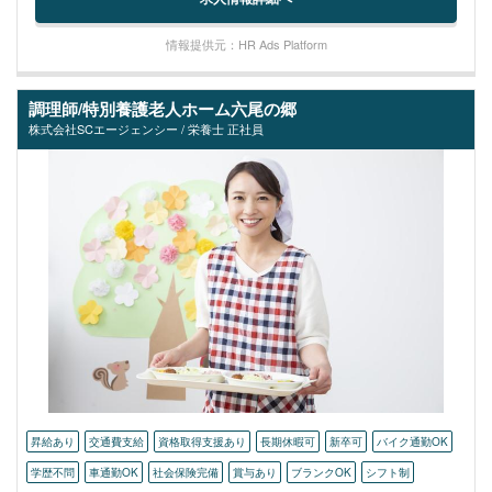
情報提供元：HR Ads Platform
調理師/特別養護老人ホーム六尾の郷
株式会社SCエージェンシー / 栄養士 正社員
昇給あり
交通費支給
資格取得支援あり
長期休暇可
新卒可
バイク通勤OK
学歴不問
車通勤OK
社会保険完備
賞与あり
ブランクOK
シフト制