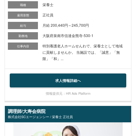
栄養士
職種
正社員
雇用形態
月給 200,440円～245,700円
給与
大阪府泉南市信達金熊寺-530-1
勤務地
特別養護老人ホームせんわで、栄養士として地域
仕事内容
に貢献しませんか。 当施設では、「誠意」「無
限」「和」...
求人情報詳細へ
情報提供元：HR Ads Platform
調理師/大寿会病院
株式会社SCエージェンシー / 栄養士 正社員