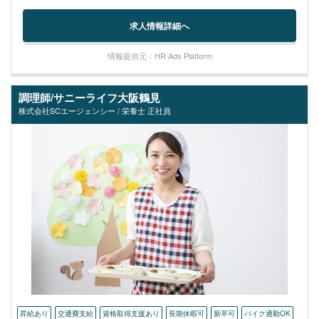
求人情報詳細へ
情報提供元：HR Ads Platform
調理師/サニーライフ大阪鶴見
株式会社SCエージェンシー / 栄養士 正社員
昇給あり
交通費支給
資格取得支援あり
長期休暇可
新卒可
バイク通勤OK