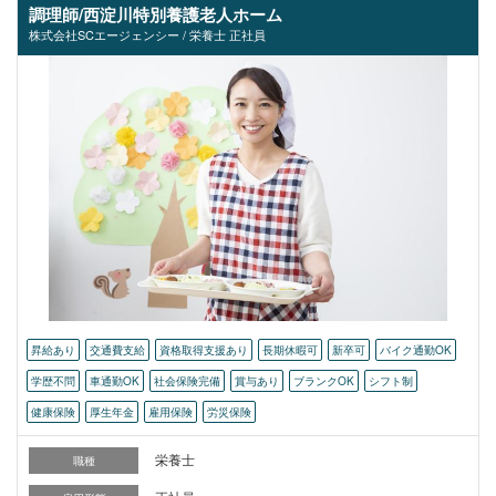
調理師/西淀川特別養護老人ホーム
株式会社SCエージェンシー / 栄養士 正社員
昇給あり
交通費支給
資格取得支援あり
長期休暇可
新卒可
バイク通勤OK
学歴不問
車通勤OK
社会保険完備
賞与あり
ブランクOK
シフト制
健康保険
厚生年金
雇用保険
労災保険
栄養士
職種