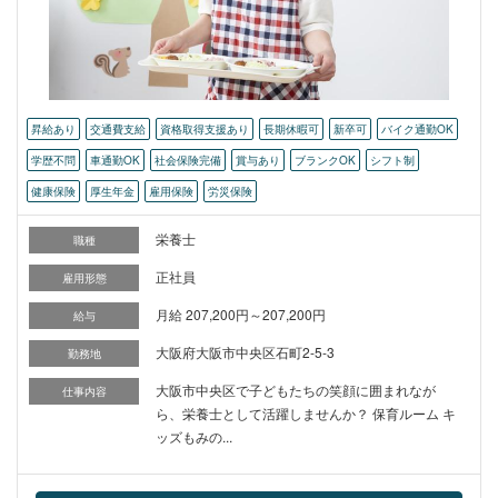
昇給あり
交通費支給
資格取得支援あり
長期休暇可
新卒可
バイク通勤OK
学歴不問
車通勤OK
社会保険完備
賞与あり
ブランクOK
シフト制
健康保険
厚生年金
雇用保険
労災保険
栄養士
職種
正社員
雇用形態
月給 207,200円～207,200円
給与
大阪府大阪市中央区石町2-5-3
勤務地
大阪市中央区で子どもたちの笑顔に囲まれなが
仕事内容
ら、栄養士として活躍しませんか？ 保育ルーム キ
ッズもみの...