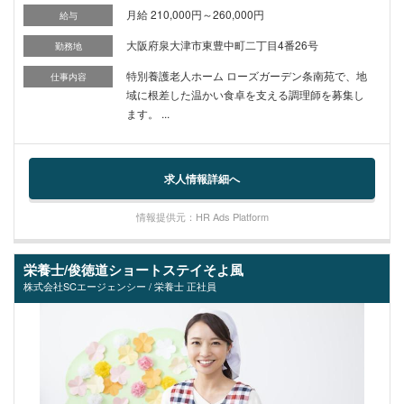
月給 210,000円～260,000円
給与
大阪府泉大津市東豊中町二丁目4番26号
勤務地
特別養護老人ホーム ローズガーデン条南苑で、地
仕事内容
域に根差した温かい食卓を支える調理師を募集し
ます。 ...
求人情報詳細へ
情報提供元：HR Ads Platform
栄養士/俊徳道ショートステイそよ風
株式会社SCエージェンシー / 栄養士 正社員