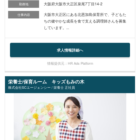
大阪府大阪市大正区泉尾7丁目14-2
勤務地
大阪市大正区にある北恩加島保育所で、子どもた
仕事内容
ちの健やかな成長を食で支える調理師さんを募集
しています。...
求人情報詳細へ
情報提供元：HR Ads Platform
栄養士/保育ルーム キッズもみの木
株式会社SCエージェンシー / 栄養士 正社員