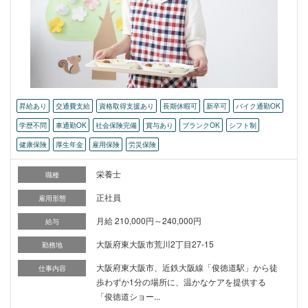
昇給あり
交通費支給
資格取得支援あり
長期休暇可
新卒可
バイク通勤OK
学歴不問
車通勤OK
社会保険完備
賞与あり
ブランクOK
シフト制
健康保険
厚生年金
雇用保険
労災保険
栄養士
職種
正社員
雇用形態
月給 210,000円～240,000円
給与
大阪府東大阪市荒川2丁目27-15
勤務地
大阪府東大阪市、近鉄大阪線「俊徳道駅」から徒
仕事内容
歩わずか1分の場所に、温かなケアを提供する
「俊徳道ショー...