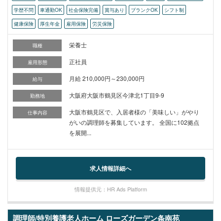
学歴不問
車通勤OK
社会保険完備
賞与あり
ブランクOK
シフト制
健康保険
厚生年金
雇用保険
労災保険
栄養士
職種
正社員
雇用形態
月給 210,000円～230,000円
給与
大阪府大阪市鶴見区今津北1丁目9-9
勤務地
大阪市鶴見区で、入居者様の「美味しい」がやり
仕事内容
がいの調理師を募集しています。 全国に102拠点
を展開...
求人情報詳細へ
情報提供元：HR Ads Platform
調理師/特別養護老人ホーム ローズガーデン条南苑