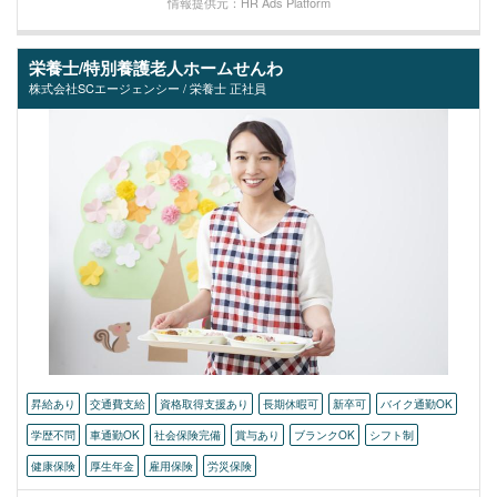
情報提供元：HR Ads Platform
栄養士/特別養護老人ホームせんわ
株式会社SCエージェンシー / 栄養士 正社員
昇給あり
交通費支給
資格取得支援あり
長期休暇可
新卒可
バイク通勤OK
学歴不問
車通勤OK
社会保険完備
賞与あり
ブランクOK
シフト制
健康保険
厚生年金
雇用保険
労災保険