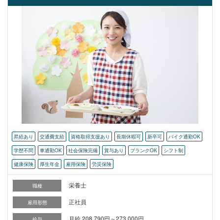
昇給あり
交通費支給
資格取得支援あり
長期休暇可
新卒可
バイク通勤OK
学歴不問
車通勤OK
社会保険完備
賞与あり
ブランクOK
シフト制
健康保険
厚生年金
雇用保険
労災保険
栄養士
職種
正社員
雇用形態
月給 208,790円～273,000円
給与