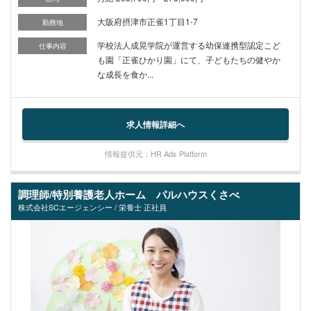
大阪府摂津市正雀1丁目1-7
勤務地
学校法人成晃学院が運営する幼保連携型認定こど
仕事内容
も園「正雀ひかり園」にて、子どもたちの健やか
な成長を食か...
求人情報詳細へ
情報提供元：HR Ads Platform
調理師/特別養護老人ホーム パルハウスくさべ
株式会社SCエージェンシー / 栄養士 正社員