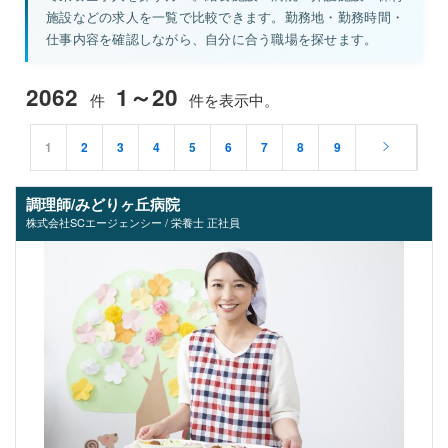
施設などの求人を一覧で比較できます。勤務地・勤務時間・
仕事内容を確認しながら、自分に合う職場を探せます。
2062
1～20
件
件を表示中。
1
2
3
4
5
6
7
8
9
調理師/みどりヶ丘病院
株式会社SCエージェンシー / 栄養士 正社員