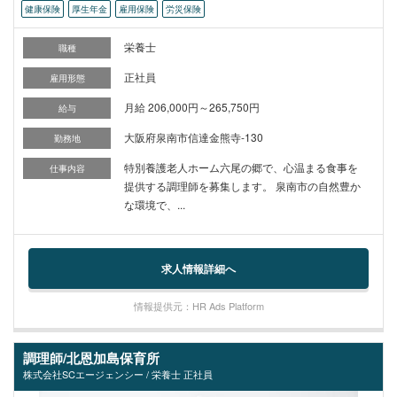
健康保険
厚生年金
雇用保険
労災保険
栄養士
職種
正社員
雇用形態
月給 206,000円～265,750円
給与
大阪府泉南市信達金熊寺-130
勤務地
特別養護老人ホーム六尾の郷で、心温まる食事を
仕事内容
提供する調理師を募集します。 泉南市の自然豊か
な環境で、...
求人情報詳細へ
情報提供元：HR Ads Platform
調理師/北恩加島保育所
株式会社SCエージェンシー / 栄養士 正社員