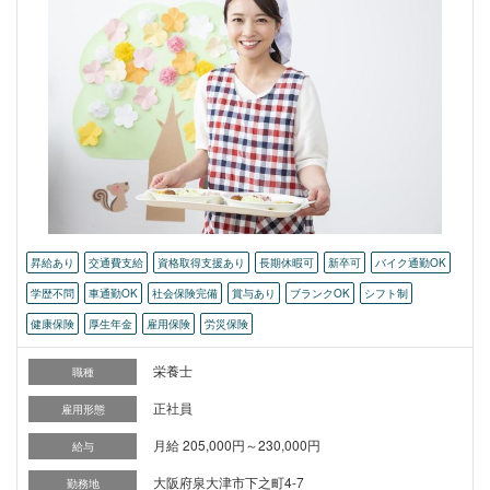
昇給あり
交通費支給
資格取得支援あり
長期休暇可
新卒可
バイク通勤OK
学歴不問
車通勤OK
社会保険完備
賞与あり
ブランクOK
シフト制
健康保険
厚生年金
雇用保険
労災保険
栄養士
職種
正社員
雇用形態
月給 205,000円～230,000円
給与
大阪府泉大津市下之町4-7
勤務地