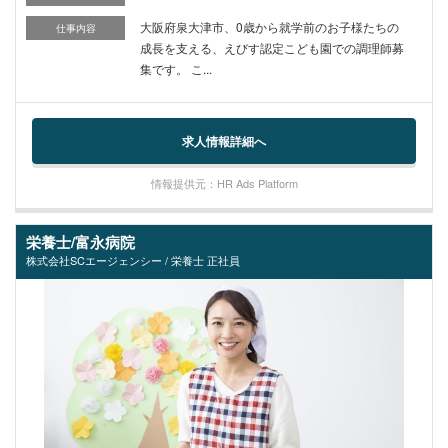
大阪府泉大津市、0歳から就学前のお子様たちの
仕事内容
成長を支える、えびす認定こども園での調理師募
集です。 こ...
求人情報詳細へ
情報提供元：HR Ads Platform
栄養士/富永病院
株式会社SCエージェンシー / 栄養士 正社員