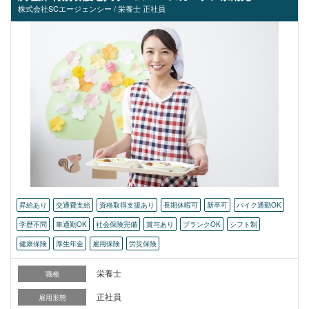
株式会社SCエージェンシー / 栄養士 正社員
昇給あり
交通費支給
資格取得支援あり
長期休暇可
新卒可
バイク通勤OK
学歴不問
車通勤OK
社会保険完備
賞与あり
ブランクOK
シフト制
健康保険
厚生年金
雇用保険
労災保険
栄養士
職種
正社員
雇用形態