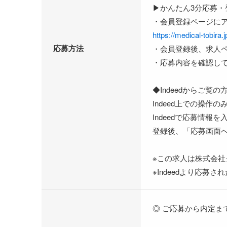
▶かんたん3分応募・
・会員登録ページに
https://medical-tobira.j
応募方法
・会員登録後、求人
・応募内容を確認し
◆Indeedからご覧の
Indeed上での操
Indeedで応募情
登録後、「応募画面
※この求人は株式会
※Indeedより応
◎ ご応募から内定ま