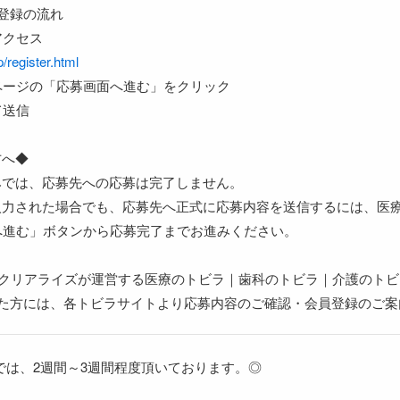
登録の流れ
アクセス
p/register.html
ページの「応募画面へ進む」をクリック
て送信
方へ◆
作のみでは、応募先への応募は完了しません。
報を入力された場合でも、応募先へ正式に応募内容を送信するには、
へ進む」ボタンから応募完了までお進みください。
社クリアライズが運営する医療のトビラ｜歯科のトビラ｜介護のト
募された方には、各トビラサイトより応募内容のご確認・会員登録のご
では、2週間～3週間程度頂いております。◎