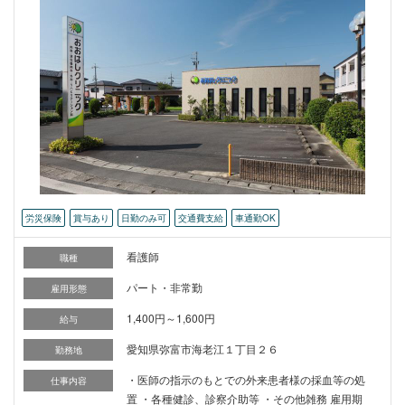
労災保険
賞与あり
日勤のみ可
交通費支給
車通勤OK
看護師
職種
パート・非常勤
雇用形態
1,400円～1,600円
給与
愛知県弥富市海老江１丁目２６
勤務地
・医師の指示のもとでの外来患者様の採血等の処
仕事内容
置 ・各種健診、診察介助等 ・その他雑務 雇用期