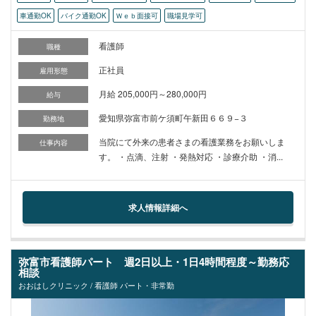
車通勤OK
バイク通勤OK
Ｗｅｂ面接可
職場見学可
看護師
職種
正社員
雇用形態
月給 205,000円～280,000円
給与
愛知県弥富市前ケ須町午新田６６９−３
勤務地
当院にて外来の患者さまの看護業務をお願いしま
仕事内容
す。 ・点滴、注射 ・発熱対応 ・診療介助 ・消...
求人情報詳細へ
弥富市看護師パート 週2日以上・1日4時間程度～勤務応
相談
おおはしクリニック / 看護師 パート・非常勤