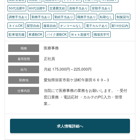
50代活躍中
60代活躍中
交通費支給
資格手当あり
皆勤手当あり
調整手当あり
勤務手当あり
勤続手当あり
職務手当あり
転勤なし
制服貸与
ネイルOK
髪型自由
服装自由
オンコールなし
電子カルテあり
駅10分以内
駐車場完備
車通勤OK
バイク通勤OK
Ｗｅｂ面接可
職場見学可
医療事務
職種
正社員
雇用形態
月給 175,000円～225,000円
給与
愛知県弥富市前ケ須町午新田６６９−３
勤務地
当院にて医療事務の業務をお願いします。 ・受付
仕事内容
窓口業務 ・電話応対 ・カルテのPC入力・管理
業...
求人情報詳細へ