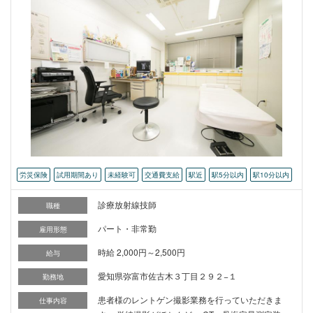
労災保険
試用期間あり
未経験可
交通費支給
駅近
駅5分以内
駅10分以内
診療放射線技師
職種
パート・非常勤
雇用形態
時給 2,000円～2,500円
給与
愛知県弥富市佐古木３丁目２９２−１
勤務地
患者様のレントゲン撮影業務を行っていただきま
仕事内容