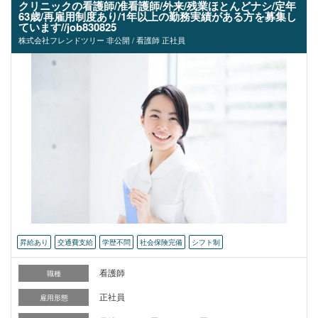
クリニックの看護師/准看護師/外来/残業ほとんどナシ/定年
63歳/再雇用制度あり/1年以上の勤務実績がある方を募集し
ています//job830825
株式会社フレンドツリー 非公開 / 看護師 正社員
昇給あり
交通費支給
学歴不問
社会保険完備
シフト制
看護師
職種
正社員
雇用形態