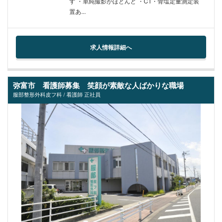
す ・単純撮影がほとんど ・CT・骨塩定量測定装
置あ...
求人情報詳細へ
弥富市 看護師募集 笑顔が素敵な人ばかりな職場
服部整形外科皮フ科 / 看護師 正社員