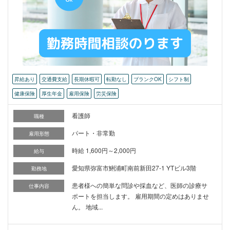
昇給あり
交通費支給
長期休暇可
転勤なし
ブランクOK
シフト制
健康保険
厚生年金
雇用保険
労災保険
看護師
職種
パート・非常勤
雇用形態
時給 1,600円～2,000円
給与
愛知県弥富市鯏浦町南前新田27-1 YTビル3階
勤務地
患者様への簡単な問診や採血など、医師の診療サ
仕事内容
ポートを担当します。 雇用期間の定めはありませ
ん。 地域...