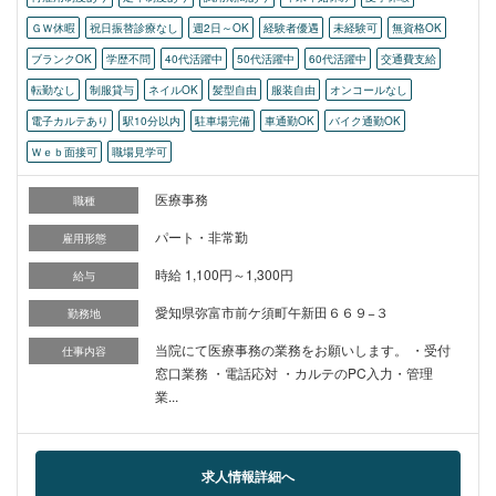
ＧＷ休暇
祝日振替診療なし
週2日～OK
経験者優遇
未経験可
無資格OK
ブランクOK
学歴不問
40代活躍中
50代活躍中
60代活躍中
交通費支給
転勤なし
制服貸与
ネイルOK
髪型自由
服装自由
オンコールなし
電子カルテあり
駅10分以内
駐車場完備
車通勤OK
バイク通勤OK
Ｗｅｂ面接可
職場見学可
医療事務
職種
パート・非常勤
雇用形態
時給 1,100円～1,300円
給与
愛知県弥富市前ケ須町午新田６６９−３
勤務地
当院にて医療事務の業務をお願いします。 ・受付
仕事内容
窓口業務 ・電話応対 ・カルテのPC入力・管理
業...
求人情報詳細へ