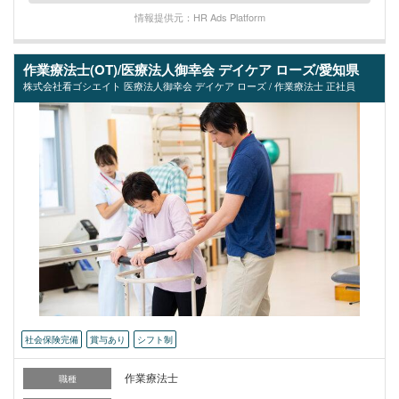
情報提供元：HR Ads Platform
作業療法士(OT)/医療法人御幸会 デイケア ローズ/愛知県
株式会社看ゴシエイト 医療法人御幸会 デイケア ローズ / 作業療法士 正社員
社会保険完備
賞与あり
シフト制
作業療法士
職種