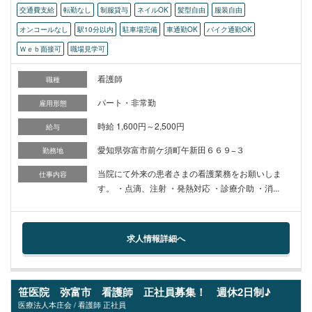
交通費支給
転勤なし
制服貸与
ネイルOK
髪型自由
服装自由
オンコールなし
駅10分以内
駐車場完備
車通勤OK
バイク通勤OK
Ｗｅｂ面接可
職場見学可
看護師
職種
パート・非常勤
雇用形態
時給 1,600円～2,500円
給与
愛知県弥富市前ケ須町午新田６６９−３
勤務地
当院にて外来の患者さまの看護業務をお願いしま
仕事内容
す。 ・点滴、注射 ・発熱対応 ・診療介助 ・消...
求人情報詳細へ
笹医院 弥富市 看護師 正社員募集！ 週休2日制♪
医療法人本庄会 / 看護師 正社員