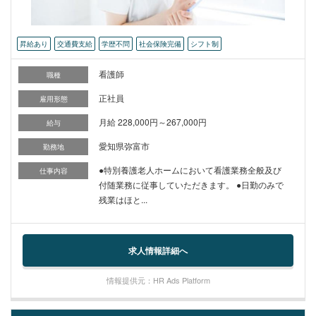
昇給あり
交通費支給
学歴不問
社会保険完備
シフト制
看護師
職種
正社員
雇用形態
月給 228,000円～267,000円
給与
愛知県弥富市
勤務地
●特別養護老人ホームにおいて看護業務全般及び
仕事内容
付随業務に従事していただきます。 ●日勤のみで
残業はほと...
求人情報詳細へ
情報提供元：HR Ads Platform