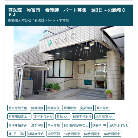
笹医院 弥富市 看護師 パート募集 週3日～の勤務Ｏ
Ｋ♪
医療法人本庄会 / 看護師 パート・非常勤
社会保険完備
健康保険
医師国保
雇用保険
労災保険
厚生年金
再雇用制度あり
定年制度あり
昇給あり
残業手当あり
試用期間あり
年末年始休み
夏季休暇
ＧＷ休暇
祝日振替診療なし
扶養内OK
残業ほぼなし
週2日～OK
経験者優遇
学歴不問
40代活躍中
50代活躍中
60代活躍中