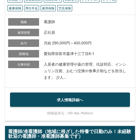
健康保険
厚生年金
雇用保険
労災保険
看護師
職種
正社員
雇用形態
月給 290,000円～400,000円
給与
愛知県弥富市森津十三丁目6-1
勤務地
入居者の健康管理や薬の管理、往診対応、インシ
仕事内容
ュリン注射、おむつ交換や食事介助などを担当し
ます。 少人...
求人情報詳細へ
情報提供元：HR Ads Platform
看護師/准看護師（地域に根ざした特養で日勤のみ！未経験
歓迎の看護師・准看護師募集です）