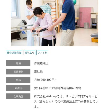
社会保険完備
賞与あり
シフト制
作業療法士
職種
正社員
雇用形態
月給 260,400円～
給与
愛知県弥富市鯏浦町西前新田43番地
勤務地
株式会社Welloopでは、リハビリ専門デイサービ
仕事内容
ス《みなとも》での作業療法士(OT)を募集してい
ま...