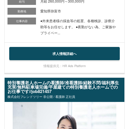
月給 260,000円～300,000円
給与
愛知県弥富市
勤務地
●外来患者様の採血等の処置、各種検診、診察介
仕事内容
助等をお任せします。 ●夜勤がない為、ご家族や
プライベー...
求人情報詳細へ
情報提供元：HR Ads Platform
特別養護老人ホームの看護師/准看護師/経験不問/福利厚生
充実/無料駐車場完備/平屋建ての特別養護老人ホームでの
お仕事です//job821457
株式会社フレンドツリー 非公開 / 看護師 正社員