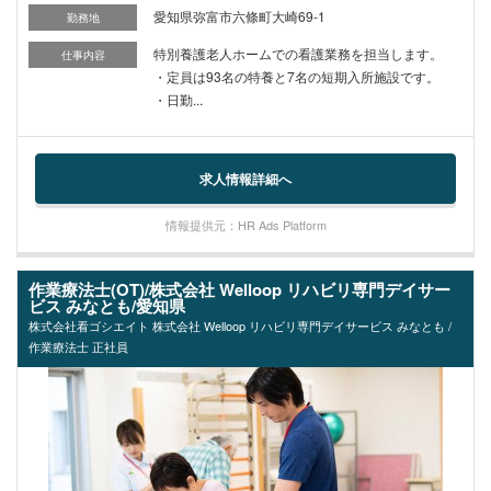
愛知県弥富市六條町大崎69-1
勤務地
特別養護老人ホームでの看護業務を担当します。
仕事内容
・定員は93名の特養と7名の短期入所施設です。
・日勤...
求人情報詳細へ
情報提供元：HR Ads Platform
作業療法士(OT)/株式会社 Welloop リハビリ専門デイサー
ビス みなとも/愛知県
株式会社看ゴシエイト 株式会社 Welloop リハビリ専門デイサービス みなとも /
作業療法士 正社員