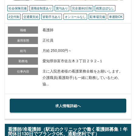
社会保険完備
退職金制度あり
賞与あり
完全週休2日制
残業ほぼなし
2交代制
交通費支給
皆勤手当あり
オンコールなし
駐車場完備
車通勤OK
看護師
職種
正社員
雇用形態
月給 250,000円～
給与
愛知県弥富市佐古木３丁目２９２−１
勤務地
主に入院患者様の看護業務全般をお願いします。
仕事内容
介護職員(看護助手)も一緒に勤務しているため、
協...
求人情報詳細へ
看護師/准看護師（駅近のクリニックで働く看護師募集！年
間休日130日でブランクOK、通勤便利です）