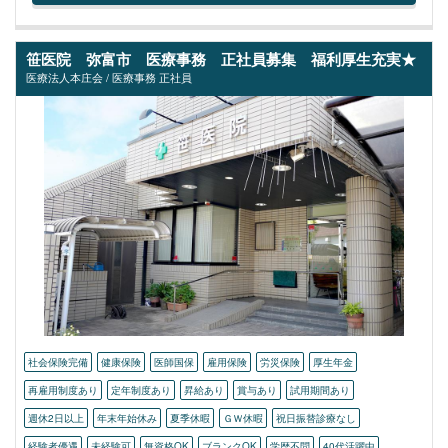
笹医院 弥富市 医療事務 正社員募集 福利厚生充実★
医療法人本庄会 / 医療事務 正社員
社会保険完備
健康保険
医師国保
雇用保険
労災保険
厚生年金
再雇用制度あり
定年制度あり
昇給あり
賞与あり
試用期間あり
週休2日以上
年末年始休み
夏季休暇
ＧＷ休暇
祝日振替診療なし
経験者優遇
未経験可
無資格OK
ブランクOK
学歴不問
40代活躍中