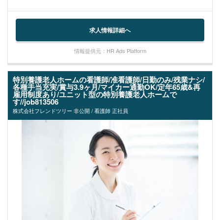
求人情報詳細へ
情報提供元：HR Ads Platform
特別養護老人ホームの看護師/准看護師/日勤のみ/残業ナシ/
各種手当充実/賞与3.9ヶ月/マイカー通勤OK/定年65歳&再
雇用制度あり/ユニット型の特別養護老人ホームで
す//job813506
株式会社フレンドツリー 非公開 / 看護師 正社員