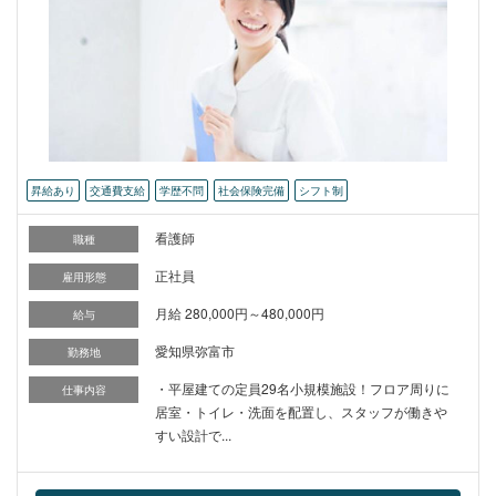
昇給あり
交通費支給
学歴不問
社会保険完備
シフト制
看護師
職種
正社員
雇用形態
月給 280,000円～480,000円
給与
愛知県弥富市
勤務地
・平屋建ての定員29名小規模施設！フロア周りに
仕事内容
居室・トイレ・洗面を配置し、スタッフが働きや
すい設計で...