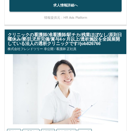
求人情報詳細へ
情報提供元：HR Ads Platform
クリニックの看護師/准看護師/駅チカ/残業ほぼなし/原則日
曜休み/寮/託児所完備/賞与4ヶ月以上/透析施設を全国展開
している法人の透析クリニックです//job826766
株式会社フレンドツリー 非公開 / 看護師 正社員