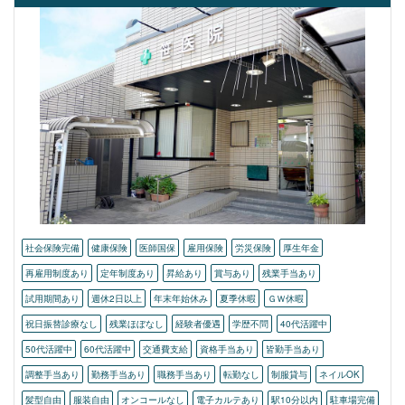
社会保険完備
健康保険
医師国保
雇用保険
労災保険
厚生年金
再雇用制度あり
定年制度あり
昇給あり
賞与あり
残業手当あり
試用期間あり
週休2日以上
年末年始休み
夏季休暇
ＧＷ休暇
祝日振替診療なし
残業ほぼなし
経験者優遇
学歴不問
40代活躍中
50代活躍中
60代活躍中
交通費支給
資格手当あり
皆勤手当あり
調整手当あり
勤務手当あり
職務手当あり
転勤なし
制服貸与
ネイルOK
髪型自由
服装自由
オンコールなし
電子カルテあり
駅10分以内
駐車場完備