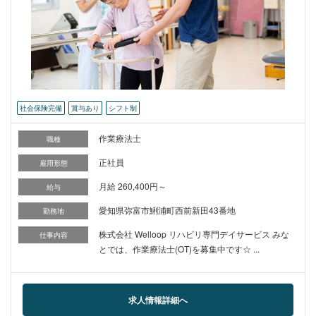
社会保険完備
賞与あり
シフト制
作業療法士
職種
正社員
雇用形態
月給 260,400円～
給与
愛知県弥富市鯏浦町西前新田43番地
勤務地
株式会社 Welloop リハビリ専門デイサービス みな
仕事内容
とでは、作業療法士(OT)を募集中です☆ ...
求人情報詳細へ