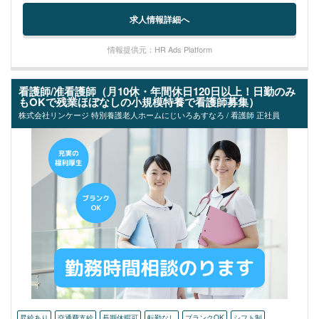
求人情報詳細へ
情報提供元：HR Ads Platform
看護師/准看護師（月10休・年間休日120日以上！日勤のみ
もOKで残業ほぼなしの小規模特養で看護師募集）
株式会社リンケージ 特別養護老人ホームにじいろあすなろ / 看護師 正社員
昇給あり
交通費支給
長期休暇可
転勤なし
ブランクOK
シフト制