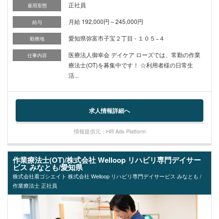
正社員
雇用形態
月給 192,000円～245,000円
給与
愛知県弥富市子宝２丁目 - １０５−４
勤務地
医療法人御幸会 デイケア ローズでは、常勤の作業
仕事内容
療法士(OT)を募集中です！ ☆利用者様の日常生
活...
求人情報詳細へ
情報提供元：HR Ads Platform
作業療法士(OT)/株式会社 Welloop リハビリ専門デイサー
ビス みなとも/愛知県
株式会社看ゴシエイト 株式会社 Welloop リハビリ専門デイサービス みなとも /
作業療法士 正社員