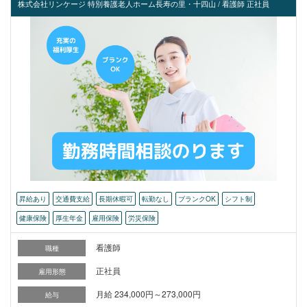
株式会社リンケージ 特別養護老人ホーム長寿の里・十四山 / 看護師 正社員
昇給あり
交通費支給
長期休暇可
転勤なし
ブランクOK
シフト制
健康保険
厚生年金
雇用保険
労災保険
看護師
職種
正社員
雇用形態
月給 234,000円～273,000円
給与