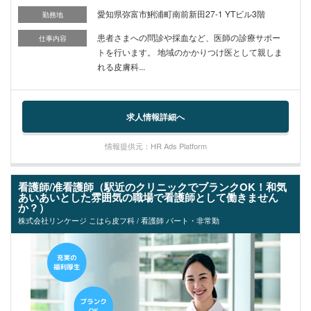
愛知県弥富市鯏浦町南前新田27-1 YTビル3階
勤務地
患者さまへの問診や採血など、医師の診療サポー
仕事内容
トを行います。 地域のかかりつけ医として親しま
れる皮膚科...
求人情報詳細へ
情報提供元：HR Ads Platform
看護師/准看護師（駅近のクリニックでブランクOK！和気
あいあいとした雰囲気の職場で看護師として働きません
か？）
株式会社リンケージ こはら皮フ科 / 看護師 パート・非常勤