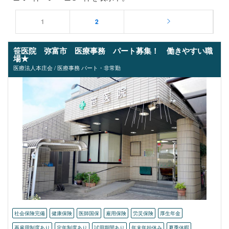
1
2
笹医院 弥富市 医療事務 パート募集！ 働きやすい職
場★
医療法人本庄会 / 医療事務 パート・非常勤
社会保険完備
健康保険
医師国保
雇用保険
労災保険
厚生年金
再雇用制度あり
定年制度あり
試用期間あり
年末年始休み
夏季休暇