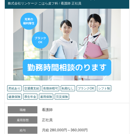
株式会社リンケージ こはら皮フ科 / 看護師 正社員
昇給あり
交通費支給
長期休暇可
転勤なし
ブランクOK
シフト制
健康保険
厚生年金
雇用保険
労災保険
看護師
職種
正社員
雇用形態
月給 280,000円～360,000円
給与