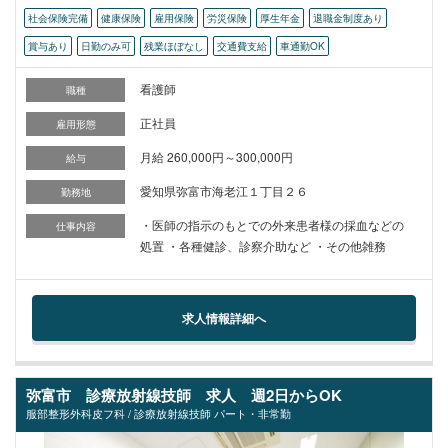
社会保険完備
健康保険
雇用保険
労災保険
厚生年金
退職金制度あり
賞与あり
日勤のみ可
残業ほぼなし
交通費支給
車通勤OK
看護師
職種
正社員
雇用形態
月給 260,000円～300,000円
給与
愛知県弥富市海老江１丁目２６
勤務地
・医師の指示のもとでの外来患者様の採血などの
仕事内容
処置 ・各種健診、診察介助など ・その他雑務
求人情報詳細へ
弥富市 診療放射線技師 求人 週2日からOK
服部整形外科皮フ科 / 診療放射線技師 パート・非常勤