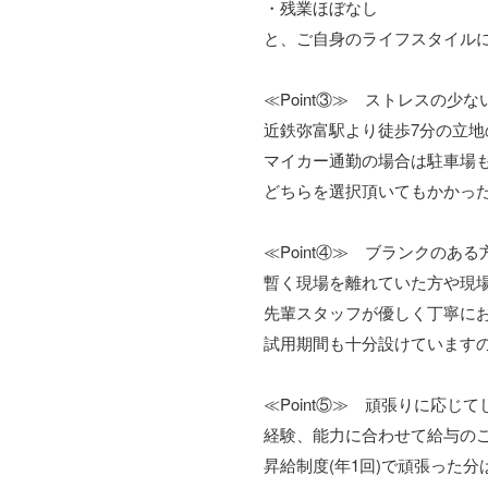
・残業ほぼなし
と、ご自身のライフスタイル
≪Point③≫ ストレスの少
近鉄弥富駅より徒歩7分の立
マイカー通勤の場合は駐車場
どちらを選択頂いてもかかっ
≪Point④≫ ブランクのあ
暫く現場を離れていた方や現
先輩スタッフが優しく丁寧に
試用期間も十分設けています
≪Point⑤≫ 頑張りに応じ
経験、能力に合わせて給与の
昇給制度(年1回)で頑張った