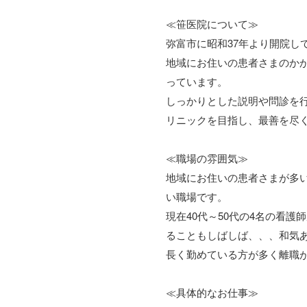
≪笹医院について≫
弥富市に昭和37年より開院し
地域にお住いの患者さまのか
っています。
しっかりとした説明や問診を
リニックを目指し、最善を尽
≪職場の雰囲気≫
地域にお住いの患者さまが多
い職場です。
現在40代～50代の4名の看
ることもしばしば、、、和気
長く勤めている方が多く離職
≪具体的なお仕事≫