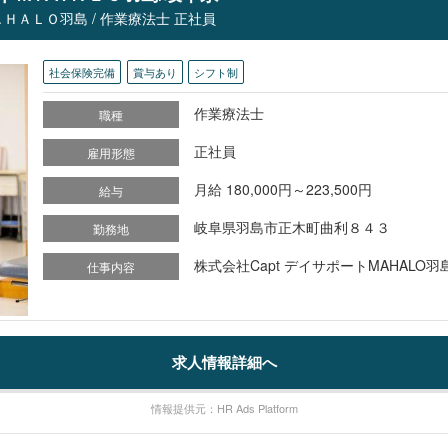
ＨＡＬＯ羽島 / 作業療法士 正社員
社会保険完備
賞与あり
シフト制
作業療法士
職種
正社員
雇用形態
月給 180,000円～223,500円
給与
岐阜県羽島市正木町曲利８４３
勤務地
株式会社Capt デイサポートMAHALO羽
仕事内容
求人情報詳細へ
情報提供元：HR Ads Platform