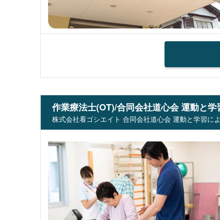
作業療法士(OT)/合同会社道心会 運動
株式会社看ゴシエイト 合同会社道心会 運動と学習によ