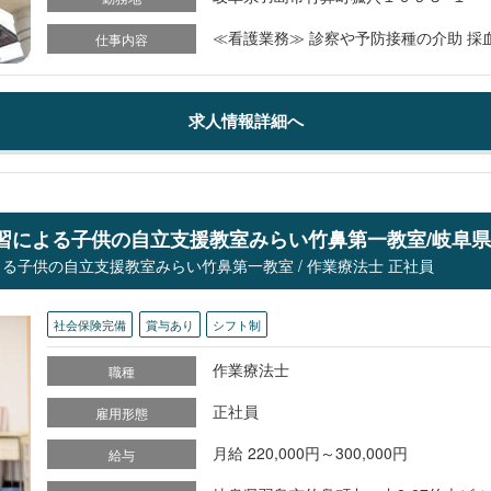
≪看護業務≫ 診察や予防接種の介助 採
仕事内容
求人情報詳細へ
と学習による子供の自立支援教室みらい竹鼻第一教室/岐阜県
る子供の自立支援教室みらい竹鼻第一教室 / 作業療法士 正社員
社会保険完備
賞与あり
シフト制
作業療法士
職種
正社員
雇用形態
月給 220,000円～300,000円
給与