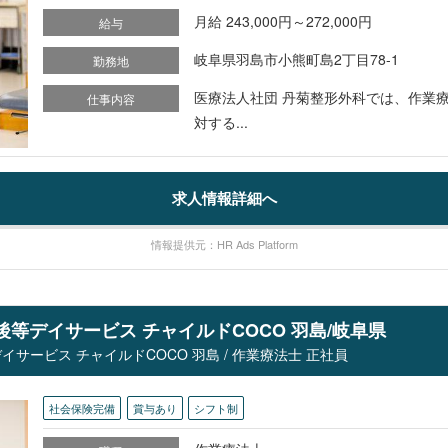
月給 243,000円～272,000円
給与
岐阜県羽島市小熊町島2丁目78-1
勤務地
医療法人社団 丹菊整形外科では、作業療
仕事内容
対する...
求人情報詳細へ
情報提供元：HR Ads Platform
後等デイサービス チャイルドCOCO 羽島/岐阜県
サービス チャイルドCOCO 羽島 / 作業療法士 正社員
社会保険完備
賞与あり
シフト制