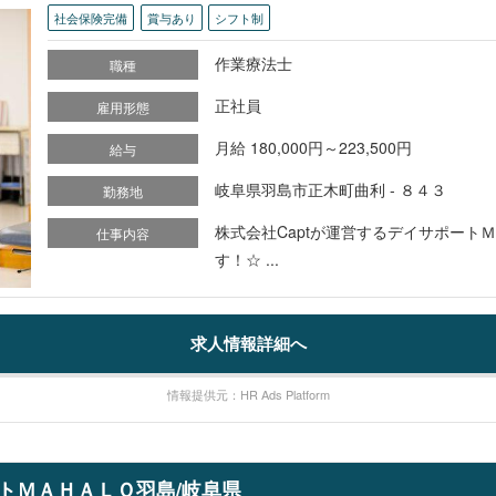
社会保険完備
賞与あり
シフト制
作業療法士
職種
正社員
雇用形態
月給 180,000円～223,500円
給与
岐阜県羽島市正木町曲利 - ８４３
勤務地
株式会社Captが運営するデイサポート
仕事内容
す！☆ ...
求人情報詳細へ
情報提供元：HR Ads Platform
ポートＭＡＨＡＬＯ羽島/岐阜県