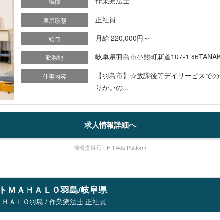
作業療法士
職種
正社員
雇用形態
月給 220,000円～
給与
岐阜県羽島市小熊町新道107-1 86TANAK
勤務地
【羽島市】☆放課後等デイサービスでの作
仕事内容
りがいの...
求人情報詳細へ
情報提供元：HR Ads Platform
ポートＭＡＨＡＬＯ羽島/岐阜県
ＨＡＬＯ羽島 / 作業療法士 正社員