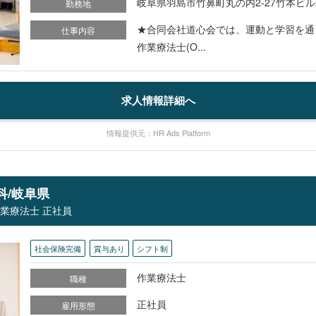
岐阜県羽島市竹鼻町丸の内2-27竹本ビル2
勤務地
★合同会社道心会では、運動と学習を通
仕事内容
作業療法士(O...
求人情報詳細へ
情報提供元：HR Ads Platform
科/岐阜県
作業療法士 正社員
社会保険完備
賞与あり
シフト制
作業療法士
職種
正社員
雇用形態