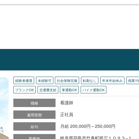
経験者優遇
未経験可
社会保険完備
転勤なし
年末年始休み
残業1
ブランクOK
交通費支給
車通勤OK
バイク通勤OK
看護師
職種
正社員
雇用形態
月給 200,000円～250,000円
給与
岐阜県羽島市竹鼻町狐穴１０９３−１
勤務地