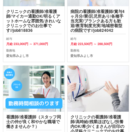
クリニックの看護師/准看護
病院の看護師/准看護師/賞与4
師/マイカー通勤OK/明るくア
ヶ月分/寮/託児所あり/各種手
ットホームな雰囲気/きれいな
当充実/ブランクある方も歓
クリニックでのお仕事で
迎/教育制度充実/地域密着型
す//job818836
の病院です//job824042
給与
給与
月給 233,000円 ～ 371,000円
月給 223,500円 ～ 288,500円
勤務地
勤務地
愛知県みよし市
愛知県みよし市
看護師/准看護師（スタッフ同
クリニックの看護師/准看護
士の仲が良く和やかな職場で
師/高時給/残業ほぼなし/扶養
働きませんか？）
内OK/希少/くまさんが目印の
小児科クリニックでのお仕事