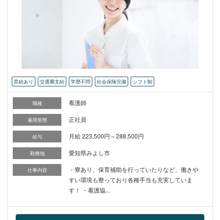
昇給あり
交通費支給
学歴不問
社会保険完備
シフト制
看護師
職種
正社員
雇用形態
月給 223,500円～288,500円
給与
愛知県みよし市
勤務地
・寮あり、保育補助を行っていたりなど、働きや
仕事内容
すい環境も整っており各種手当も充実していま
す！ ・看護協...