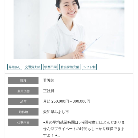
昇給あり
交通費支給
学歴不問
社会保険完備
シフト制
看護師
職種
正社員
雇用形態
月給 250,000円～300,000円
給与
愛知県みよし市
勤務地
●月の平均残業時間は5時間程度とほとんどありま
仕事内容
せん◎プライベートの時間もしっかり確保できま
すよ！ ●...