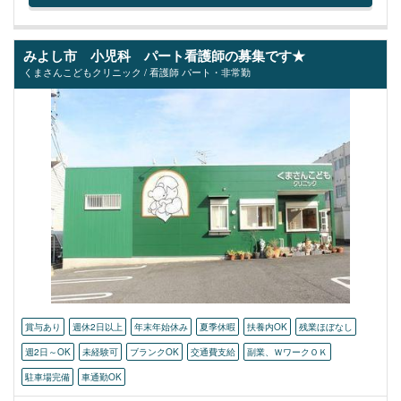
みよし市 小児科 パート看護師の募集です★
くまさんこどもクリニック / 看護師 パート・非常勤
賞与あり
週休2日以上
年末年始休み
夏季休暇
扶養内OK
残業ほぼなし
週2日～OK
未経験可
ブランクOK
交通費支給
副業、ＷワークＯＫ
駐車場完備
車通勤OK