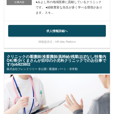
●みよし市の地域医療に貢献しているクリニック
仕事内容
です。 ●経験豊富な先生が多く学べる環境があり
ます。スキ...
求人情報詳細へ
情報提供元：HR Ads Platform
クリニックの看護師/准看護師/高時給/残業ほぼなし/扶養内
OK/希少/くまさんが目印の小児科クリニックでのお仕事で
す//job823802
株式会社フレンドツリー 非公開 / 看護師 パート・非常勤