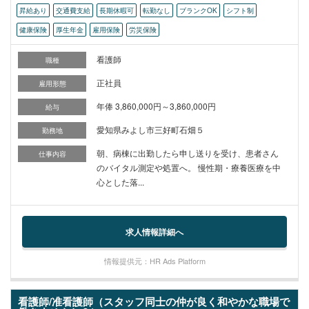
昇給あり
交通費支給
長期休暇可
転勤なし
ブランクOK
シフト制
健康保険
厚生年金
雇用保険
労災保険
看護師
職種
正社員
雇用形態
年俸 3,860,000円～3,860,000円
給与
愛知県みよし市三好町石畑５
勤務地
朝、病棟に出勤したら申し送りを受け、患者さん
仕事内容
のバイタル測定や処置へ。 慢性期・療養医療を中
心とした落...
求人情報詳細へ
情報提供元：HR Ads Platform
看護師/准看護師（スタッフ同士の仲が良く和やかな職場で