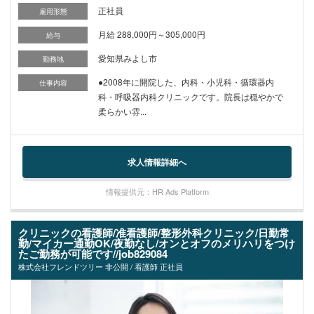
正社員
雇用形態
月給 288,000円～305,000円
給与
愛知県みよし市
勤務地
●2008年に開院した、内科・小児科・循環器内
仕事内容
科・呼吸器内科クリニックです。院長は穏やかで
柔らかい雰...
求人情報詳細へ
情報提供元：HR Ads Platform
クリニックの看護師/准看護師/整形外科クリニック/日勤常
勤/マイカー通勤OK/夜勤なし/オンとオフのメリハリをつけ
たご勤務が可能です//job829084
株式会社フレンドツリー 非公開 / 看護師 正社員