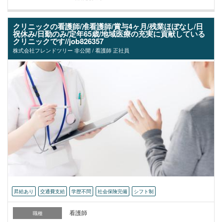
クリニックの看護師/准看護師/賞与4ヶ月/残業ほぼなし/日
祝休み/日勤のみ/定年65歳/地域医療の充実に貢献している
クリニックです//job826357
株式会社フレンドツリー 非公開 / 看護師 正社員
昇給あり
交通費支給
学歴不問
社会保険完備
シフト制
看護師
職種