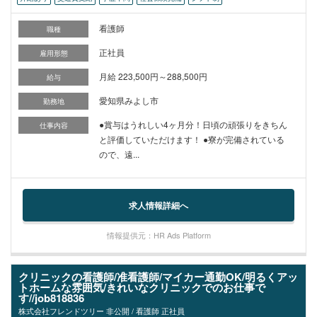
看護師
職種
正社員
雇用形態
月給 223,500円～288,500円
給与
愛知県みよし市
勤務地
●賞与はうれしい4ヶ月分！日頃の頑張りをきちん
仕事内容
と評価していただけます！ ●寮が完備されている
ので、遠...
求人情報詳細へ
情報提供元：HR Ads Platform
クリニックの看護師/准看護師/マイカー通勤OK/明るくアッ
トホームな雰囲気/きれいなクリニックでのお仕事で
す//job818836
株式会社フレンドツリー 非公開 / 看護師 正社員