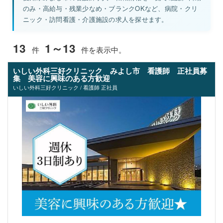
のみ・高給与・残業少なめ・ブランクOKなど、病院・クリ
ニック・訪問看護・介護施設の求人を探せます。
13
1～13
件
件を表示中。
いしい外科三好クリニック みよし市 看護師 正社員募
集 美容に興味のある方歓迎
いしい外科三好クリニック / 看護師 正社員