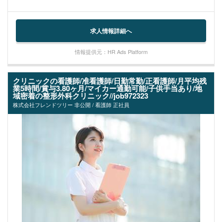
求人情報詳細へ
情報提供元：HR Ads Platform
クリニックの看護師/准看護師/日勤常勤/正看護師/月平均残
業5時間/賞与3.80ヶ月/マイカー通勤可能/子供手当あり/地
域密着の整形外科クリニック//job972323
株式会社フレンドツリー 非公開 / 看護師 正社員