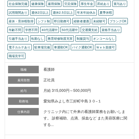
社会保険完備
健康保険
雇用保険
労災保険
厚生年金
昇給あり
賞与あり
試用期間あり
週休2日以上
週休2.5日以上
年末年始休み
夏季休暇
産休・育休暇取得
シフト制
即日勤務可
経験者優遇
未経験可
ブランクOK
年齢不問
学歴不問
40代活躍中
50代活躍中
交通費支給
資格手当あり
引越手当あり
転勤なし
教育研修制度充実
制服貸与
オンコールなし
電子カルテあり
駐車場完備
車通勤OK
バイク通勤OK
Ｗｅｂ面接可
職場見学可
看護師
職種
正社員
雇用形態
月給 315,000円～500,000円
給与
愛知県みよし市三好町中島３０−１
勤務地
クリニック内にて外来の看護師業務をお願いしま
仕事内容
す。 診察補助、点滴、採血など また美容医療に関
する...