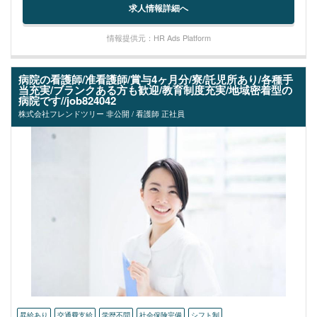
求人情報詳細へ
情報提供元：HR Ads Platform
病院の看護師/准看護師/賞与4ヶ月分/寮/託児所あり/各種手
当充実/ブランクある方も歓迎/教育制度充実/地域密着型の
病院です//job824042
株式会社フレンドツリー 非公開 / 看護師 正社員
昇給あり
交通費支給
学歴不問
社会保険完備
シフト制