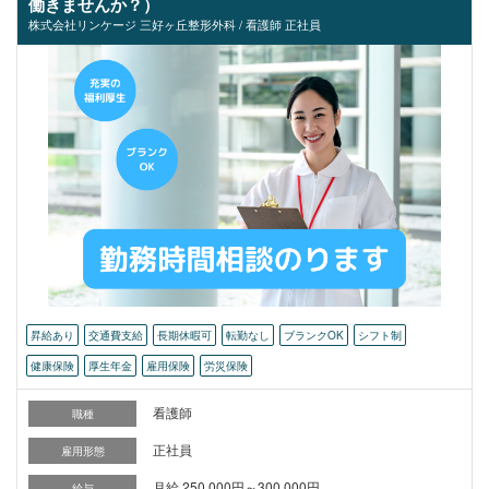
働きませんか？）
株式会社リンケージ 三好ヶ丘整形外科 / 看護師 正社員
昇給あり
交通費支給
長期休暇可
転勤なし
ブランクOK
シフト制
健康保険
厚生年金
雇用保険
労災保険
看護師
職種
正社員
雇用形態
月給 250,000円～300,000円
給与