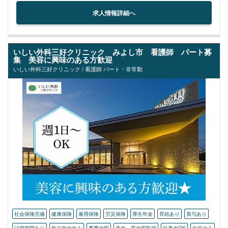
求人情報詳細へ
いしい外科三好クリニック みよし市 看護師 パート募
集 美容に興味のある方歓迎
いしい外科三好クリニック / 看護師 パート・非常勤
社会保険完備
健康保険
雇用保険
労災保険
厚生年金
昇給あり
賞与あり