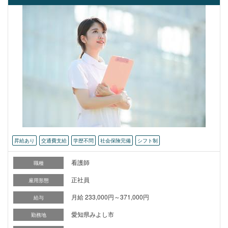
昇給あり
交通費支給
学歴不問
社会保険完備
シフト制
看護師
職種
正社員
雇用形態
月給 233,000円～371,000円
給与
愛知県みよし市
勤務地