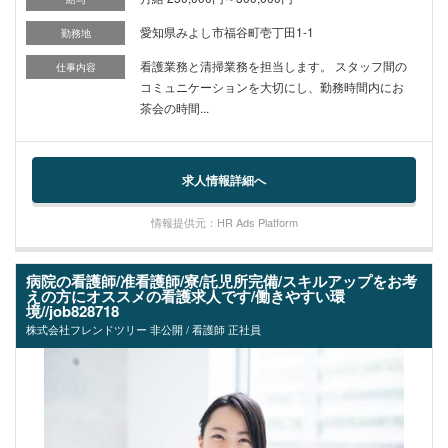
愛知県みよし市福谷町壱丁田1-1
勤務地
看護業務と清掃業務を担当します。 スタッフ間の
仕事内容
コミュニケーションを大切にし、勤務時間内にお
茶会の時間...
求人情報詳細へ
情報提供元：HR Ads Platform
病院の看護師/准看護師/寮/託児所完備/スキルアップをお考
えの方にオススメの看護求人です/働きやすい環
境//job828718
株式会社フレンドツリー 非公開 / 看護師 正社員