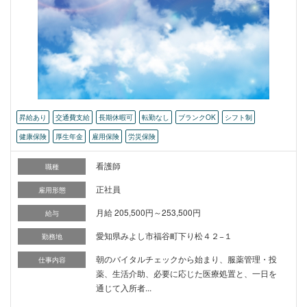
昇給あり
交通費支給
長期休暇可
転勤なし
ブランクOK
シフト制
健康保険
厚生年金
雇用保険
労災保険
看護師
職種
正社員
雇用形態
月給 205,500円～253,500円
給与
愛知県みよし市福谷町下り松４２−１
勤務地
朝のバイタルチェックから始まり、服薬管理・投
仕事内容
薬、生活介助、必要に応じた医療処置と、一日を
通じて入所者...