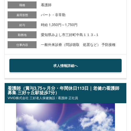
看護師
職種
パート・非常勤
雇用形態
時給 1,350円～1,750円
給与
愛知県みよし市三好町中島１１３−１
勤務地
一般外来診療（問診聴取 処置など） 予防接種
仕事内容
求人情報詳細へ
看護師（賞与3.75ヶ月分・年間休日113日｜老健の看護師
募集 三好ヶ丘駅徒歩7分）
VIVID株式会社 三好老人保健施設 / 看護師 正社員