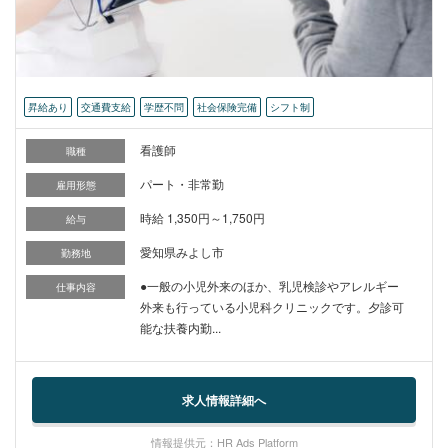
昇給あり
交通費支給
学歴不問
社会保険完備
シフト制
看護師
職種
パート・非常勤
雇用形態
時給 1,350円～1,750円
給与
愛知県みよし市
勤務地
●一般の小児外来のほか、乳児検診やアレルギー
仕事内容
外来も行っている小児科クリニックです。夕診可
能な扶養内勤...
求人情報詳細へ
情報提供元：HR Ads Platform