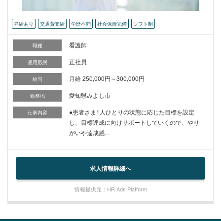
昇給あり
交通費支給
学歴不問
社会保険完備
シフト制
看護師
職種
正社員
雇用形態
月給 250,000円～300,000円
給与
愛知県みよし市
勤務地
●患者さま1人ひとりの状態に応じた目標を設定
仕事内容
し、目標達成に向けサポートしていくので、やり
がいや達成感...
求人情報詳細へ
情報提供元：HR Ads Platform