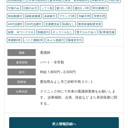
試用期間あり
年末年始休み
夏季休暇
産休・育休暇取得
扶養内OK
午前のみ
午後のみ
日勤のみ可
シフト制
週1日～OK
週2日～OK
即日勤務可
時短勤務可
経験者優遇
未経験可
ブランクOK
年齢不問
学歴不問
40代活躍中
50代活躍中
交通費支給
転勤なし
教育研修制度充実
副業、ＷワークＯＫ
制服貸与
オンコールなし
電子カルテあり
駐車場完備
車通勤OK
バイク通勤OK
Ｗｅｂ面接可
職場見学可
看護師
職種
パート・非常勤
雇用形態
時給 1,800円～2,000円
給与
愛知県みよし市三好町中島３０−１
勤務地
クリニック内にて外来の看護師業務をお願いしま
仕事内容
す。 診察補助、点滴、採血など また美容医療に関
する...
求人情報詳細へ