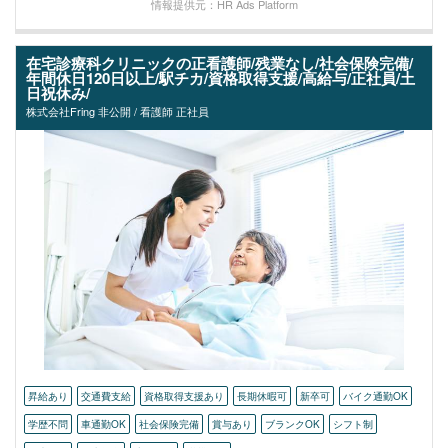
情報提供元：HR Ads Platform
在宅診療科クリニックの正看護師/残業なし/社会保険完備/
年間休日120日以上/駅チカ/資格取得支援/高給与/正社員/土
日祝休み/
株式会社Fring 非公開 / 看護師 正社員
昇給あり
交通費支給
資格取得支援あり
長期休暇可
新卒可
バイク通勤OK
学歴不問
車通勤OK
社会保険完備
賞与あり
ブランクOK
シフト制