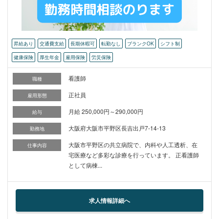
昇給あり
交通費支給
長期休暇可
転勤なし
ブランクOK
シフト制
健康保険
厚生年金
雇用保険
労災保険
看護師
職種
正社員
雇用形態
月給 250,000円～290,000円
給与
大阪府大阪市平野区長吉出戸7-14-13
勤務地
大阪市平野区の共立病院で、内科や人工透析、在
仕事内容
宅医療など多彩な診療を行っています。 正看護師
として病棟...
求人情報詳細へ