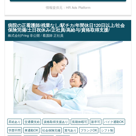
情報提供元：HR Ads Platform
病院の正看護師/残業なし/駅チカ/年間休日120日以上/社会
保険完備/土日祝休み/正社員/高給与/資格取得支援/
株式会社Fring 非公開 / 看護師 正社員
昇給あり
交通費支給
資格取得支援あり
長期休暇可
新卒可
バイク通勤OK
学歴不問
車通勤OK
社会保険完備
賞与あり
ブランクOK
シフト制