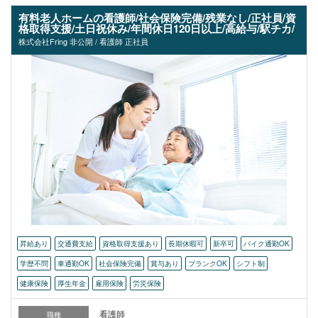
有料老人ホームの看護師/社会保険完備/残業なし/正社員/資
格取得支援/土日祝休み/年間休日120日以上/高給与/駅チカ/
株式会社Fring 非公開 / 看護師 正社員
昇給あり
交通費支給
資格取得支援あり
長期休暇可
新卒可
バイク通勤OK
学歴不問
車通勤OK
社会保険完備
賞与あり
ブランクOK
シフト制
健康保険
厚生年金
雇用保険
労災保険
看護師
職種