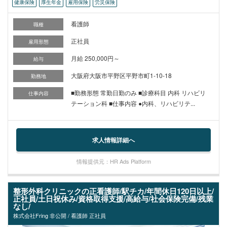
健康保険
厚生年金
雇用保険
労災保険
看護師
職種
正社員
雇用形態
月給 250,000円～
給与
大阪府大阪市平野区平野市町1-10-18
勤務地
■勤務形態 常勤日勤のみ ■診療科目 内科 リハビリ
仕事内容
テーション科 ■仕事内容 ●内科、リハビリテ...
求人情報詳細へ
情報提供元：HR Ads Platform
整形外科クリニックの正看護師/駅チカ/年間休日120日以上/
正社員/土日祝休み/資格取得支援/高給与/社会保険完備/残業
なし/
株式会社Fring 非公開 / 看護師 正社員