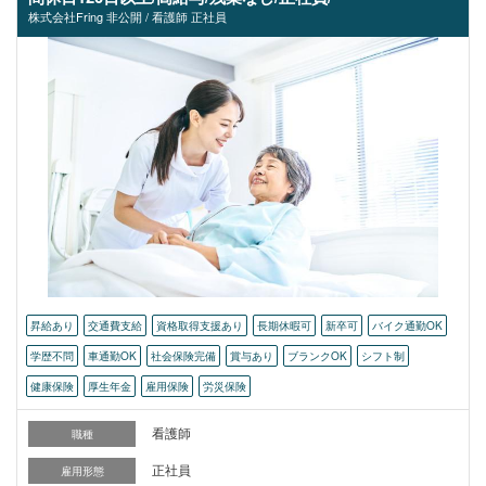
株式会社Fring 非公開 / 看護師 正社員
昇給あり
交通費支給
資格取得支援あり
長期休暇可
新卒可
バイク通勤OK
学歴不問
車通勤OK
社会保険完備
賞与あり
ブランクOK
シフト制
健康保険
厚生年金
雇用保険
労災保険
看護師
職種
正社員
雇用形態