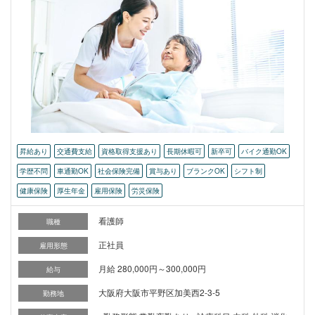
昇給あり
交通費支給
資格取得支援あり
長期休暇可
新卒可
バイク通勤OK
学歴不問
車通勤OK
社会保険完備
賞与あり
ブランクOK
シフト制
健康保険
厚生年金
雇用保険
労災保険
看護師
職種
正社員
雇用形態
月給 280,000円～300,000円
給与
大阪府大阪市平野区加美西2-3-5
勤務地