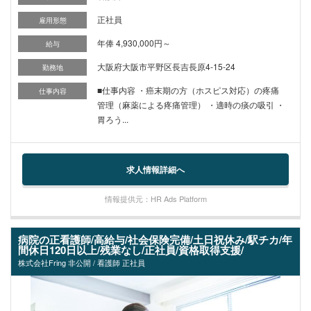
正社員
雇用形態
年俸 4,930,000円～
給与
大阪府大阪市平野区長吉長原4-15-24
勤務地
■仕事内容 ・癌末期の方（ホスピス対応）の疼痛
仕事内容
管理（麻薬による疼痛管理） ・適時の痰の吸引 ・
胃ろう...
求人情報詳細へ
情報提供元：HR Ads Platform
病院の正看護師/高給与/社会保険完備/土日祝休み/駅チカ/年
間休日120日以上/残業なし/正社員/資格取得支援/
株式会社Fring 非公開 / 看護師 正社員