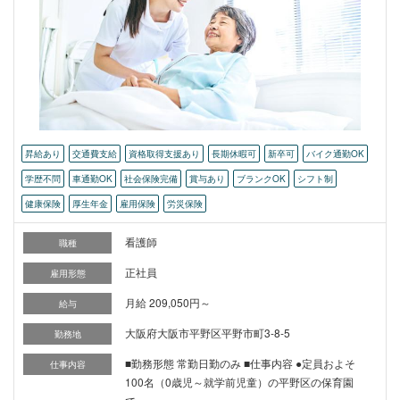
昇給あり
交通費支給
資格取得支援あり
長期休暇可
新卒可
バイク通勤OK
学歴不問
車通勤OK
社会保険完備
賞与あり
ブランクOK
シフト制
健康保険
厚生年金
雇用保険
労災保険
看護師
職種
正社員
雇用形態
月給 209,050円～
給与
大阪府大阪市平野区平野市町3-8-5
勤務地
■勤務形態 常勤日勤のみ ■仕事内容 ●定員およそ
仕事内容
100名（0歳児～就学前児童）の平野区の保育園