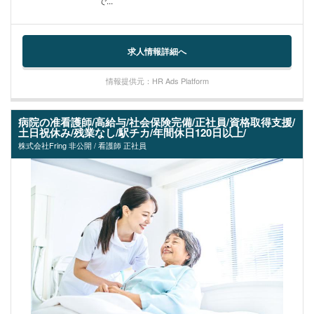
で...
求人情報詳細へ
情報提供元：HR Ads Platform
病院の准看護師/高給与/社会保険完備/正社員/資格取得支援/
土日祝休み/残業なし/駅チカ/年間休日120日以上/
株式会社Fring 非公開 / 看護師 正社員