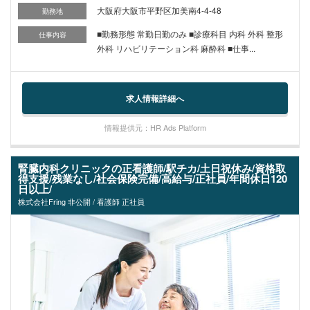
大阪府大阪市平野区加美南4-4-48
勤務地
■勤務形態 常勤日勤のみ ■診療科目 内科 外科 整形
仕事内容
外科 リハビリテーション科 麻酔科 ■仕事...
求人情報詳細へ
情報提供元：HR Ads Platform
腎臓内科クリニックの正看護師/駅チカ/土日祝休み/資格取
得支援/残業なし/社会保険完備/高給与/正社員/年間休日120
日以上/
株式会社Fring 非公開 / 看護師 正社員