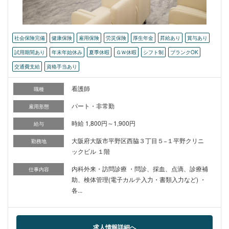
社会保険完備
健康保険
雇用保険
労災保険
厚生年金
昇給あり
賞与あり
試用期間あり
年末年始休み
夏季休暇
ＧＷ休暇
シフト制
ブランクOK
交通費支給
資格手当あり
看護師
職種
パート・非常勤
雇用形態
時給 1,800円～1,900円
給与
大阪府大阪市平野区西脇３丁目５−１平野クリニ
勤務地
ックビル １階
内科外来・訪問診療 ・問診、採血、点滴、診療補
仕事内容
助、検体管理(電子カルテ入力・書類入力など) ・
各...
求人情報詳細へ