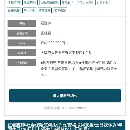
学歴不問
車通勤OK
社会保険完備
賞与あり
ブランクOK
シフト制
健康保険
厚生年金
雇用保険
労災保険
看護師
職種
正社員
雇用形態
月給 200,000円～
給与
大阪府大阪市平野区平野西1-2-8
勤務地
■勤務形態 常勤日勤のみ ■仕事内容 ●定員12名の
仕事内容
企業主導型保育園にて、看護業務（園児の健康チ
ェ...
求人情報詳細へ
情報提供元：HR Ads Platform
正看護師/社会保険完備/駅チカ/資格取得支援/土日祝休み/年
間休日120日以上/高給与/残業なし/正社員/