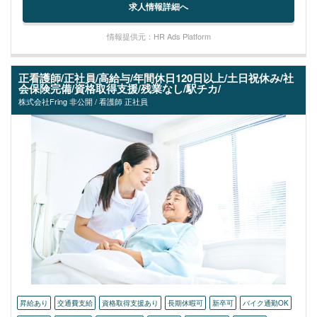
求人情報詳細へ
情報提供元：HR Ads Platform
正看護師/正社員/高給与/年間休日120日以上/土日祝休み/社
会保険完備/資格取得支援/残業なし/駅チカ/
株式会社Fring 非公開 / 看護師 正社員
昇給あり
交通費支給
資格取得支援あり
長期休暇可
新卒可
バイク通勤OK