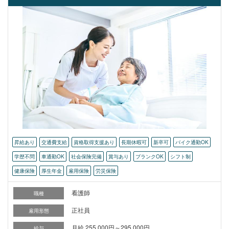
昇給あり
交通費支給
資格取得支援あり
長期休暇可
新卒可
バイク通勤OK
学歴不問
車通勤OK
社会保険完備
賞与あり
ブランクOK
シフト制
健康保険
厚生年金
雇用保険
労災保険
看護師
職種
正社員
雇用形態
月給 255,000円～295,000円
給与