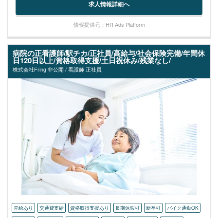
求人情報詳細へ
情報提供元：HR Ads Platform
病院の正看護師/駅チカ/正社員/高給与/社会保険完備/年間休
日120日以上/資格取得支援/土日祝休み/残業なし/
株式会社Fring 非公開 / 看護師 正社員
昇給あり
交通費支給
資格取得支援あり
長期休暇可
新卒可
バイク通勤OK