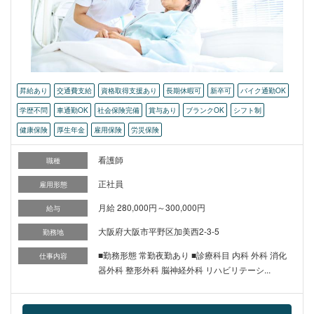
昇給あり
交通費支給
資格取得支援あり
長期休暇可
新卒可
バイク通勤OK
学歴不問
車通勤OK
社会保険完備
賞与あり
ブランクOK
シフト制
健康保険
厚生年金
雇用保険
労災保険
看護師
職種
正社員
雇用形態
月給 280,000円～300,000円
給与
大阪府大阪市平野区加美西2-3-5
勤務地
■勤務形態 常勤夜勤あり ■診療科目 内科 外科 消化
仕事内容
器外科 整形外科 脳神経外科 リハビリテーシ...