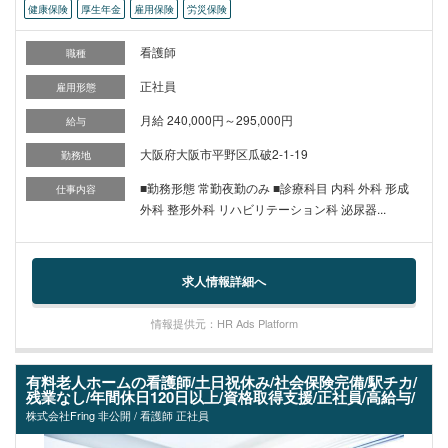
健康保険
厚生年金
雇用保険
労災保険
看護師
職種
正社員
雇用形態
月給 240,000円～295,000円
給与
大阪府大阪市平野区瓜破2-1-19
勤務地
■勤務形態 常勤夜勤のみ ■診療科目 内科 外科 形成
仕事内容
外科 整形外科 リハビリテーション科 泌尿器...
求人情報詳細へ
情報提供元：HR Ads Platform
有料老人ホームの看護師/土日祝休み/社会保険完備/駅チカ/
残業なし/年間休日120日以上/資格取得支援/正社員/高給与/
株式会社Fring 非公開 / 看護師 正社員