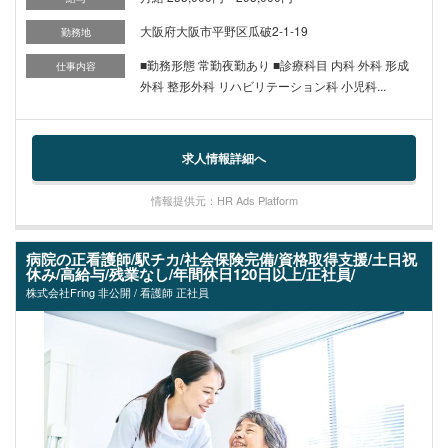
大阪府大阪市平野区瓜破2-1-19
勤務地
■勤務形態 常勤夜勤あり ■診療科目 内科 外科 形成
仕事内容
外科 整形外科 リハビリテーション科 小児科...
求人情報詳細へ
情報提供元：HR Ads Platform
病院の正看護師/駅チカ/社会保険完備/資格取得支援/土日祝
休み/高給与/残業なし/年間休日120日以上/正社員/
株式会社Fring 非公開 / 看護師 正社員