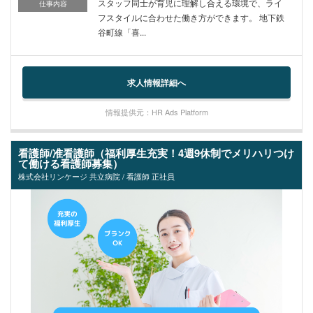
スタッフ同士が育児に理解し合える環境で、ライ
仕事内容
フスタイルに合わせた働き方ができます。 地下鉄
谷町線「喜...
求人情報詳細へ
情報提供元：HR Ads Platform
看護師/准看護師（福利厚生充実！4週9休制でメリハリつけ
て働ける看護師募集）
株式会社リンケージ 共立病院 / 看護師 正社員