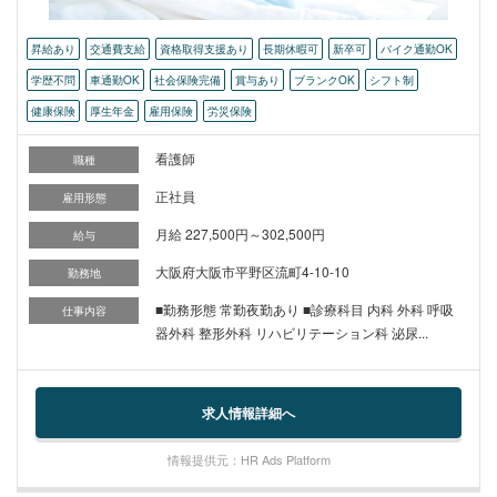
昇給あり
交通費支給
資格取得支援あり
長期休暇可
新卒可
バイク通勤OK
学歴不問
車通勤OK
社会保険完備
賞与あり
ブランクOK
シフト制
健康保険
厚生年金
雇用保険
労災保険
看護師
職種
正社員
雇用形態
月給 227,500円～302,500円
給与
大阪府大阪市平野区流町4-10-10
勤務地
■勤務形態 常勤夜勤あり ■診療科目 内科 外科 呼吸
仕事内容
器外科 整形外科 リハビリテーション科 泌尿...
求人情報詳細へ
情報提供元：HR Ads Platform