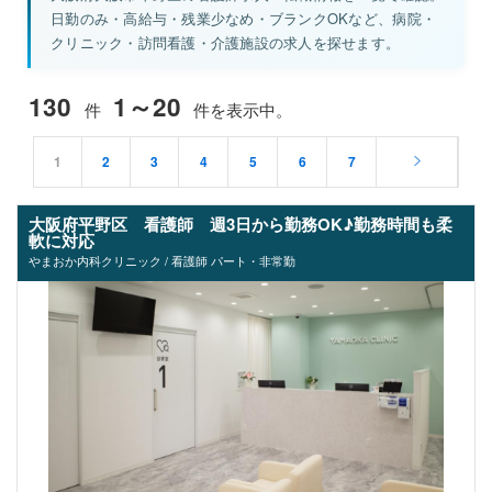
日勤のみ・高給与・残業少なめ・ブランクOKなど、病院・
クリニック・訪問看護・介護施設の求人を探せます。
130
1～20
件
件を表示中。
1
2
3
4
5
6
7
大阪府平野区 看護師 週3日から勤務OK♪勤務時間も柔
軟に対応
やまおか内科クリニック / 看護師 パート・非常勤