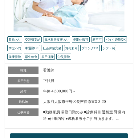
昇給あり
交通費支給
資格取得支援あり
長期休暇可
新卒可
バイク通勤OK
学歴不問
車通勤OK
社会保険完備
賞与あり
ブランクOK
シフト制
健康保険
厚生年金
雇用保険
労災保険
看護師
職種
正社員
雇用形態
年俸 4,600,000円～
給与
大阪府大阪市平野区長吉長原東3-2-20
勤務地
■勤務形態 常勤日勤のみ ■診療科目 透析室 腎臓内
仕事内容
科 ■仕事内容 ●透析看護をご担当頂きます。...