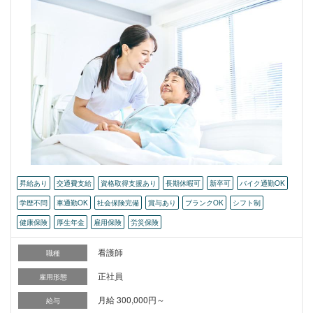
昇給あり
交通費支給
資格取得支援あり
長期休暇可
新卒可
バイク通勤OK
学歴不問
車通勤OK
社会保険完備
賞与あり
ブランクOK
シフト制
健康保険
厚生年金
雇用保険
労災保険
看護師
職種
正社員
雇用形態
月給 300,000円～
給与