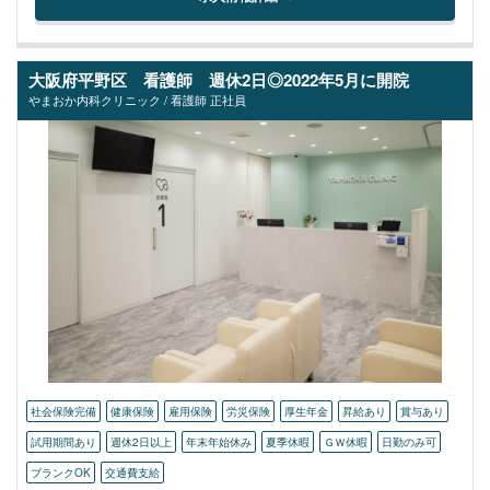
大阪府平野区 看護師 週休2日◎2022年5月に開院
やまおか内科クリニック / 看護師 正社員
社会保険完備
健康保険
雇用保険
労災保険
厚生年金
昇給あり
賞与あり
試用期間あり
週休2日以上
年末年始休み
夏季休暇
ＧＷ休暇
日勤のみ可
ブランクOK
交通費支給