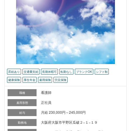
昇給あり
交通費支給
長期休暇可
転勤なし
ブランクOK
シフト制
健康保険
厚生年金
雇用保険
労災保険
看護師
職種
正社員
雇用形態
月給 230,000円～245,000円
給与
大阪府大阪市平野区瓜破２−１−１９
勤務地