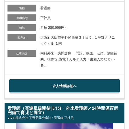
看護師
職種
正社員
雇用形態
月給 280,000円～
給与
大阪府大阪市平野区西脇３丁目５−１平野クリニ
勤務地
ックビル １階
内科外来・訪問診療 ・問診、採血、点滴、診療補
仕事内容
助、検体管理(電子カルテ入力・書類入力など) ・
各...
求人情報詳細へ
看護師（喜連瓜破駅徒歩1分・外来看護師／24時間保育所
完備で育児と両立）
VIVID株式会社 平野若葉会病院 / 看護師 正社員