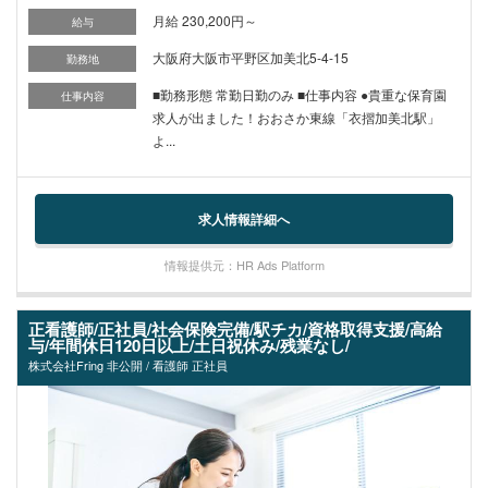
月給 230,200円～
給与
大阪府大阪市平野区加美北5-4-15
勤務地
■勤務形態 常勤日勤のみ ■仕事内容 ●貴重な保育園
仕事内容
求人が出ました！おおさか東線「衣摺加美北駅」
よ...
求人情報詳細へ
情報提供元：HR Ads Platform
正看護師/正社員/社会保険完備/駅チカ/資格取得支援/高給
与/年間休日120日以上/土日祝休み/残業なし/
株式会社Fring 非公開 / 看護師 正社員