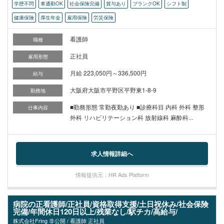
学歴不問
車通勤OK
社会保険完備
賞与あり
ブランクOK
シフト制
健康保険
厚生年金
雇用保険
労災保険
看護師
職種
正社員
雇用形態
月給 223,050円～336,500円
給与
大阪府大阪市平野区平野東1-8-9
勤務地
■勤務形態 常勤夜勤あり ■診療科目 内科 外科 整形
仕事内容
外科 リハビリテーション科 放射線科 麻酔科...
求人情報詳細へ
情報提供元：HR Ads Platform
病院の正看護師/正社員/資格取得支援/土日祝休み/社会保険
完備/年間休日120日以上/残業なし/駅チカ/高給与/
株式会社Fring 非公開 / 看護師 正社員