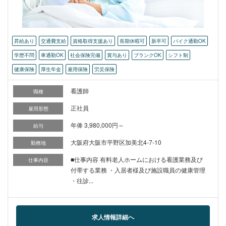
昇給あり
交通費支給
資格取得支援あり
長期休暇可
新卒可
バイク通勤OK
学歴不問
車通勤OK
社会保険完備
賞与あり
ブランクOK
シフト制
健康保険
厚生年金
雇用保険
労災保険
看護師
職種
正社員
雇用形態
年俸 3,980,000円～
給与
大阪府大阪市平野区加美北4-7-10
勤務地
■仕事内容 有料老人ホームにおける看護業務及び
仕事内容
付帯する業務 ・入居者様及び施設職員の健康管理
・往診...
求人情報詳細へ