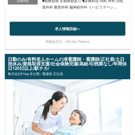
■勤務形態 常勤夜勤あり ■診療科目 内科 外科 消化
仕事内容
器外科 整形外科 脳神経外科 リハビリテーシ...
求人情報詳細へ
情報提供元：HR Ads Platform
日勤のみ/有料老人ホームの准看護師・看護師/正社員/土日
祝休み/資格取得支援/社会保険完備/高給与/残業なし/年間休
日120日以上/駅チカ/
株式会社Fring 非公開 / 看護師 正社員