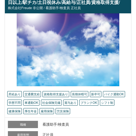
日以上/駅チカ/土日祝休み/高給与/正社員/資格取得支援/
株式会社Freude 非公開 / 看護助手/検査員 正社員
昇給あり
交通費支給
資格取得支援あり
長期休暇可
新卒可
バイク通勤OK
学歴不問
車通勤OK
社会保険完備
賞与あり
ブランクOK
シフト制
健康保険
厚生年金
雇用保険
労災保険
看護助手/検査員
職種
正社員
雇用形態