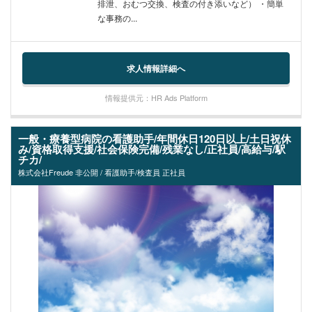
排泄、おむつ交換、検査の付き添いなど） ・簡単
な事務の...
求人情報詳細へ
情報提供元：HR Ads Platform
一般・療養型病院の看護助手/年間休日120日以上/土日祝休
み/資格取得支援/社会保険完備/残業なし/正社員/高給与/駅
チカ/
株式会社Freude 非公開 / 看護助手/検査員 正社員