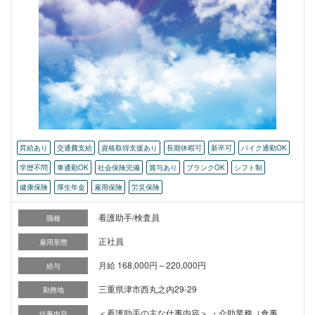
昇給あり
交通費支給
資格取得支援あり
長期休暇可
新卒可
バイク通勤OK
学歴不問
車通勤OK
社会保険完備
賞与あり
ブランクOK
シフト制
健康保険
厚生年金
雇用保険
労災保険
看護助手/検査員
職種
正社員
雇用形態
月給 168,000円～220,000円
給与
三重県津市西丸之内29-29
勤務地
＜看護助手の主な仕事内容＞ ・介助業務（食事、
仕事内容