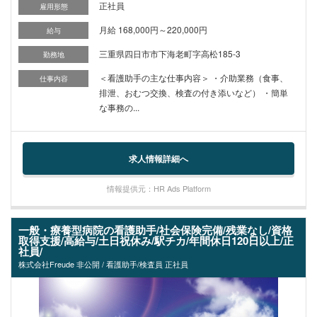
正社員
雇用形態
月給 168,000円～220,000円
給与
三重県四日市市下海老町字高松185-3
勤務地
＜看護助手の主な仕事内容＞ ・介助業務（食事、
仕事内容
排泄、おむつ交換、検査の付き添いなど） ・簡単
な事務の...
求人情報詳細へ
情報提供元：HR Ads Platform
一般・療養型病院の看護助手/社会保険完備/残業なし/資格
取得支援/高給与/土日祝休み/駅チカ/年間休日120日以上/正
社員/
株式会社Freude 非公開 / 看護助手/検査員 正社員