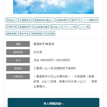
昇給あり
交通費支給
資格取得支援あり
長期休暇可
新卒可
バイク通勤OK
学歴不問
車通勤OK
社会保険完備
賞与あり
ブランクOK
シフト制
健康保険
厚生年金
雇用保険
労災保険
看護助手/検査員
職種
正社員
雇用形態
月給 168,000円～220,000円
給与
三重県いなべ市北勢町阿下喜680
勤務地
＜看護助手の主な仕事内容＞ ・介助業務（食事、
仕事内容
排泄、おむつ交換、検査の付き添いなど） ・簡単
な事務の...
求人情報詳細へ