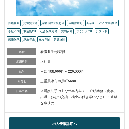
昇給あり
交通費支給
資格取得支援あり
長期休暇可
新卒可
バイク通勤OK
学歴不問
車通勤OK
社会保険完備
賞与あり
ブランクOK
シフト制
健康保険
厚生年金
雇用保険
労災保険
看護助手/検査員
職種
正社員
雇用形態
月給 168,000円～220,000円
給与
三重県津市榊原町5630
勤務地
＜看護助手の主な仕事内容＞ ・介助業務（食事、
仕事内容
排泄、おむつ交換、検査の付き添いなど） ・簡単
な事務の...
求人情報詳細へ