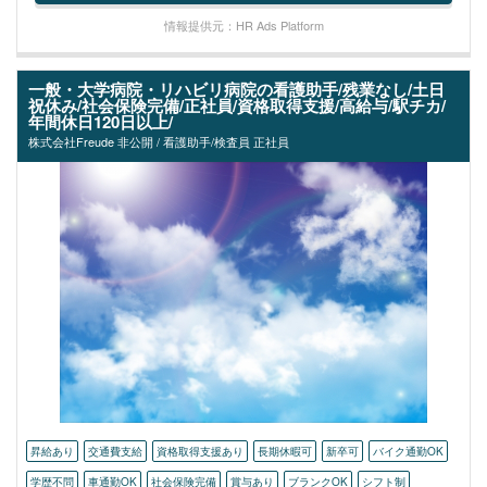
情報提供元：HR Ads Platform
一般・大学病院・リハビリ病院の看護助手/残業なし/土日
祝休み/社会保険完備/正社員/資格取得支援/高給与/駅チカ/
年間休日120日以上/
株式会社Freude 非公開 / 看護助手/検査員 正社員
昇給あり
交通費支給
資格取得支援あり
長期休暇可
新卒可
バイク通勤OK
学歴不問
車通勤OK
社会保険完備
賞与あり
ブランクOK
シフト制