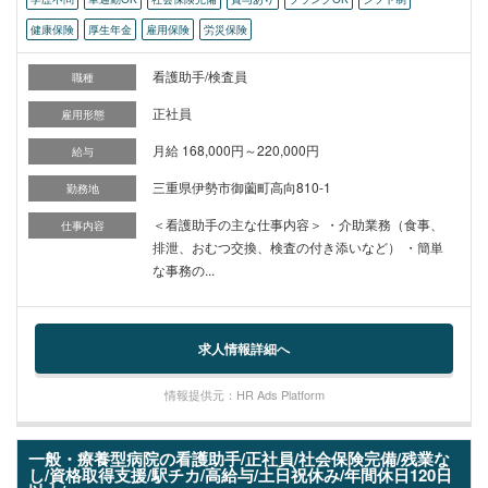
健康保険
厚生年金
雇用保険
労災保険
看護助手/検査員
職種
正社員
雇用形態
月給 168,000円～220,000円
給与
三重県伊勢市御薗町高向810-1
勤務地
＜看護助手の主な仕事内容＞ ・介助業務（食事、
仕事内容
排泄、おむつ交換、検査の付き添いなど） ・簡単
な事務の...
求人情報詳細へ
情報提供元：HR Ads Platform
一般・療養型病院の看護助手/正社員/社会保険完備/残業な
し/資格取得支援/駅チカ/高給与/土日祝休み/年間休日120日