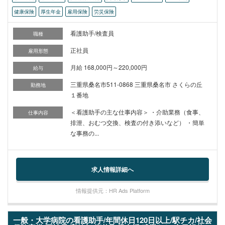
健康保険
厚生年金
雇用保険
労災保険
看護助手/検査員
職種
正社員
雇用形態
月給 168,000円～220,000円
給与
三重県桑名市511-0868 三重県桑名市 さくらの丘
勤務地
１番地
＜看護助手の主な仕事内容＞ ・介助業務（食事、
仕事内容
排泄、おむつ交換、検査の付き添いなど） ・簡単
な事務の...
求人情報詳細へ
情報提供元：HR Ads Platform
一般・大学病院の看護助手/年間休日120日以上/駅チカ/社会