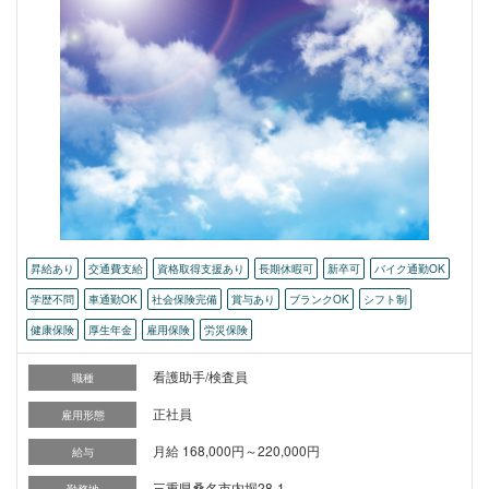
昇給あり
交通費支給
資格取得支援あり
長期休暇可
新卒可
バイク通勤OK
学歴不問
車通勤OK
社会保険完備
賞与あり
ブランクOK
シフト制
健康保険
厚生年金
雇用保険
労災保険
看護助手/検査員
職種
正社員
雇用形態
月給 168,000円～220,000円
給与
三重県桑名市内堀28-1