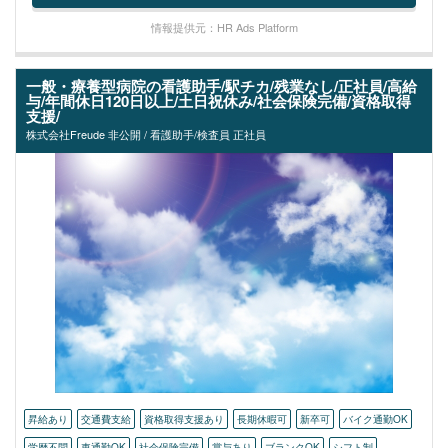
情報提供元：HR Ads Platform
一般・療養型病院の看護助手/駅チカ/残業なし/正社員/高給
与/年間休日120日以上/土日祝休み/社会保険完備/資格取得
支援/
株式会社Freude 非公開 / 看護助手/検査員 正社員
昇給あり
交通費支給
資格取得支援あり
長期休暇可
新卒可
バイク通勤OK
学歴不問
車通勤OK
社会保険完備
賞与あり
ブランクOK
シフト制