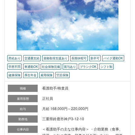
昇給あり
交通費支給
資格取得支援あり
長期休暇可
新卒可
バイク通勤OK
学歴不問
車通勤OK
社会保険完備
賞与あり
ブランクOK
シフト制
健康保険
厚生年金
雇用保険
労災保険
看護助手/検査員
職種
正社員
雇用形態
月給 168,000円～220,000円
給与
三重県鈴鹿市神戸3-12-10
勤務地
＜看護助手の主な仕事内容＞ ・介助業務（食事、
仕事内容