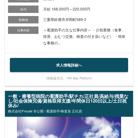
月給 168,000円～220,000円
給与
三重県鈴鹿市岸岡町589-2
勤務地
＜看護助手の主な仕事内容＞ ・介助業務（食事、
仕事内容
排泄、おむつ交換、検査の付き添いなど） ・簡単
な事務の...
求人情報詳細へ
情報提供元：HR Ads Platform
一般・療養型病院の看護助手/駅チカ/正社員/高給与/残業な
し/社会保険完備/資格取得支援/年間休日120日以上/土日祝
休み/
株式会社Freude 非公開 / 看護助手/検査員 正社員