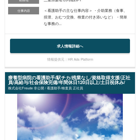
勤務地
＜看護助手の主な仕事内容＞ ・介助業務（食事、
仕事内容
排泄、おむつ交換、検査の付き添いなど） ・簡単
な事務の...
求人情報詳細へ
情報提供元：HR Ads Platform
療養型病院の看護助手/駅チカ/残業なし/資格取得支援/正社
員/高給与/社会保険完備/年間休日120日以上/土日祝休み/
株式会社Freude 非公開 / 看護助手/検査員 正社員