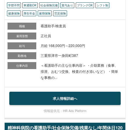
学歴不問
車通勤OK
社会保険完備
賞与あり
ブランクOK
シフト制
健康保険
厚生年金
雇用保険
労災保険
看護助手/検査員
職種
正社員
雇用形態
月給 168,000円～220,000円
給与
三重県津市一身田町387
勤務地
＜看護助手の主な仕事内容＞ ・介助業務（食事、
仕事内容
排泄、おむつ交換、検査の付き添いなど） ・簡単
な事務の...
求人情報詳細へ
情報提供元：HR Ads Platform
精神科病院の看護助手/社会保険完備/残業なし/年間休日120