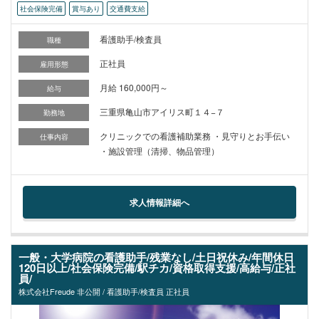
社会保険完備
賞与あり
交通費支給
看護助手/検査員
職種
正社員
雇用形態
月給 160,000円～
給与
三重県亀山市アイリス町１４−７
勤務地
クリニックでの看護補助業務 ・見守りとお手伝い
仕事内容
・施設管理（清掃、物品管理）
求人情報詳細へ
一般・大学病院の看護助手/残業なし/土日祝休み/年間休日
120日以上/社会保険完備/駅チカ/資格取得支援/高給与/正社
員/
株式会社Freude 非公開 / 看護助手/検査員 正社員