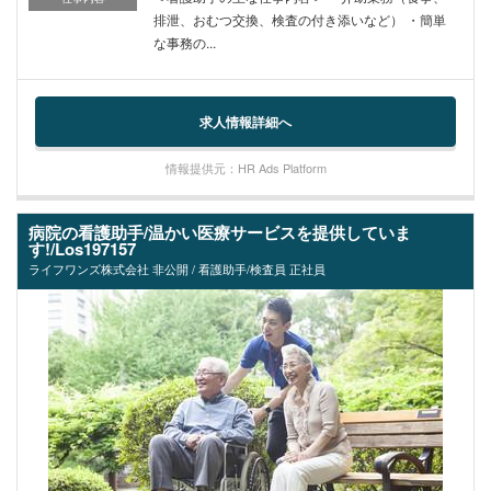
排泄、おむつ交換、検査の付き添いなど） ・簡単
な事務の...
求人情報詳細へ
情報提供元：HR Ads Platform
病院の看護助手/温かい医療サービスを提供していま
す!/Los197157
ライフワンズ株式会社 非公開 / 看護助手/検査員 正社員