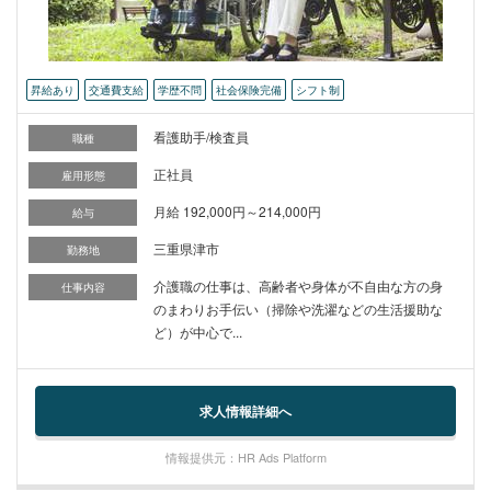
昇給あり
交通費支給
学歴不問
社会保険完備
シフト制
看護助手/検査員
職種
正社員
雇用形態
月給 192,000円～214,000円
給与
三重県津市
勤務地
介護職の仕事は、高齢者や身体が不自由な方の身
仕事内容
のまわりお手伝い（掃除や洗濯などの生活援助な
ど）が中心で...
求人情報詳細へ
情報提供元：HR Ads Platform