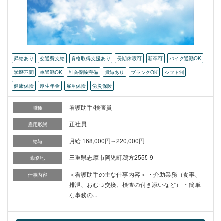
昇給あり
交通費支給
資格取得支援あり
長期休暇可
新卒可
バイク通勤OK
学歴不問
車通勤OK
社会保険完備
賞与あり
ブランクOK
シフト制
健康保険
厚生年金
雇用保険
労災保険
看護助手/検査員
職種
正社員
雇用形態
月給 168,000円～220,000円
給与
三重県志摩市阿児町鵜方2555-9
勤務地
＜看護助手の主な仕事内容＞ ・介助業務（食事、
仕事内容
排泄、おむつ交換、検査の付き添いなど） ・簡単
な事務の...