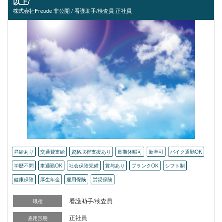
以上/
株式会社Freude 非公開 / 看護助手/検査員 正社員
昇給あり
交通費支給
資格取得支援あり
長期休暇可
新卒可
バイク通勤OK
学歴不問
車通勤OK
社会保険完備
賞与あり
ブランクOK
シフト制
健康保険
厚生年金
雇用保険
労災保険
看護助手/検査員
職種
正社員
雇用形態