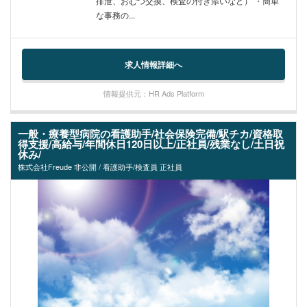
排泄、おむつ交換、検査の付き添いなど） ・簡単
な事務の...
求人情報詳細へ
情報提供元：HR Ads Platform
一般・療養型病院の看護助手/社会保険完備/駅チカ/資格取
得支援/高給与/年間休日120日以上/正社員/残業なし/土日祝
休み/
株式会社Freude 非公開 / 看護助手/検査員 正社員