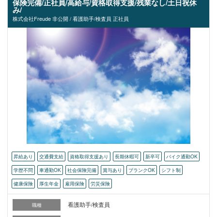
保険完備/正社員/高給与/資格取得支援/残業なし/土日祝休
み/
株式会社Freude 非公開 / 看護助手/検査員 正社員
昇給あり
交通費支給
資格取得支援あり
長期休暇可
新卒可
バイク通勤OK
学歴不問
車通勤OK
社会保険完備
賞与あり
ブランクOK
シフト制
健康保険
厚生年金
雇用保険
労災保険
看護助手/検査員
職種