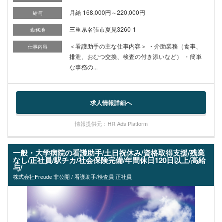
月給 168,000円～220,000円
給与
三重県名張市夏見3260-1
勤務地
＜看護助手の主な仕事内容＞ ・介助業務（食事、
仕事内容
排泄、おむつ交換、検査の付き添いなど） ・簡単
な事務の...
求人情報詳細へ
情報提供元：HR Ads Platform
一般・大学病院の看護助手/土日祝休み/資格取得支援/残業
なし/正社員/駅チカ/社会保険完備/年間休日120日以上/高給
与/
株式会社Freude 非公開 / 看護助手/検査員 正社員