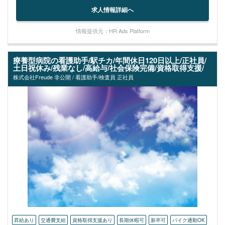
求人情報詳細へ
情報提供元：HR Ads Platform
療養型病院の看護助手/駅チカ/年間休日120日以上/正社員/
土日祝休み/残業なし/高給与/社会保険完備/資格取得支援/
株式会社Freude 非公開 / 看護助手/検査員 正社員
昇給あり
交通費支給
資格取得支援あり
長期休暇可
新卒可
バイク通勤OK