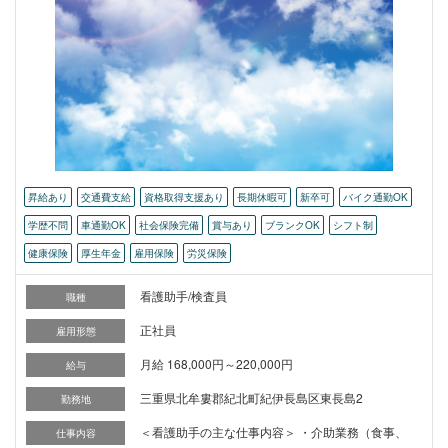
昇給あり
交通費支給
資格取得支援あり
長期休暇可
新卒可
バイク通勤OK
学歴不問
車通勤OK
社会保険完備
賞与あり
ブランクOK
シフト制
健康保険
厚生年金
雇用保険
労災保険
看護助手/検査員
職種
正社員
雇用形態
月給 168,000円～220,000円
給与
三重県北牟婁郡紀北町紀伊長島区東長島2
勤務地
＜看護助手の主な仕事内容＞ ・介助業務（食事、
仕事内容