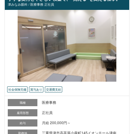
津みなみ眼科 / 医療事務 正社員
社会保険完備
賞与あり
交通費支給
医療事務
職種
正社員
雇用形態
月給 200,000円～
給与
三重県津市高茶屋小森町145イオンモール津南
勤務地