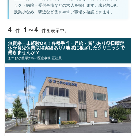
ック・病院・受付事務などの求人を探せます。未経験OK、
残業少なめ、駅近など働きやすい職場を確認できます。
4
1～4
件
件を表示中。
無資格・未経験OK！各種手当・昇給・賞与あり◎日曜定
休☆育児休業取得実績あり♪地域に根ざしたクリニックで
働きませんか？
まつおか整形外科 / 医療事務 正社員