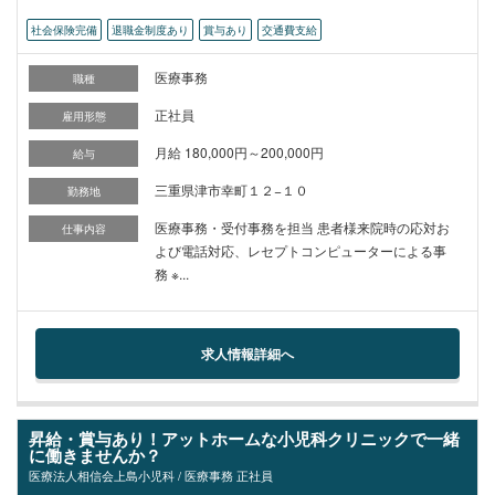
社会保険完備
退職金制度あり
賞与あり
交通費支給
医療事務
職種
正社員
雇用形態
月給 180,000円～200,000円
給与
三重県津市幸町１２−１０
勤務地
医療事務・受付事務を担当 患者様来院時の応対お
仕事内容
よび電話対応、レセプトコンピューターによる事
務 ※...
求人情報詳細へ
昇給・賞与あり！アットホームな小児科クリニックで一緒
に働きませんか？
医療法人相信会上島小児科 / 医療事務 正社員