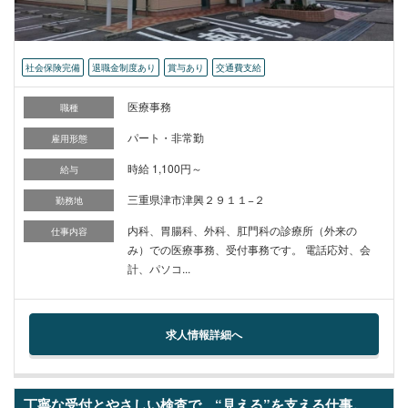
社会保険完備
退職金制度あり
賞与あり
交通費支給
医療事務
職種
パート・非常勤
雇用形態
時給 1,100円～
給与
三重県津市津興２９１１−２
勤務地
内科、胃腸科、外科、肛門科の診療所（外来の
仕事内容
み）での医療事務、受付事務です。 電話応対、会
計、パソコ...
求人情報詳細へ
丁寧な受付とやさしい検査で、“見える”を支える仕事。