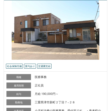
社会保険完備
賞与あり
交通費支給
医療事務
職種
正社員
雇用形態
月給 190,000円～
給与
三重県津市新町２丁目７−２８
勤務地
小児科診療の医療事務、受付等です。 ・患者様の
仕事内容