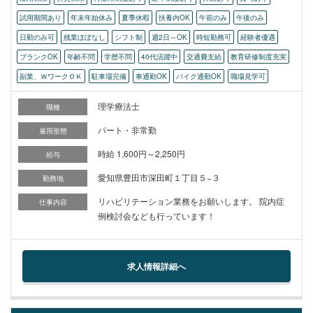
試用期間あり
年末年始休み
夏季休暇
扶養内OK
午前のみ
午後のみ
日勤のみ可
残業ほぼなし
シフト制
週2日～OK
時短勤務可
経験者優遇
ブランクOK
年齢不問
学歴不問
40代活躍中
交通費支給
教育研修制度充実
副業、ＷワークＯＫ
駐車場完備
車通勤OK
バイク通勤OK
職場見学可
理学療法士
職種
パート・非常勤
雇用形態
時給 1,600円～2,250円
給与
愛知県豊田市深田町１丁目５−３
勤務地
リハビリテーション業務をお願いします。 院内症
仕事内容
例検討会なども行っています！
求人情報詳細へ