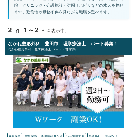
院・クリニック・介護施設・訪問リハビリなどの求人を探せ
ます。勤務地や勤務条件を見ながら職場を選べます。
2
1～2
件
件を表示中。
なかね整形外科 豊田市 理学療法士 パート募集！
なかね整形外科 / 理学療法士 パート・非常勤
雇用保険
労災保険
再雇用制度あり
定年制度あり
昇給あり
賞与あり