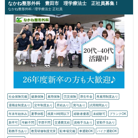
なかね整形外科 豊田市 理学療法士 正社員募集！
なかね整形外科 / 理学療法士 正社員
社会保険完備
健康保険
雇用保険
労災保険
厚生年金
再雇用制度あり
退職金制度あり
定年制度あり
昇給あり
賞与あり
試用期間あり
年末年始休み
夏季休暇
残業10時間以下
経験者優遇
未経験可
ブランクOK
新卒可
年齢不問
学歴不問
交通費支給
資格手当あり
皆勤手当あり
勤務手当あり
教育研修制度充実
駐車場完備
車通勤OK
バイク通勤OK