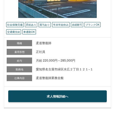
社会保険完備
昇給あり
賞与あり
年末年始休み
未経験可
ブランクOK
交通費支給
車通勤OK
柔道整復師
職種
正社員
雇用形態
月給 220,000円～285,000円
給与
愛知県名古屋市緑区水広２丁目１２１−１
勤務地
柔道整復師業務全般
仕事内容
求人情報詳細へ