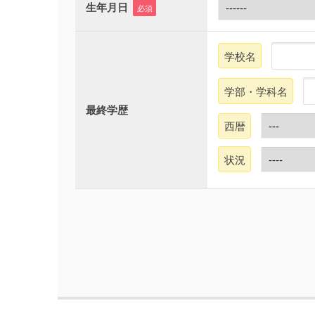
生年月日
必須
学校名
学部・学科名
最終学歴
西暦
状況