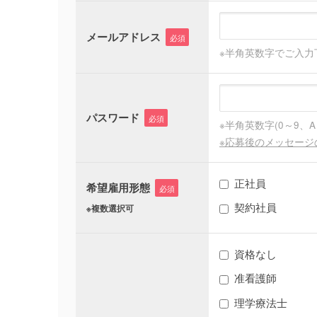
メールアドレス
必須
※半角英数字でご入力
パスワード
必須
※半角英数字(0～9、
※応募後のメッセー
正社員
希望雇用形態
必須
契約社員
※複数選択可
資格なし
准看護師
理学療法士