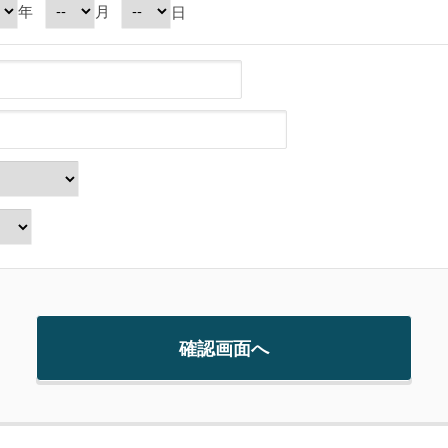
年
月
日