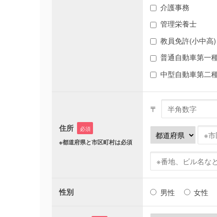
介護事務
管理栄養士
教員免許(小中高)
普通自動車第一
中型自動車第二
〒
住所
必須
※都道府県と市区町村は必須
性別
男性
女性