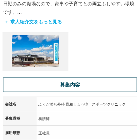
日勤のみの職場なので、家事や子育てとの両立もしやすい環境
です。
整形外科での看護経験を活かしたい、整形外科分野でもっとス
＋ 求人紹介文をもっと見る
キルアップしたい、そんな看護師さんは大歓迎！
「自分や自分の家族が患者だったら・・」との想いを大切に、
患者様にしっかり向き合った看護を提供していきましょう。
ご応募をスタッフ一同心よりお待ちしています。
募集内容
会社名
ふくだ整形外科 骨粗しょう症・スポーツクリニック
募集職種
看護師
雇用形態
正社員