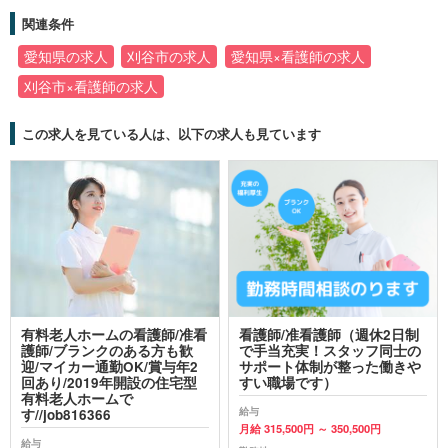
関連条件
愛知県の求人
刈谷市の求人
愛知県×看護師の求人
刈谷市×看護師の求人
この求人を見ている人は、以下の求人も見ています
有料老人ホームの看護師/准看
看護師/准看護師（週休2日制
護師/ブランクのある方も歓
で手当充実！スタッフ同士の
迎/マイカー通勤OK/賞与年2
サポート体制が整った働きや
回あり/2019年開設の住宅型
すい職場です）
有料老人ホームで
給与
す//job816366
月給 315,500円 ～ 350,500円
給与