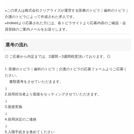
※この求人は株式会社クリアライズが運営する医療のトビラ｜歯科のトビラ｜
介護のトビラによって作成された求人です。
※Indeedより応募された方には、各トビラサイトより応募内容のご確認・会
員登録のご案内メールをお送りします。
選考の流れ
◎ ご応募から内定までは、2週間～3週間程度頂いております。◎
1. 医療のトビラ｜歯科のトビラ｜介護のトビラの応募フォームよりご応募く
ださい。
書類選考をさせていただきます。
↓
2.採用担当者より面接をセッティングさせていただきます。
↓
3.面接実施
↓
4.採用決定のご連絡
↓
5.入職手続きを進めてください