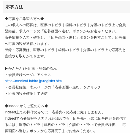
応募方法
◆応募をご希望の方へ◆
この求人への応募は、医療のトビラ｜歯科のトビラ｜介護のトビラ上で会員
登録後、求人ページの「応募画面へ進む」ボタンからお進みください。
応募情報を入力・確認し、「応募画面へ進む」ボタンを押すことで、応募先
へ応募内容が送信されます。
登録・応募後は、医療のトビラ｜歯科のトビラ｜介護のトビラ上で応募先と
直接やり取りができます。
▶かんたん3分応募・登録の流れ
・会員登録ページにアクセス
https://medical-tobira.jp/register.html
・会員登録後、求人ページの「応募画面へ進む」をクリック
・応募内容を確認して送信
◆Indeedからご覧の方へ◆
Indeed上での操作のみでは、応募先への応募は完了しません。
Indeedで応募情報を入力された場合でも、応募先へ正式に応募内容を送信す
るには、医療のトビラ｜歯科のトビラ｜介護のトビラ上で会員登録後、「応
募画面へ進む」ボタンから応募完了までお進みください。