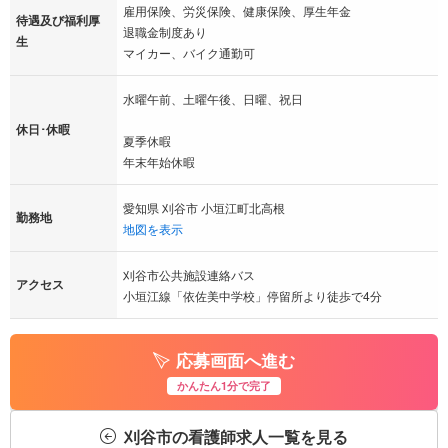
雇用保険、労災保険、健康保険、厚生年金
待遇及び福利厚
退職金制度あり
生
マイカー、バイク通勤可
水曜午前、土曜午後、日曜、祝日
休日･休暇
夏季休暇
年末年始休暇
愛知県 刈谷市 小垣江町北高根
勤務地
地図を表示
刈谷市公共施設連絡バス
アクセス
小垣江線「依佐美中学校」停留所より徒歩で4分
応募画面へ進む
かんたん1分で完了
刈谷市の看護師求人一覧を見る