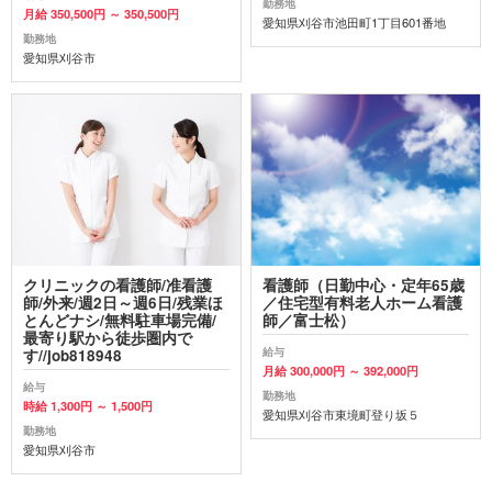
勤務地
月給 350,500円 ～ 350,500円
愛知県刈谷市池田町1丁目601番地
勤務地
愛知県刈谷市
クリニックの看護師/准看護
看護師（日勤中心・定年65歳
師/外来/週2日～週6日/残業ほ
／住宅型有料老人ホーム看護
とんどナシ/無料駐車場完備/
師／富士松）
最寄り駅から徒歩圏内で
給与
す//job818948
月給 300,000円 ～ 392,000円
給与
勤務地
時給 1,300円 ～ 1,500円
愛知県刈谷市東境町登り坂５
勤務地
愛知県刈谷市