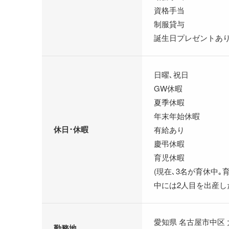
資格手当
制服貸与
誕生日プレゼントあ
日曜､祝日
GW休暇
夏季休暇
年末年始休暇
休日･休暇
有給あり
慶弔休暇
育児休暇
(現在､3名が育休中
中には2人目を出産し
愛知県 名古屋市中区
勤務地