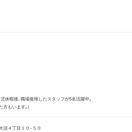
り
｡育児休暇後､職場復帰したスタッフが5名活躍中｡
た方もいます｡)
 大須４丁目１０−５０