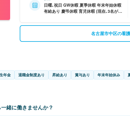
日曜､祝日 GW休暇 夏季休暇 年末年始休暇
有給あり 慶弔休暇 育児休暇 (現在､3名が育
休中｡育児休暇後､職場復帰したスタッフが5
名活躍中｡ 中には2人目を出産した方もいま
す｡)
名古屋市中区の看
生年金
退職金制度あり
昇給あり
賞与あり
年末年始休み
ら一緒に働きませんか？