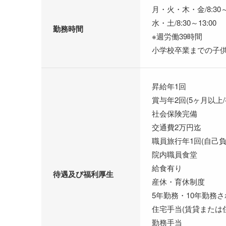
月・火・木・金/8:30～
水・土/8:30～13:00
勤務時間
※週労働39時間
小学校卒業までの子供
昇給年1回
賞与年2回(5ヶ月以上
社会保険完備
交通費2万円迄
職員旅行年1回(自己負
院内職員食堂
給食有り
待遇及び福利厚生
産休・育休制度
5年勤務・10年勤務
住宅手当(賃貸または
勤務手当