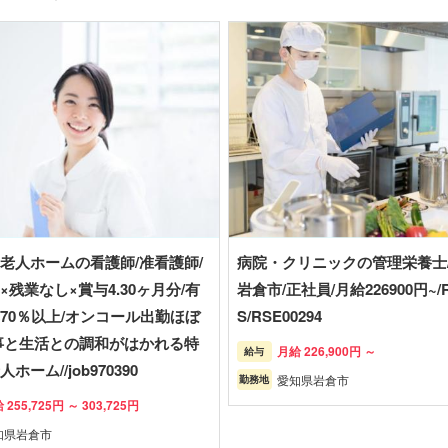
老人ホームの看護師/准看護師/
病院・クリニックの管理栄養士
×残業なし×賞与4.30ヶ月分/有
岩倉市/正社員/月給226900円~/R
70％以上/オンコール出勤ほぼ
S/RSE00294
事と生活との調和がはかれる特
月給 226,900円 ～
給与
ホーム//job970390
愛知県岩倉市
勤務地
 255,725円 ～ 303,725円
知県岩倉市