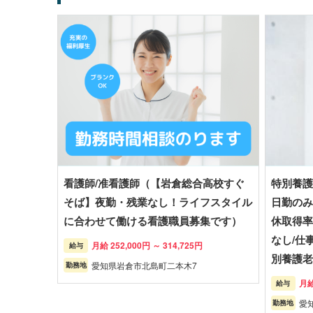
看護師/准看護師（【岩倉総合高校すぐ
特別養護
そば】夜勤・残業なし！ライフスタイル
日勤のみ
に合わせて働ける看護職員募集です）
休取得率
なし/仕
月給 252,000円 ～ 314,725円
給与
別養護老人
愛知県岩倉市北島町二本木7
勤務地
月給
給与
愛
勤務地