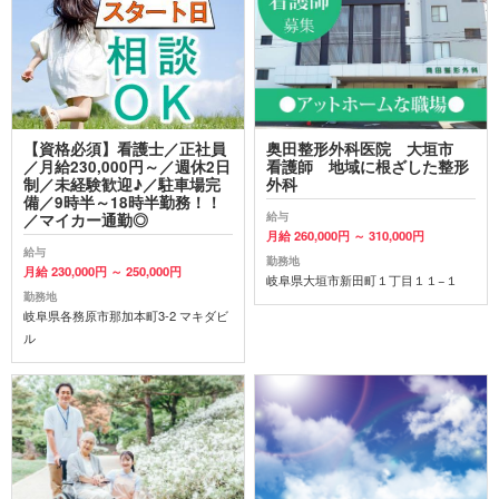
【資格必須】看護士／正社員
奥田整形外科医院 大垣市
／月給230,000円～／週休2日
看護師 地域に根ざした整形
制／未経験歓迎♪／駐車場完
外科
備／9時半～18時半勤務！！
給与
／マイカー通勤◎
月給 260,000円 ～ 310,000円
給与
勤務地
月給 230,000円 ～ 250,000円
岐阜県大垣市新田町１丁目１１−１
勤務地
岐阜県各務原市那加本町3-2 マキダビ
ル