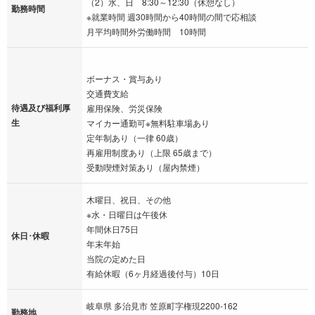
（2）水、日 8:30～12:30（休憩なし）
勤務時間
※就業時間 週30時間から40時間の間で応相談
月平均時間外労働時間 10時間
ボーナス・賞与あり
交通費支給
待遇及び福利厚
雇用保険、労災保険
生
マイカー通勤可※無料駐車場あり
定年制あり（一律 60歳）
再雇用制度あり（上限 65歳まで）
受動喫煙対策あり（屋内禁煙）
木曜日、祝日、その他
※水・日曜日は午後休
年間休日75日
休日･休暇
年末年始
当院の定めた日
有給休暇（6ヶ月経過後付与）10日
岐阜県 多治見市 笠原町字権現2200-162
勤務地