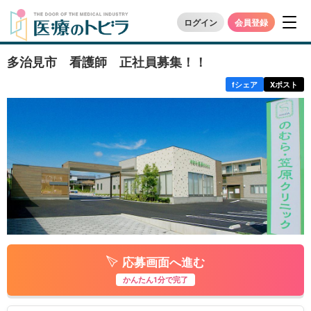
ログイン
会員登録
多治見市 看護師 正社員募集！！
f
シェア
X
ポスト
応募画面へ進む
かんたん1分で完了