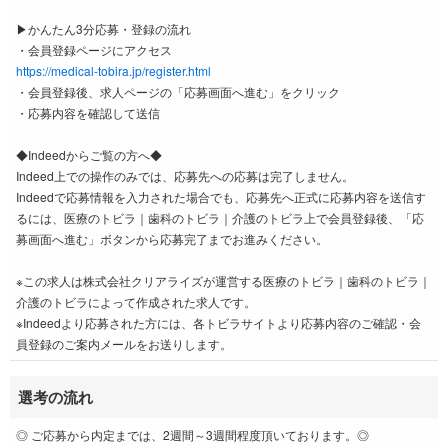
▶かんたん3分応募・登録の流れ
・会員登録ページにアクセス
https://medical-tobira.jp/register.html
・会員登録後、求人ページの「応募画面へ進む」をクリック
・応募内容を確認して送信
◆Indeedからご覧の方へ◆
Indeed上での操作のみでは、応募先への応募は完了しません。
Indeedで応募情報を入力された場合でも、応募先へ正式に応募内容を送信す
るには、医療のトビラ｜歯科のトビラ｜介護のトビラ上で会員登録後、「応
募画面へ進む」ボタンから応募完了までお進みください。
※この求人は株式会社クリアライズが運営する医療のトビラ｜歯科のトビラ｜
介護のトビラによって作成された求人です。
※Indeedより応募された方には、各トビラサイトより応募内容のご確認・会
員登録のご案内メールをお送りします。
選考の流れ
◎ ご応募から内定までは、2週間～3週間程度頂いております。◎