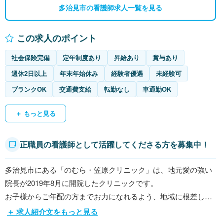
多治見市の看護師求人一覧を見る
この求人のポイント
社会保険完備
定年制度あり
昇給あり
賞与あり
週休2日以上
年末年始休み
経験者優遇
未経験可
ブランクOK
交通費支給
転勤なし
車通勤OK
＋ もっと見る
正職員の看護師として活躍してくださる方を募集中！
多治見市にある「のむら・笠原クリニック」は、地元愛の強い
院長が2019年8月に開院したクリニックです。
お子様からご年配の方までお力になれるよう、地域に根差した
クリニックを目指しています。
＋ 求人紹介文をもっと見る