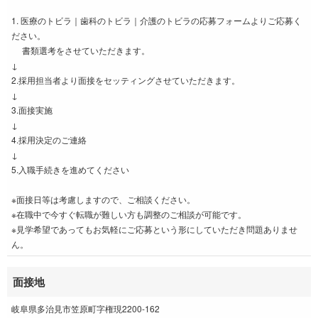
1. 医療のトビラ｜歯科のトビラ｜介護のトビラの応募フォームよりご応募く
ださい。
書類選考をさせていただきます。
↓
2.採用担当者より面接をセッティングさせていただきます。
↓
3.面接実施
↓
4.採用決定のご連絡
↓
5.入職手続きを進めてください
※面接日等は考慮しますので、ご相談ください。
※在職中で今すぐ転職が難しい方も調整のご相談が可能です。
※見学希望であってもお気軽にご応募という形にしていただき問題ありませ
ん。
面接地
岐阜県多治見市笠原町字権現2200-162