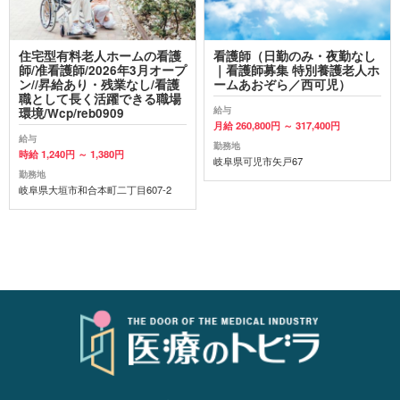
住宅型有料老人ホームの看護
看護師（日勤のみ・夜勤なし
師/准看護師/2026年3月オープ
｜看護師募集 特別養護老人ホ
ン//昇給あり・残業なし/看護
ームあおぞら／西可児）
職として長く活躍できる職場
給与
環境/Wcp/reb0909
月給 260,800円 ～ 317,400円
給与
勤務地
時給 1,240円 ～ 1,380円
岐阜県可児市矢戸67
勤務地
岐阜県大垣市和合本町二丁目607-2