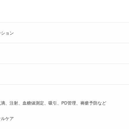
ーション
】
滴、注射、血糖値測定、吸引、PD管理、褥瘡予防など
ナルケア