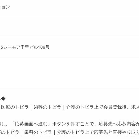
ション
‐5シーモア千里ビル106号
へ◆
、医療のトビラ｜歯科のトビラ｜介護のトビラ上で会員登録後、求
認し、「応募画面へ進む」ボタンを押すことで、応募先へ応募内容
療のトビラ｜歯科のトビラ｜介護のトビラ上で応募先と直接やり取