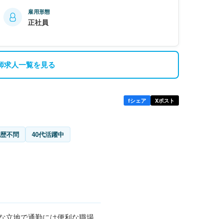
雇用形態
正社員
師求人一覧を見る
f
シェア
X
ポスト
歴不問
40代活躍中
チカな立地で通勤には便利な職場