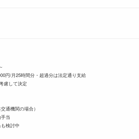
～
000円/月25時間分・超過分は法定通り支給
考慮して決定
共交通機関の場合）
動手当
当も検討中