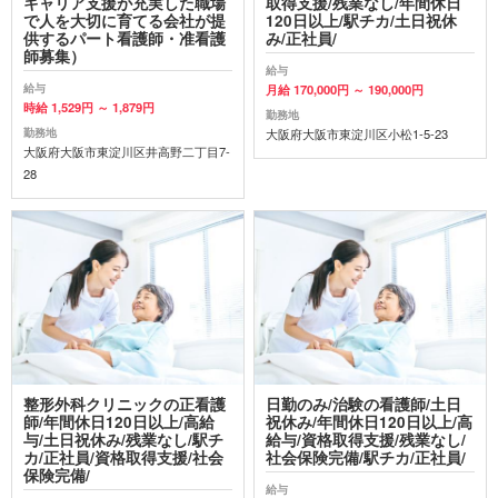
キャリア支援が充実した職場
取得支援/残業なし/年間休日
で人を大切に育てる会社が提
120日以上/駅チカ/土日祝休
供するパート看護師・准看護
み/正社員/
師募集）
給与
給与
月給 170,000円 ～ 190,000円
時給 1,529円 ～ 1,879円
勤務地
勤務地
大阪府大阪市東淀川区小松1-5-23
大阪府大阪市東淀川区井高野二丁目7-
28
整形外科クリニックの正看護
日勤のみ/治験の看護師/土日
師/年間休日120日以上/高給
祝休み/年間休日120日以上/高
与/土日祝休み/残業なし/駅チ
給与/資格取得支援/残業なし/
カ/正社員/資格取得支援/社会
社会保険完備/駅チカ/正社員/
保険完備/
給与