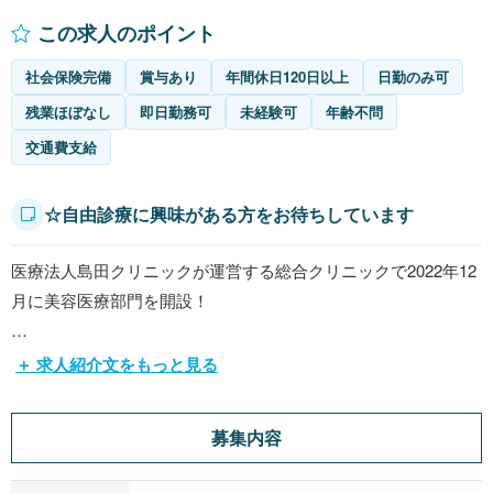
この求人のポイント
社会保険完備
賞与あり
年間休日120日以上
日勤のみ可
残業ほぼなし
即日勤務可
未経験可
年齢不問
交通費支給
☆自由診療に興味がある方をお待ちしています
医療法人島田クリニックが運営する総合クリニックで2022年12
月に美容医療部門を開設！
経験が浅い方､未経験の方歓迎です♪もちろん､美容クリニック
＋ 求人紹介文をもっと見る
の経験者がある方は優遇します♪残業はほとんどなく完全週休
二日制なので､プライベートも充実した働き方ができます。
募集内容
平日休みもあるので旅行や買い物が快適♪