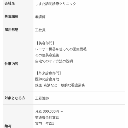
会社名
ぜひ、私たちとお仕事してみませんか？
しまだ訪問診療クリニック
あなたの応募お待ちしております。
募集職種
看護師
雇用形態
正社員
【美容部門】
レーザー機器を使っての医療脱毛
その他美容施術
自宅でのケア方法の説明
仕事内容
【外来診療部門】
医師の診察介助
採血･点滴など一般的な看護業務
対象となる方
正看護師
月給 300,000円 ～
交通費全額支給
賞与 年2回
給与