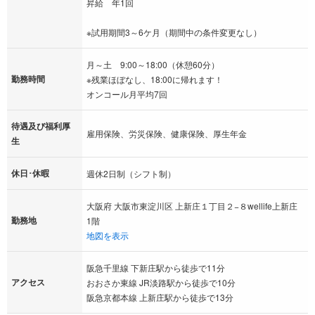
昇給 年1回
※試用期間3～6ケ月（期間中の条件変更なし）
月～土 9:00～18:00（休憩60分）
勤務時間
※残業ほぼなし、18:00に帰れます！
オンコール月平均7回
待遇及び福利厚
雇用保険、労災保険、健康保険、厚生年金
生
休日･休暇
週休2日制（シフト制）
大阪府 大阪市東淀川区 上新庄１丁目２−８wellife上新庄
勤務地
1階
地図を表示
阪急千里線 下新庄駅から徒歩で11分
アクセス
おおさか東線 JR淡路駅から徒歩で10分
阪急京都本線 上新庄駅から徒歩で13分