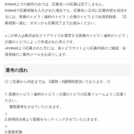
Indeed上での操作のみでは、応募先への応募は完了しません。
Indeedで応募情報を入力された場合でも、応募先へ正式に応募内容を送信す
るには、医療のトビラ｜歯科のトビラ｜介護のトビラ上で会員登録後、「応
募画面へ進む」ボタンから応募完了までお進みください。
※この求人は株式会社クリアライズが運営する医療のトビラ｜歯科のトビラ｜
介護のトビラによって作成された求人です。
※Indeedより応募された方には、各トビラサイトより応募内容のご確認・会
員登録のご案内メールをお送りします。
選考の流れ
◎ ご応募から内定までは、2週間～3週間程度頂いております。◎
1. 医療のトビラ｜歯科のトビラ｜介護のトビラの応募フォームよりご応募く
ださい。
書類選考をさせていただきます。
↓
2.採用担当者より面接をセッティングさせていただきます。
↓
3.面接実施