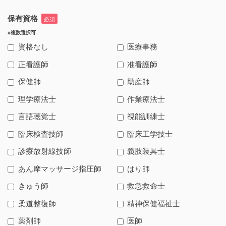
保有資格
必須
※複数選択可
資格なし
医療事務
正看護師
准看護師
保健師
助産師
理学療法士
作業療法士
言語聴覚士
視能訓練士
臨床検査技師
臨床工学技士
診療放射線技師
義肢装具士
あん摩マッサージ指圧師
はり師
きゅう師
救急救命士
柔道整復師
精神保健福祉士
薬剤師
医師