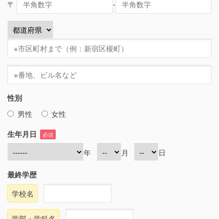
〒
-
性別
男性
女性
生年月日
必須
年
月
日
最終学歴
学校名
学部・学科名