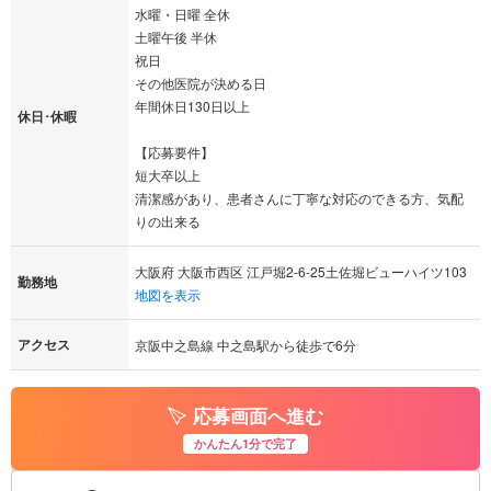
水曜・日曜 全休
土曜午後 半休
祝日
その他医院が決める日
年間休日130日以上
休日･休暇
【応募要件】
短大卒以上
清潔感があり、患者さんに丁寧な対応のできる方、気配
りの出来る
大阪府 大阪市西区 江戸堀2-6-25土佐堀ビューハイツ103
勤務地
地図を表示
アクセス
京阪中之島線 中之島駅から徒歩で6分
応募画面へ進む
かんたん1分で完了