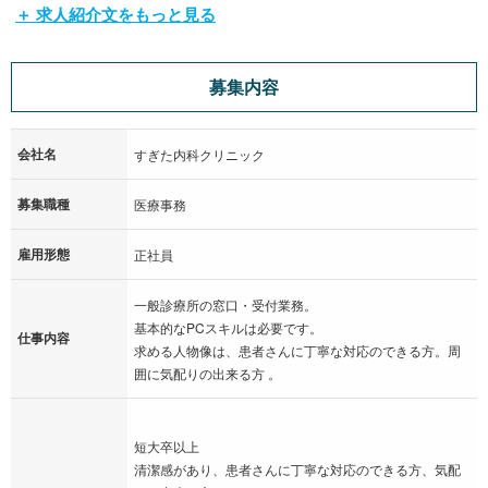
＋ 求人紹介文をもっと見る
求める人物像は、患者さんに丁寧対応のでき、より添えられる
方、周囲に気配りの出来る方
募集内容
募集しております。
会社名
あなたの応募お待ちしております。
すぎた内科クリニック
募集職種
医療事務
雇用形態
正社員
一般診療所の窓口・受付業務。
基本的なPCスキルは必要です。
仕事内容
求める人物像は、患者さんに丁寧な対応のできる方。周
囲に気配りの出来る方 。
短大卒以上
清潔感があり、患者さんに丁寧な対応のできる方、気配