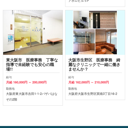
アポロビル５F
東大阪市 医療事務 丁寧な
大阪市生野区 医療事務 綺
指導で未経験でも安心の職
麗なクリニックで一緒に働き
場!!
ませんか？
給与
給与
月給 160,000円 ～ 200,000円
月給 162,000円 ～ 210,000円
勤務地
勤務地
大阪府東大阪市吉田1-1-2パザパはな
大阪府大阪市生野区巽南3丁目16-2
ぞの2階