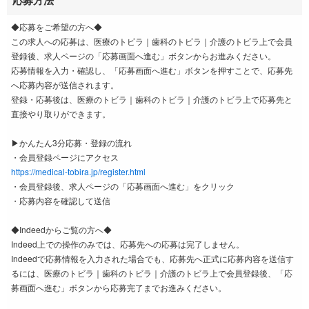
応募方法
◆応募をご希望の方へ◆
この求人への応募は、医療のトビラ｜歯科のトビラ｜介護のトビラ上で会員
登録後、求人ページの「応募画面へ進む」ボタンからお進みください。
応募情報を入力・確認し、「応募画面へ進む」ボタンを押すことで、応募先
へ応募内容が送信されます。
登録・応募後は、医療のトビラ｜歯科のトビラ｜介護のトビラ上で応募先と
直接やり取りができます。
▶かんたん3分応募・登録の流れ
・会員登録ページにアクセス
https://medical-tobira.jp/register.html
・会員登録後、求人ページの「応募画面へ進む」をクリック
・応募内容を確認して送信
◆Indeedからご覧の方へ◆
Indeed上での操作のみでは、応募先への応募は完了しません。
Indeedで応募情報を入力された場合でも、応募先へ正式に応募内容を送信す
るには、医療のトビラ｜歯科のトビラ｜介護のトビラ上で会員登録後、「応
募画面へ進む」ボタンから応募完了までお進みください。