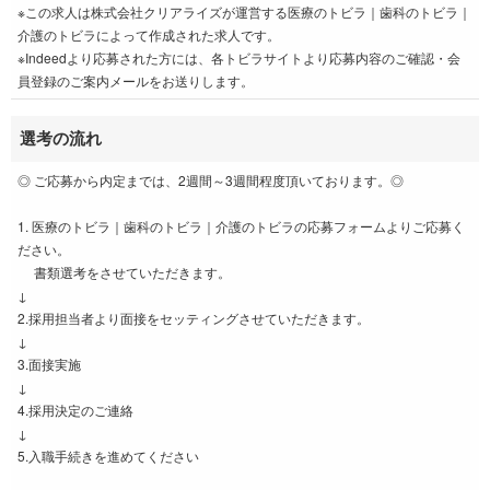
※この求人は株式会社クリアライズが運営する医療のトビラ｜歯科のトビラ｜
介護のトビラによって作成された求人です。
※Indeedより応募された方には、各トビラサイトより応募内容のご確認・会
員登録のご案内メールをお送りします。
選考の流れ
◎ ご応募から内定までは、2週間～3週間程度頂いております。◎
1. 医療のトビラ｜歯科のトビラ｜介護のトビラの応募フォームよりご応募く
ださい。
書類選考をさせていただきます。
↓
2.採用担当者より面接をセッティングさせていただきます。
↓
3.面接実施
↓
4.採用決定のご連絡
↓
5.入職手続きを進めてください