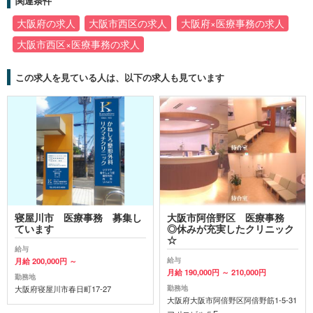
関連条件
大阪府の求人
大阪市西区の求人
大阪府×医療事務の求人
大阪市西区×医療事務の求人
この求人を見ている人は、以下の求人も見ています
寝屋川市 医療事務 募集し
大阪市阿倍野区 医療事務
ています
◎休みが充実したクリニック
☆
給与
給与
月給 200,000円 ～
月給 190,000円 ～ 210,000円
勤務地
勤務地
大阪府寝屋川市春日町17-27
大阪府大阪市阿倍野区阿倍野筋1-5-31