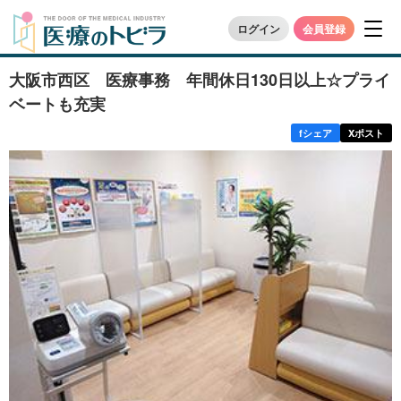
ログイン
会員登録
大阪市西区 医療事務 年間休日130日以上☆プライ
ベートも充実
f
シェア
X
ポスト