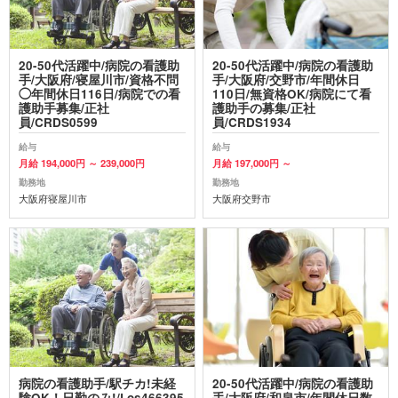
20-50代活躍中/病院の看護助
20-50代活躍中/病院の看護助
手/大阪府/寝屋川市/資格不問
手/大阪府/交野市/年間休日
◯年間休日116日/病院での看
110日/無資格OK/病院にて看
護助手募集/正社
護助手の募集/正社
員/CRDS0599
員/CRDS1934
給与
給与
月給 194,000円 ～ 239,000円
月給 197,000円 ～
勤務地
勤務地
大阪府寝屋川市
大阪府交野市
病院の看護助手/駅チカ!未経
20-50代活躍中/病院の看護助
験OK！日勤のみ!/Los466395
手/大阪府/和泉市/年間休日数