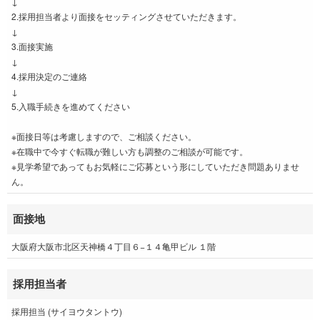
↓
2.採用担当者より面接をセッティングさせていただきます。
↓
3.面接実施
↓
4.採用決定のご連絡
↓
5.入職手続きを進めてください
※面接日等は考慮しますので、ご相談ください。
※在職中で今すぐ転職が難しい方も調整のご相談が可能です。
※見学希望であってもお気軽にご応募という形にしていただき問題ありませ
ん。
面接地
大阪府大阪市北区天神橋４丁目６−１４亀甲ビル １階
採用担当者
採用担当 (サイヨウタントウ)