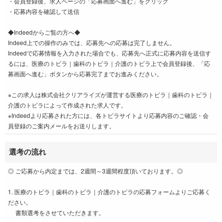
・会員登録後、求人ページの「応募画面へ進む」をクリック
・応募内容を確認して送信
◆Indeedからご覧の方へ◆
Indeed上での操作のみでは、応募先への応募は完了しません。
Indeedで応募情報を入力された場合でも、応募先へ正式に応募内容を送信す
るには、医療のトビラ｜歯科のトビラ｜介護のトビラ上で会員登録後、「応
募画面へ進む」ボタンから応募完了までお進みください。
※この求人は株式会社クリアライズが運営する医療のトビラ｜歯科のトビラ｜
介護のトビラによって作成された求人です。
※Indeedより応募された方には、各トビラサイトより応募内容のご確認・会
員登録のご案内メールをお送りします。
選考の流れ
◎ ご応募から内定までは、2週間～3週間程度頂いております。◎
1. 医療のトビラ｜歯科のトビラ｜介護のトビラの応募フォームよりご応募く
ださい。
書類選考をさせていただきます。