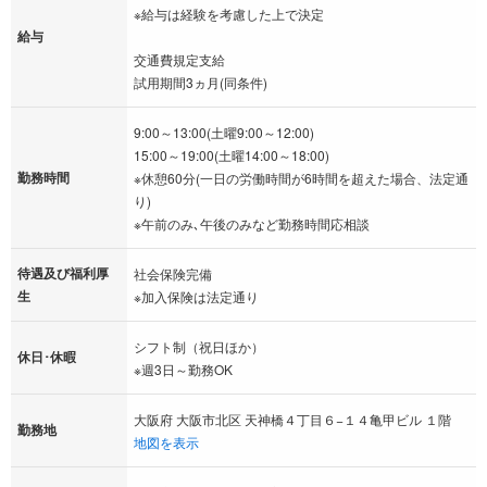
※給与は経験を考慮した上で決定
スを感じることなく、気持ちよく働くことができます。
給与
交通費規定支給
あなたも当院で一緒に働きませんか？
試用期間3ヵ月(同条件)
ご応募、お待ちしております。
9:00～13:00(土曜9:00～12:00)
15:00～19:00(土曜14:00～18:00)
勤務時間
※休憩60分(一日の労働時間が6時間を超えた場合、法定通
り)
※午前のみ､午後のみなど勤務時間応相談
待遇及び福利厚
社会保険完備
生
※加入保険は法定通り
シフト制（祝日ほか）
休日･休暇
※週3日～勤務OK
大阪府 大阪市北区 天神橋４丁目６−１４亀甲ビル １階
勤務地
地図を表示