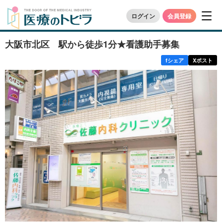
ログイン
会員登録
大阪市北区 駅から徒歩1分★看護助手募集
f
シェア
X
ポスト