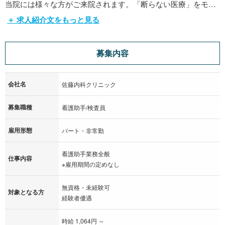
当院には様々な方がご来院されます。「断らない医療」をモッ
トーに、急性疾患から慢性疾患まで、幅広い疾患を診療いたし
＋ 求人紹介文をもっと見る
ます。様々な方と接し、多様な価値観に触れることで、ご自身
の視野や、スキルを高めていくことができます。
募集内容
現在当院では、看護助手さんを募集しております。
会社名
特徴
佐藤内科クリニック
・週3日からの勤務が可能で、あなたのライフスタイルに合わせ
募集職種
看護助手/検査員
た働き方が可能です。
・先輩スタッフがしっかりサポート致しますので、安心してス
雇用形態
パート・非常勤
タートして頂けます。
・家庭に理解のある職場ですので、お子様をお持ちの方にとっ
看護助手業務全般
仕事内容
※雇用期間の定めなし
ても働きやすい環境です。
無資格・未経験可
対象となる方
当院の雰囲気は一言で表すと、「非常に穏やか」です。院長先
経験者優遇
生が非常に穏やかな性格なので、クリニックに集まるスタッフ
も自然と穏やかに働くことができています。人間関係にストレ
時給 1,064円 ～