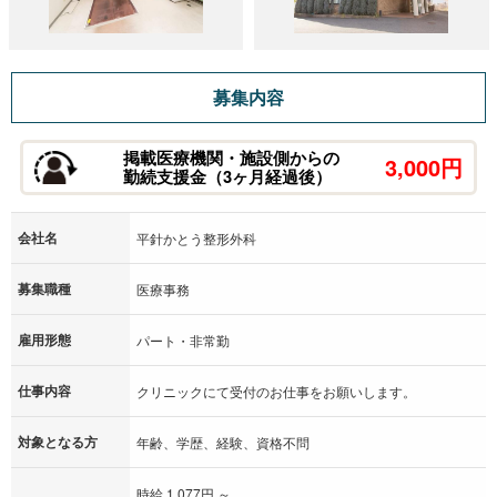
・時間を有効に使いたい。
・整形外科の経験がないが興味はある。
・地域医療に貢献したい。
募集内容
・丁寧な仕事をしたい。
掲載医療機関・施設側からの
3,000円
≪当院では、働くママさんを応援しています！≫
勤続支援金（3ヶ月経過後）
休憩の時間は180分とたっぷりあるため、一度帰宅して家事な
ど済ませ、午後診療に出勤したり近隣駅までの間にスーパーな
会社名
平針かとう整形外科
どもあるので夕飯の買い物をしたりと家庭との両立もしやすい
環境です！
募集職種
医療事務
雇用形態
パート・非常勤
【働きやすい職場】
当院では働くスタッフは優しくておだやかな方ばかりで、子育
仕事内容
クリニックにて受付のお仕事をお願いします。
て中のママさんスタッフも多いため、家庭の事情等で何かあっ
た場合もお互いに助け合いながら仕事をしています。それぞれ
対象となる方
年齢、学歴、経験、資格不問
の職種の垣根を越えて仲が良く、院内全体でのチームワークも
時給 1,077円 ～