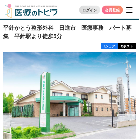
ログイン
会員登録
平針かとう整形外科 日進市 医療事務 パート募
集 平針駅より徒歩5分
f
シェア
X
ポスト