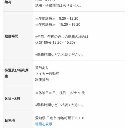
抜群です！無理なく働けるので長く勤めているスタッフばかり
給与
試用・研修期間はありません。
です。ブランクのある方や、経験の浅い方でも優しく丁寧に指
導しますので安心してください！
≪午前診療≫ 8:20～12:20
≪午後診療≫ 15:20～19:20
【ライフスタイルに合わせた働き方が可能！】
勤務時間
※午前、午後の通しの勤務の場合は
◎子育てや家事で忙しく時間が無いので、多くは勤務できな
休憩180分(12:20～15:20)
い。
◎扶養内範囲で3～4日で勤務したい。
※勤務時間などご相談ください。
そんなあなたの希望に合わせて週2日以上の勤務でご相談くださ
賞与あり
い！年末年始、夏季休暇、ＧＷ休暇と長期休暇もありますので
待遇及び福利厚
マイカー通勤可
生
しっかりとお休みをして頂けます。また残業も少なく中抜けの
制服貸与
時間も長いためプライベートも充実できリフレッシュして頂け
ます！
≪休診日≫日、祝日 木/土 午後
休日･休暇
※勤務時間などご相談ください。
【通いやすい立地】
地下鉄『平針駅』より徒歩5分の場所にあるので通勤も楽々！ご
愛知県 日進市 赤池町屋下３１０
勤務地
要望があればマイカー通勤も可能ですので是非ご相談くださ
地図を表示