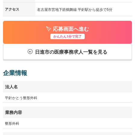
い。もちろん交通費も支給ありますよ。更に徒歩5分圏内にはス
アクセス
名古屋市営地下鉄鶴舞線 平針駅から徒歩で5分
ーパーや薬局などもあるので、休憩時間や帰り寄っていくにも
便利です。
応募画面へ進む
当院ではプライベートや、家事、子育てとの両立をしながら働
かんたん1分で完了
きたいという方を歓迎しています。職場見学も随時受付してい
日進市の医療事務求人一覧を見る
ますので、気になった方はぜひお気軽にお問合せ下さい！
企業情報
法人名
平針かとう整形外科
業務内容
整形外科