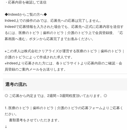
・応募内容を確認して送信
◆Indeedからご覧の方へ◆
Indeed上での操作のみでは、応募先への応募は完了しません。
Indeedで応募情報を入力された場合でも、応募先へ正式に応募内容を送信す
るには、医療のトビラ｜歯科のトビラ｜介護のトビラ上で会員登録後、「応
募画面へ進む」ボタンから応募完了までお進みください。
※この求人は株式会社クリアライズが運営する医療のトビラ｜歯科のトビラ｜
介護のトビラによって作成された求人です。
※Indeedより応募された方には、各トビラサイトより応募内容のご確認・会
員登録のご案内メールをお送りします。
選考の流れ
◎ ご応募から内定までは、2週間～3週間程度頂いております。◎
1. 医療のトビラ｜歯科のトビラ｜介護のトビラの応募フォームよりご応募く
ださい。
書類選考をさせていただきます。
↓