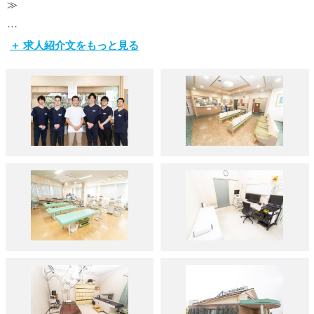
≫
街のかかりつけ医として治療に真摯に向き合い「丁寧」をモッ
＋ 求人紹介文をもっと見る
トーとした診療、治療に当たっており、できる限り納得してい
ただいた上で、治療を進めていきたいと考えている為、患者さ
まに症状、状態を出来るだけ理解していただける様、努めてい
ます。
スポーツをする人もしない人も、子供から高齢者まで、それぞ
れの症状に合わせ、予防も含めての身体づくりをアドバイス
し、『平針かとう整形外科に来て良かった』と思っていただけ
るよう頑張っています！私たちと一緒に地域に根付いて患者さ
まの健康な身体づくりを支えませんか？是非あなたの力を貸し
てください！
【こんな方はぜひ】
・プライベートの時間も大事にしたい。