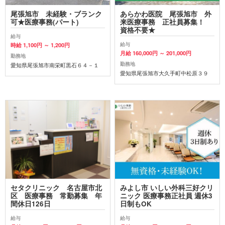
尾張旭市 未経験・ブランク
あらかわ医院 尾張旭市 外
可★医療事務(パート)
来医療事務 正社員募集！
資格不要★
給与
給与
時給 1,100円 ～ 1,200円
月給 160,000円 ～ 201,000円
勤務地
勤務地
愛知県尾張旭市南栄町黒石６４－１
愛知県尾張旭市大久手町中松原３９
セタクリニック 名古屋市北
みよし市 いしい外科三好クリ
区 医療事務 常勤募集 年
ニック 医療事務正社員 週休3
間休日126日
日制もOK
給与
給与