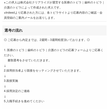
※この求人は株式会社クリアライズが運営する医療のトビラ｜歯科のトビラ｜
介護のトビラによって作成された求人です。
※Indeedより応募された方には、各トビラサイトより応募内容のご確認・会
員登録のご案内メールをお送りします。
選考の流れ
◎ ご応募から内定までは、2週間～3週間程度頂いております。◎
1. 医療のトビラ｜歯科のトビラ｜介護のトビラの応募フォームよりご応募く
ださい。
書類選考をさせていただきます。
↓
2.採用担当者より面接をセッティングさせていただきます。
↓
3.面接実施
↓
4.採用決定のご連絡
↓
5.入職手続きを進めてください