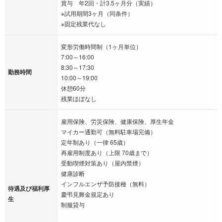
賞与 年2回・計3.5ヶ月分（実績）
※試用期間3ヶ月（同条件）
※固定残業代なし
変形労働時間制（1ヶ月単位）
7:00～16:00
8:30～17:30
勤務時間
10:00～19:00
休憩60分
残業ほぼなし
雇用保険、労災保険、健康保険、厚生年金
マイカー通勤可（無料駐車場完備）
定年制あり（一律 65歳）
再雇用制度あり（上限 70歳まで）
受動喫煙対策あり（屋内禁煙）
健康診断
インフルエンザ予防接種（無料）
待遇及び福利厚
慶弔見舞金規定あり
生
制服貸与