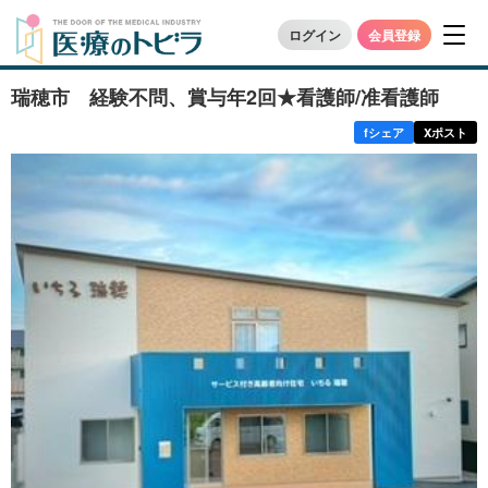
ログイン
会員登録
瑞穂市 経験不問、賞与年2回★看護師/准看護師
f
シェア
X
ポスト