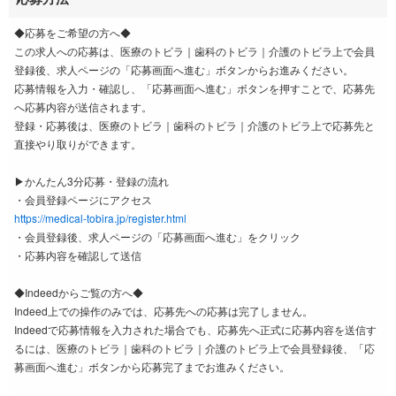
◆応募をご希望の方へ◆
この求人への応募は、医療のトビラ｜歯科のトビラ｜介護のトビラ上で会員
登録後、求人ページの「応募画面へ進む」ボタンからお進みください。
応募情報を入力・確認し、「応募画面へ進む」ボタンを押すことで、応募先
へ応募内容が送信されます。
登録・応募後は、医療のトビラ｜歯科のトビラ｜介護のトビラ上で応募先と
直接やり取りができます。
▶かんたん3分応募・登録の流れ
・会員登録ページにアクセス
https://medical-tobira.jp/register.html
・会員登録後、求人ページの「応募画面へ進む」をクリック
・応募内容を確認して送信
◆Indeedからご覧の方へ◆
Indeed上での操作のみでは、応募先への応募は完了しません。
Indeedで応募情報を入力された場合でも、応募先へ正式に応募内容を送信す
るには、医療のトビラ｜歯科のトビラ｜介護のトビラ上で会員登録後、「応
募画面へ進む」ボタンから応募完了までお進みください。