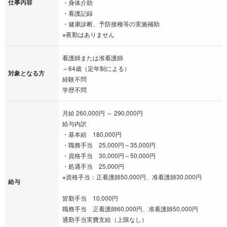
仕事内容
・身体介助
・充実の教育体制で未経験の方でも安心して働ける環境です。
・看護記録
・仕事とプライベートを両立できる環境で、残業はほとんどあ
・健康診断、予防接種等の実施補助
※夜勤はありません
りません。無理なく働いて頂けます。
・資格取得支援制度がありますので、スキルアップを目指した
看護師または准看護師
い方をしっかりバックアップいたします。
～64歳（定年制による）
対象となる方
経験不問
学歴不問
看護師の資格を活かして一緒に働きませんか？
ご応募、お待ちしております。
月給 260,000円 ～ 290,000円
給与内訳
・基本給 180,000円
・職務手当 25,000円～35,000円
・資格手当 30,000円～50,000円
・処遇手当 25,000円
※資格手当：正看護師50,000円、准看護師30,000円
給与
皆勤手当 10,000円
職務手当 正看護師60,000円、准看護師50,000円
通勤手当実費支給（上限なし）