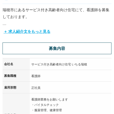
瑞穂市にあるサービス付き高齢者向け住宅にて、看護師を募集
しております。
いちる瑞穂の特徴
＋ 求人紹介文をもっと見る
・入居者様に自宅と変わらない生活を送って頂けるように、各
分野の専門スタッフが質の高いサービスを提供します。
募集内容
・入居者様同士、会話を楽しみながらゆっくり出来るスペー
ス。時にはご家族様・ご友人様と談笑しながらご自由に過ごし
会社名
て頂ける環境を整えています。
サービス付き高齢者向け住宅 いちる瑞穂
・日々の楽しみである食事は、健康に配慮しながら四季折々の
募集職種
看護師
旬の食材を使用し、和食・洋食・中華などの食事のレパートリ
ーが豊富‼ご利用者様に合わせた食事を準備しております。
雇用形態
正社員
・身体の自由が利きにくいご利用者様でも安心して入浴を楽し
み、心身ともにリラックスして頂けます。
看護師業務をお願いします
・バイタルチェック
・服薬管理、健康管理
職場について